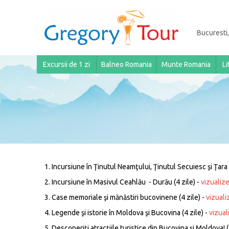
Bucuresti,
Excursii de 1 zi
Balneo Romania
Munte Romania
Li
1. Incursiune în Ţinutul Neamţului, Ţinutul Secuiesc şi Ţara 
2. Incursiune în Masivul Ceahlău - Durău (4 zile) -
vizualiz
3. Case memoriale şi mănăstiri bucovinene (4 zile) -
vizual
4. Legende şi istorie în Moldova şi Bucovina (4 zile) -
vizua
5. Descoperiţi atracţiile turistice din Bucovina şi Moldova! (