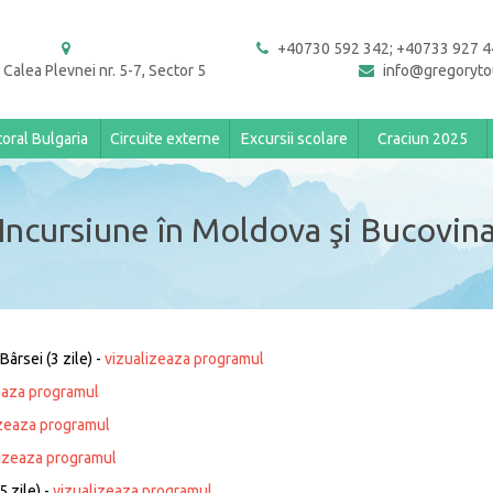
+40730 592 342; +40733 927 4
 Calea Plevnei nr. 5-7, Sector 5
info@gregoryto
toral Bulgaria
Circuite externe
Excursii scolare
Craciun 2025
Incursiune în Moldova şi Bucovin
Bârsei (3 zile) -
vizualizeaza programul
eaza programul
izeaza programul
lizeaza programul
5 zile) -
vizualizeaza programul