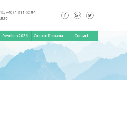
42; +4021 311 02 94
ur.ro
Revelion 2026
Circuite Romania
Contact
a