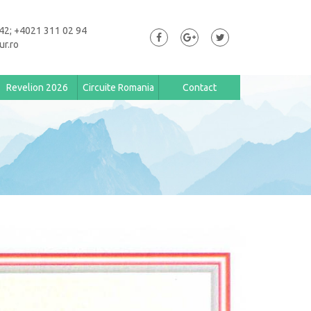
42; +4021 311 02 94
ur.ro
Revelion 2026
Circuite Romania
Contact