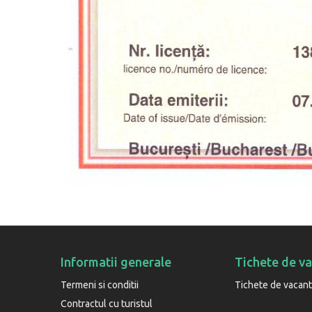
Informatii generale
Tichete de v
Termeni si conditii
Tichete de vacan
Contractul cu turistul