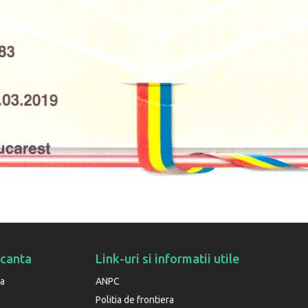
acanta
Link-uri si informatii utile
ta
ANPC
Politia de frontiera