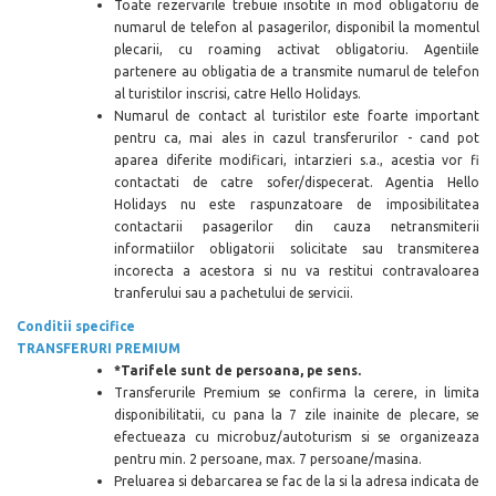
Toate rezervarile trebuie insotite in mod obligatoriu de
numarul de telefon al pasagerilor, disponibil la momentul
plecarii, cu roaming activat obligatoriu. Agentiile
partenere au obligatia de a transmite numarul de telefon
al turistilor inscrisi, catre Hello Holidays.
Numarul de contact al turistilor este foarte important
pentru ca, mai ales in cazul transferurilor - cand pot
aparea diferite modificari, intarzieri s.a., acestia vor fi
contactati de catre sofer/dispecerat. Agentia Hello
Holidays nu este raspunzatoare de imposibilitatea
contactarii pasagerilor din cauza netransmiterii
informatiilor obligatorii solicitate sau transmiterea
incorecta a acestora si nu va restitui contravaloarea
tranferului sau a pachetului de servicii.
Conditii specifice
TRANSFERURI PREMIUM
*Tarifele sunt de persoana, pe sens.
Transferurile Premium se confirma la cerere, in limita
disponibilitatii, cu pana la 7 zile inainite de plecare, se
efectueaza cu microbuz/autoturism si se organizeaza
pentru min. 2 persoane, max. 7 persoane/masina.
Preluarea si debarcarea se fac de la si la adresa indicata de