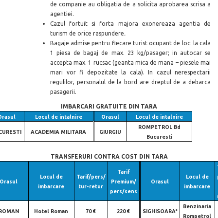
de companie au obligatia de a solicita aprobarea scrisa a
agentiei.
Cazul fortuit si forta majora exonereaza agentia de
turism de orice raspundere
.
Bagaje admise pentru fiecare turist ocupant de loc: la cala
1 piesa de bagaj de max. 23 kg/pasager; in autocar se
accepta max. 1 rucsac (geanta mica de mana – piesele mai
mari vor fi depozitate la cala). In cazul nerespectarii
regulilor, personalul de la bord are dreptul de a debarca
pasagerii.
IMBARCARI GRATUITE DIN TARA
Orasul
Locul de intalnire
Orasul
Locul de intalnire
ROMPETROL Bd
CURESTI
ACADEMIA MILITARA
GIURGIU
Bucuresti
TRANSFERURI CONTRA COST DIN TARA
Tarif
Locul de
Tarif/pers/
Locul de
Orasul
Premium/
Orasul
imbarcare
tur-retur
imbarcare
pers/sens
Benzinaria
ROMAN
Hotel Roman
70 €
220 €
SIGHISOARA*
Rompetrol