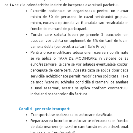
de 14 de zile calendaristice inainte de inceperea executarii pachetului.
Excursiile optionale se organizeaza pentru un numar
minim de 30 de persoane. In cazul neintrunirii grupului
minim, excursia optionala va fi anulata sau recalculata in
functie de numarul de participanti.
Turistii care solicita locuri pe primele 3 banchete din
autocar, vor achita un supliment de 5% din tarif de loc in
camera dubla (cunoscut si ca tarif Safe Price).
Pentru orice modificare adusa unei rezervari confirmate
se va aplica o TAXA DE MODIFICARE in valoare de 25
euro/rezervare, la care se vor adauga eventualele costuri
percepute de catre terti. Aceasta taxa se aplica doar daca
serviciile achizitionate permit modificarea solicitata. Taxa
de modificare nu schimba conditiile si termenii de anulare
ai unei rezervari, acestia se aplica conform contractului
incheiat si scadentelor din factura.
Conditii generale transport
Transportul se realizeaza cu autocare clasificate.
Repartizarea locurilor in autocar se efectueaza in functie
de data inscrierii (in cazul in care turistii nu au achizitionat
locuri cu tarif preferential).