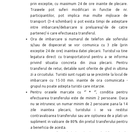
prin except
ie, cu
maximum 24 de ore inainte de plecare.
Traseele pot suferi modificari in functie de nr.
participantilor, pot implica mai multe mijloace de
transport (3-4 schimbari) si pot exista timpi de asteptare
intre imbarcare/debarcare si preluarea/-ile de catre
partener/-ii care efectueaza transferul.
Ora de imbarcare si numarul de telefon ale soferului
si/sau de dispecerat se vor comunica cu 3 zile (prin
exceptie 24 de ore) inaintea datei plecarii. Turistul va tine
legatura direct cu transportatorul pentru a se informa
privind situatia concreta din ziua plecarii. Pentru
transferul de retur, detaliile sunt oferite de ghid in ultima
zi a circuitului. Turistii sunt rugati sa se prezinte la locul de
imbarcare cu 15-30 min. inainte de ora comunicata -
grupul nu poate astepta turistii care intarzie.
Pentru orasele marcate cu
‘’ * ‘’
, conditia pentru
efectuarea transferului este de minim 2 persoane. Daca
nu se intrunesc un numar minim de 2 persoane pana la 14
zile inaintea plecarii, turistului i se va restitui
contravaloarea transferului sau are optiunea de a plati un
supliment in valoare de 80% din pretul transferului pentru
a beneficia de acesta.