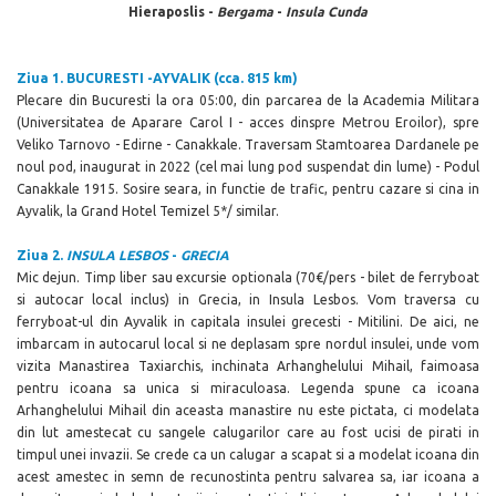
Hieraposlis -
Bergama
-
Insula Cunda
Ziua 1. BUCURESTI -AYVALIK (cca. 815 km)
Plecare din Bucuresti la ora 05:00, din parcarea de la Academia Militara
(Universitatea de Aparare Carol I - acces dinspre Metrou Eroilor), spre
Veliko Tarnovo - Edirne - Canakkale.
Traversam Stamtoarea Dardanele pe
noul pod, inaugurat in 2022 (cel mai lung pod suspendat din lume) - Podul
Canakkale 1915. Sosire seara, in functie de trafic, pentru cazare si cina in
Ayvalik, la Grand Hotel Temizel 5*/ similar.
Ziua 2.
INSULA LESBOS
-
GRECIA
Mic dejun. Timp liber sau excursie optionala (
70
€/pers - bilet de ferryboat
si autocar local inclus) in Grecia, in Insula Lesbos. Vom traversa cu
ferryboat-ul din Ayvalik in capitala insulei grecesti - Mitilini. De aici, ne
imbarcam in autocarul local si ne deplasam spre nordul insulei, unde vom
vizita Manastirea Taxiarchis, inchinata Arhanghelului Mihail, faimoasa
pentru icoana sa unica si miraculoasa. Legenda spune ca icoana
Arhanghelului Mihail din aceasta manastire nu este pictata, ci modelata
din lut amestecat cu sangele calugarilor care au fost ucisi de pirati in
timpul unei invazii. Se crede ca un calugar a scapat si a modelat icoana din
acest amestec in semn de recunostinta pentru salvarea sa, iar icoana a