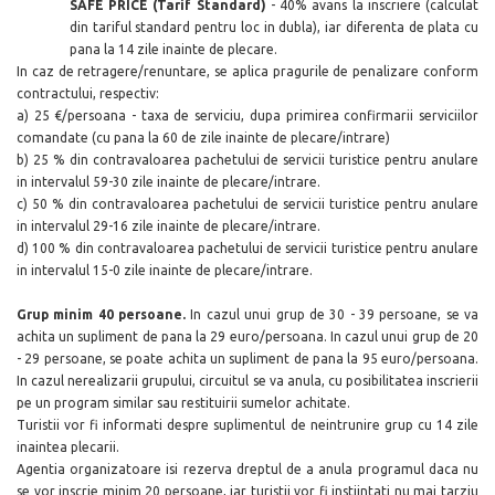
SAFE PRICE (Tarif Standard)
- 40% avans la inscriere (calculat
din tariful standard pentru loc in dubla), iar diferenta de plata cu
pana la 14 zile inainte de plecare.
In caz de retragere/renuntare, se aplica pragurile de penalizare conform
contractului, respectiv:
a) 25 €/persoana - taxa de serviciu, dupa primirea confirmarii serviciilor
comandate (cu pana la 60 de zile inainte de plecare/intrare)
b) 25 % din contravaloarea pachetului de servicii turistice pentru anulare
in intervalul 59-30 zile inainte de plecare/intrare.
c) 50 % din contravaloarea pachetului de servicii turistice pentru anulare
in intervalul 29-16 zile inainte de plecare/intrare.
d) 100 % din contravaloarea pachetului de servicii turistice pentru anulare
in intervalul 15-0 zile inainte de plecare/intrare.
Grup minim 40 persoane.
In cazul unui grup de 30 - 39 persoane, se va
achita un supliment de pana la 29 euro/persoana. In cazul unui grup de 20
- 29 persoane, se poate achita un supliment de pana la 95 euro/persoana.
In cazul nerealizarii grupului, circuitul se va anula, cu posibilitatea inscrierii
pe un program similar sau restituirii sumelor achitate.
Turistii vor fi informati despre suplimentul de neintrunire grup cu 14 zile
inaintea plecarii.
Agentia organizatoare isi rezerva dreptul de a anula programul daca nu
se vor inscrie minim 20 persoane, iar turistii vor fi instiintati nu mai tarziu