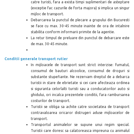
catre turisti, fara a exista timpi suplimentari de asteptare
(exceptie fac cazurile de forta majora) si implica un singur
mijloc de transport.
Debarcarea la punctul de plecare a grupului din Bucuresti
se face cu max. 30-45 minute inainte de ora de intalnire
stabilita conform informarii primite de la agentie.
La retur timpul de preluare din punctul de debarcare este
de max. 30-45 minute.
Conditii generale transport rutier
In mijloacele de transport sunt strict interzise: fumatul,
consumul de bauturi alcoolice, consumul de droguri si
substante stupefiante. Ne rezervam dreptul de a debarca
turistii in stare de ebrietate si cei care afecteaza ordinea
si siguranta celorlalti turisti sau a conducatorilor auto si
ghidului, ori incalca prezentele conditii, fara rambursarea
costurilor de transport.
Turistii se obliga sa achite catre societatea de transport
contravaloarea oricaror distrugeri aduse mijloacelor de
transport.
Transportul animalelor se supune unui regim special.
Turistii care doresc sa calatoreasca impreuna cu animalul