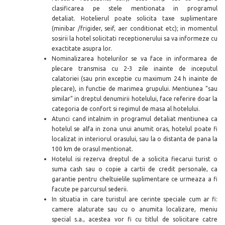
clasificarea pe stele mentionata in programul
detaliat. Hotelierul poate solicita taxe suplimentare
(minibar /frigider, seif, aer conditionat etc); in momentul
sosirii la hotel solicitati receptionerului sa va informeze cu
exactitate asupra lor.
Nominalizarea hotelurilor se va face in informarea de
plecare transmisa cu 2-3 zile inainte de inceputul
calatoriei (
sau prin exceptie cu maximum 24 h inainte de
plecare)
, in functie de marimea grupului. Mentiunea ”sau
similar” in dreptul denumirii hotelului, face referire doar la
categoria de confort si regimul de masa al hotelului.
Atunci cand intalnim in programul detaliat mentiunea ca
hotelul se alfa in zona unui anumit oras, hotelul poate fi
localizat in interiorul orasului, sau la o distanta de pana la
100 km de orasul mentionat.
Hotelul isi rezerva dreptul de a solicita fiecarui turist o
suma cash sau o copie a cartii de credit personale, ca
garantie pentru cheltuielile suplimentare ce urmeaza a fi
facute pe parcursul sederii.
In situatia in care turistul are cerinte speciale cum ar fi:
camere alaturate sau cu o anumita localizare, meniu
special s.a., acestea vor fi cu titlul de solicitare catre