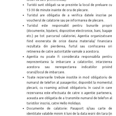
Turistii sunt obligati sa se prezinte la locul de preluare cu
15-30 de minute inainte de ora de plecare.
Turistul are obligatia de a verifica datele inscrise pe
voucherul de calatorie sau pe informarea de plecare.
Turistul este responsabil pentru bunurile proprii
(documente, bijuterii, dispozitive electronice, bani, bagaje
etc.) pe tot parcursul calatoriei, Agentia organizatoare
fiind exonerata de orice dauna materiala/ financiara
rezultata din pierderea, furtul sau confiscarea ori
retinerea de catre autoritatile vamale a acestora.
Agentia nu poate fi considerata responsabila pentru
neprezentarea la imbarcare a calatorilor, intarzierea
acestora sau nerespectarea indicatiilor privind
orarul/locul de imbarcare.
Toate rezervarile trebuie insotite in mod obligatoriu de
numarul de telefon al pasagerilor, disponibil la momentul
plecarii, cu roaming activat obligatoriu. In cazul in care
rezervarea este efectuata de catre o agentie partenera,
aceasta are obligatia de a transmite numarul de telefon al
turistilor inscrisi, catre Hello Holidays.
Documente de calatorie: Pasaport si/sau carte de
identitate
valabile minim 6 luni de la data iesirii din tara (in