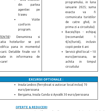
programului, in luna
din partea
ianuarie 2025; suma
agentiei pe
exacta va fi
traseu
comunicata turistilor
Vizite
de catre ghid, in
conform
prima zi a circuitului)
program.
Bacsis/tips - echipaj
TENTIE
! Denumirea si
(recomandat 1
catia hotelurilor se pot
€/zi/turist), inclusiv
difica pana in momentul
copiii peste 6 ani
ecarii. Detaliile finale vor fi
Servicii ghid local – 10
isate in informarea de
euro/persoana, se
ecare!
achita in timpul
circuitului
EXCURSII OPTIONALE :
Insula Lesbos (ferryboat si autocar local inclus) 70
euro/persoana
Bergama, Insula Cunda si Ayvalik 30
euro/persoana
OFERTE & REDUCERI
: