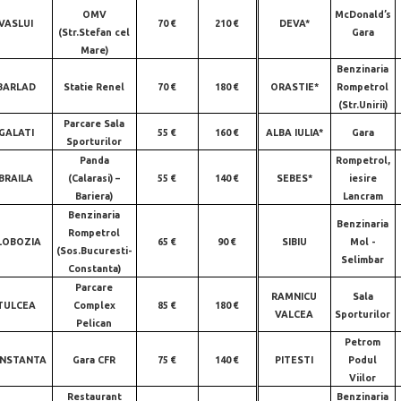
OMV
McDonald’s
VASLUI
70 €
210 €
DEVA*
(Str.Stefan cel
Gara
Mare)
Benzinaria
BARLAD
Statie Renel
70 €
180 €
ORASTIE*
Rompetrol
(Str.Unirii)
Parcare Sala
GALATI
55 €
160 €
ALBA IULIA*
Gara
Sporturilor
Panda
Rompetrol,
BRAILA
(Calarasi) –
55 €
140 €
SEBES*
iesire
Bariera)
Lancram
Benzinaria
Benzinaria
Rompetrol
LOBOZIA
65 €
90 €
SIBIU
Mol -
(Sos.Bucuresti-
Selimbar
Constanta)
Parcare
RAMNICU
Sala
TULCEA
Complex
85 €
180 €
VALCEA
Sporturilor
Pelican
Petrom
NSTANTA
Gara CFR
75 €
140 €
PITESTI
Podul
Viilor
Restaurant
Benzinaria