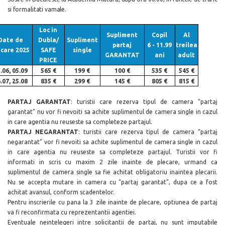
si formalitati vamale.
Loc in
Supliment
Copil
Al
Date de
Dubla/
Supliment
partaj
6 - 11.99
treilea
ecare 2025
SAFE
single
GARANTAT
ani
adult
PRICE
.06, 05.09
565 €
199 €
100 €
535 €
545 €
.07, 25.08
835 €
299 €
145 €
805 €
815 €
PARTAJ GARANTAT
: turistii care rezerva tipul de camera “partaj
garantat” nu vor fi nevoiti sa achite suplimentul de camera single in cazul
in care agentia nu reuseste sa completeze partajul.
PARTAJ NEGARANTAT
: turistii care rezerva tipul de camera “partaj
negarantat” vor fi nevoiti sa achite suplimentul de camera single in cazul
in care agentia nu reuseste sa completeze partajul. Turistii vor fi
informati in scris cu maxim 2 zile inainte de plecare, urmand ca
suplimentul de camera single sa fie achitat obligatoriu inaintea plecarii.
Nu se accepta mutare in camera cu “partaj garantat”, dupa ce a fost
achitat avansul, conform scadentelor.
Pentru inscrierile cu pana la 3 zile inainte de plecare, optiunea de partaj
va fi reconfirmata cu reprezentantii agentiei.
Eventuale neintelegeri intre solicitantii de partaj, nu sunt imputabile