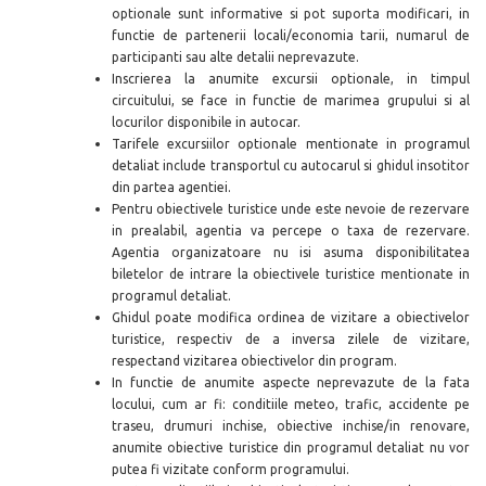
optionale sunt informative si pot suporta modificari, in
functie de partenerii locali/economia tarii, numarul de
participanti sau alte detalii neprevazute.
Inscrierea la anumite excursii optionale, in timpul
circuitului, se face in functie de marimea grupului si al
locurilor disponibile in autocar.
Tarifele excursiilor optionale mentionate in programul
detaliat include transportul cu autocarul si ghidul insotitor
din partea agentiei.
Pentru obiectivele turistice unde este nevoie de rezervare
in prealabil, agentia va percepe o taxa de rezervare.
Agentia organizatoare nu isi asuma disponibilitatea
biletelor de intrare la obiectivele turistice mentionate in
programul detaliat.
Ghidul poate modifica ordinea de vizitare a obiectivelor
turistice, respectiv de a inversa zilele de vizitare,
respectand vizitarea obiectivelor din program.
In functie de anumite aspecte neprevazute de la fata
locului, cum ar fi: conditiile meteo, trafic, accidente pe
traseu, drumuri inchise, obiective inchise/in renovare,
anumite obiective turistice din programul detaliat nu vor
putea fi vizitate conform programului.