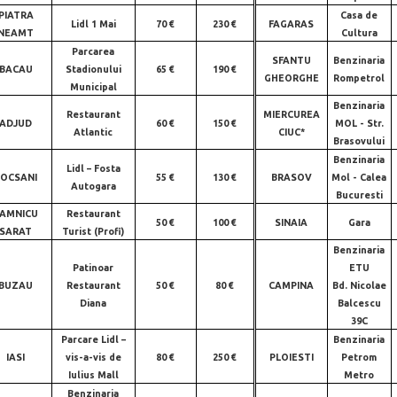
PIATRA
Casa de
Lidl 1 Mai
70 €
230 €
FAGARAS
NEAMT
Cultura
Parcarea
SFANTU
Benzinaria
BACAU
Stadionului
65 €
190 €
GHEORGHE
Rompetrol
Municipal
Benzinaria
Restaurant
MIERCUREA
ADJUD
60 €
150 €
MOL - Str.
Atlantic
CIUC*
Brasovului
Benzinaria
Lidl – Fosta
FOCSANI
55 €
130 €
BRASOV
Mol - Calea
Autogara
Bucuresti
AMNICU
Restaurant
50 €
100 €
SINAIA
Gara
SARAT
Turist (Profi)
Benzinaria
Patinoar
ETU
BUZAU
Restaurant
50 €
80 €
CAMPINA
Bd. Nicolae
Diana
Balcescu
39C
Parcare Lidl –
Benzinaria
IASI
vis-a-vis de
80 €
250 €
PLOIESTI
Petrom
Iulius Mall
Metro
Benzinaria