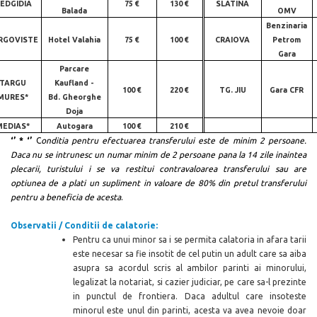
EDGIDIA
75 €
130 €
SLATINA
Balada
OMV
Benzinaria
RGOVISTE
Hotel Valahia
75 €
100 €
CRAIOVA
Petrom
Gara
Parcare
TARGU
Kaufland -
100 €
220 €
TG. JIU
Gara CFR
MURES*
Bd. Gheorghe
Doja
MEDIAS*
Autogara
100 €
210 €
‘’ * ‘’
C
onditia pentru efectuarea transferului este de minim 2 persoane.
Daca nu se intrunesc un numar minim de 2 persoane pana la 14 zile inaintea
plecarii, turistului i se va restitui contravaloarea transferului sau are
optiunea de a plati un supliment in valoare de 80% din pretul transferului
pentru a beneficia de acesta
.
Observatii / Conditii de calatorie:
Pentru ca unui minor sa i se permita calatoria in afara tarii
este necesar sa fie insotit de cel putin un adult care sa aiba
asupra sa acordul scris al ambilor parinti ai minorului,
legalizat la notariat, si cazier judiciar, pe care sa-l prezinte
in punctul de
frontiera. Daca adultul care insoteste
minorul este unul din parinti, acesta va avea nevoie doar