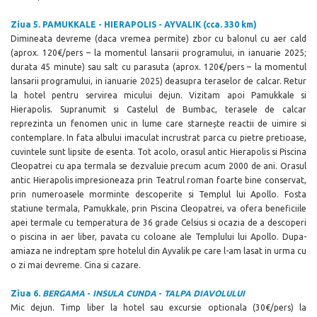
Ziua 5.
PAMUKKALE - HIERAPOLIS - AYVALIK (cca. 330 km)
Dimineata devreme (daca vremea permite) zbor cu balonul cu aer cald
(aprox. 120
€/pers – la momentul lansarii programului, in ianuarie 2025;
durata 45 minute) sau salt cu parasuta (
aprox. 120
€/pers – la momentul
lansarii programului, in ianuarie 2025)
deasupra teraselor de calcar. Retur
la hotel pentru servirea micului dejun. Vizitam apoi Pamukkale si
Hierapolis. Supranumit si Castelul de Bumbac, terasele de calcar
reprezinta un fenomen unic in lume care starnește reactii de uimire si
contemplare. In fata albului imaculat incrustrat parca cu pietre pretioase,
cuvintele sunt lipsite de esenta. Tot acolo, orasul antic Hierapolis si Piscina
Cleopatrei cu apa termala se dezvaluie precum acum 2000 de ani. Orasul
antic Hierapolis impresioneaza prin Teatrul roman foarte bine conservat,
prin numeroasele morminte descoperite si Templul lui Apollo. Fosta
statiune termala, Pamukkale, prin Piscina Cleopatrei, va ofera beneficiile
apei termale cu temperatura de 36 grade Celsius si ocazia de a descoperi
o piscina in aer liber, pavata cu coloane ale Templului lui Apollo. Dupa-
amiaza ne indreptam spre hotelul din Ayvalik pe care l-am lasat in urma cu
o zi mai devreme. Cina si cazare.
Ziua 6.
BERGAMA
-
INSULA CUNDA
-
TALPA DIAVOLULUI
Mic dejun. Timp liber la hotel sau excursie optionala (
30
€/pers) la