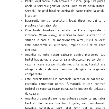
Pentru explicatiile in obiectivele turistice, grupul va putea
apela la serviciile ghizilor locali, unde exista posibilitatea.
Serviciul de ghid local se achita de catre turisti la ghidul
insotitor.
Bacsisurile pentru prestatorii locali (tips) reprezinta o
practica internationala.
Obiectivele turistice redactate cu litere ingrosate si
inclinate
(Bold- Italic)
, se viziteaza doar la exterior. In
situatia in care nu se mentioneaza altfel, turul de oras
este panoramic cu autocarul, implicit turul se va face
pietonal.
Agentia nu este raspunzatoare pentru pierderea sau
furtul bagajelor, a actelor sa a obiectelor personale; in
cazul in care aceste situatii nedorite apar, turistul are
obligatia de a depune personal plangere la organele
competente.
Este interzis fumatul in camerele unitatilor de cazare (cu
exceptia camerelor pentru fumatori). In caz contrar,
turistul va suporta toate penalizarile impuse de unitatea
de cazare.
Agentia organizatoare nu garanteaza existenta anumitor
facilitati de cazare (minibar, frigider, aer conditionat,
ferestre rabatabile, seif), atat timp cat se asigura