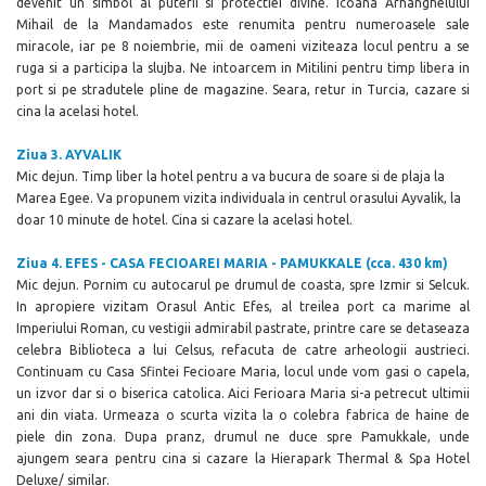
devenit un simbol al puterii si protectiei divine. Icoana Arhanghelului
Mihail de la Mandamados este renumita pentru numeroasele sale
miracole, iar pe 8 noiembrie, mii de oameni viziteaza locul pentru a se
ruga si a participa la slujba. Ne intoarcem in Mitilini pentru timp libera in
port si pe stradutele pline de magazine. Seara, retur in Turcia, cazare si
cina la acelasi hotel.
Ziua 3. AYVALIK
Mic dejun. Timp liber la hotel pentru a va bucura de soare si de plaja la
Marea Egee. Va propunem vizita individuala in centrul orasului Ayvalik, la
doar 10 minute de hotel. Cina si cazare la acelasi hotel.
Ziua 4.
EFES - CASA FECIOAREI MARIA - PAMUKKALE (cca. 430 km)
Mic dejun. Pornim cu autocarul pe drumul de coasta, spre Izmir si Selcuk.
In apropiere vizitam Orasul Antic Efes
, al treilea port ca marime al
Imperiului Roman, cu vestigii admirabil pastrate, printre care se detaseaza
celebra Biblioteca a lui Celsus, refacuta de catre arheologii austrieci.
Continuam cu Casa Sfintei Fecioare Maria, locul unde vom gasi o capela,
un izvor dar si o biserica catolica. Aici Ferioara Maria si-a petrecut ultimii
ani din viata. Urmeaza o scurta vizita la o colebra fabrica de haine de
piele din zona. Dupa pranz, drumul ne duce spre Pamukkale, unde
ajungem seara pentru cina si cazare la Hierapark Thermal & Spa Hotel
Deluxe/ similar.