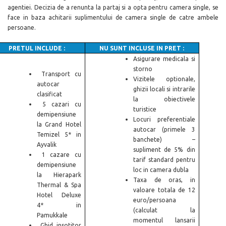
agentiei. Decizia de a renunta la partaj si a opta pentru camera single, se
face in baza achitarii suplimentului de camera single de catre ambele
persoane.
PRETUL INCLUDE :
NU SUNT INCLUSE IN PRET :
Asigurare medicala si
storno
Transport cu
Vizitele optionale,
autocar
ghizii locali si intrarile
clasificat
la obiectivele
5 cazari cu
turistice
demipensiune
Locuri preferentiale
la Grand Hotel
autocar (primele 3
Temizel 5* in
banchete) –
Ayvalik
supliment de 5% din
1 cazare cu
tarif standard pentru
demipensiune
loc in camera dubla
la Hierapark
Taxa de oras, in
Thermal & Spa
valoare totala de 12
Hotel Deluxe
euro/persoana
4* in
(calculat la
Pamukkale
momentul lansarii
Ghid insotitor