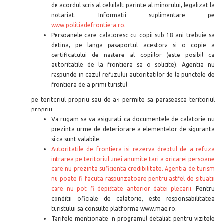
de acordul scris al celuilalt parinte al minorului, legalizat la
notariat.
Informatii suplimentare pe
www.politiadefrontiera.ro
.
Persoanele care calatoresc cu copii sub 18 ani trebuie sa
detina, pe langa pasaportul acestora si o copie a
certificatului de nastere al copiilor (este posibil ca
autoritatile de la frontiera sa o solicite). Agentia nu
raspunde in cazul refuzului autoritatilor de la punctele de
frontiera de a primi turistul
pe teritoriul propriu sau de a-i permite sa paraseasca teritoriul
propriu.
Va rugam sa va asigurati ca documentele de calatorie nu
prezinta urme de deteriorare a elementelor de siguranta
si ca sunt valabile.
Autoritatile de frontiera isi rezerva dreptul de a refuza
intrarea pe teritoriul unei anumite tari a oricarei persoane
care nu prezinta suficienta credibilitate. Agentia de turism
nu poate fi facuta raspunzatoare pentru astfel de situatii
care nu pot fi depistate anterior datei plecarii.
Pentru
conditii oficiale de calatorie, este responsabilitatea
turistului sa consulte platforma www.mae.ro.
Tarifele mentionate in programul detaliat pentru vizitele