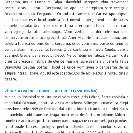
Bergama, Insula Cunda si Talpa Diavolului. Incepem ziua traversand
centrul orasului nou – Bergama, iar apoi ne indreptam spre vestigiile
fostului oras antic Pergamon. Orasul este amintit in Cartea Apocalipsei,
dar totodata este locul unde a fost inventat pergamentul – de aici si
numele orasului. Urcam apoi spre statia inferioara a telecabinei cu care
vom ajunge la situl arheologic. Vom vizita unul din cele mai bine
conservate orase antice grecesti ale Asiei Mici. Ne intreptam, apoi, spre
celebra fabrica de onix de la Bergama, unde vom avea parte de timp de
cumparaturi in magazinul fabricii. Ziua continua in insula Cunda, care a
aparinut Greciei pana secolul trecut. Ne plimbam pe faleza, vizitam fosta
biserica greaca si fabrica de ulei de masline. Spre seara ajungem la Talpa
Diavolului (Seytan Sofrasi), locul de unde vom avea o panorama de vis
asupra intregii zone. Apusul este spectaculos de aici. Retur la hotel, cina si
cazare.
Ziua 7. AYVALIK - EDIRNE - BUCURESTI (cca. 815 km)
Mic dejun. Pornind spre Bucuresti vom trece prin Edirne, fosta capitala a
Imperiului Otoman, pentru a vizita Moscheea Selimiye
- cunoscuta drept
moscheea celor 999 de ferestre datorita arhitecturii unice a cupolei, dar si
a tunelelor subterane ce leaga moscheea de fosta Academie Militara,
tunele ce acum adapostesc numeroase magazine in care veti gasi produse
traditionale turcesti, prilej si pentru achizitionarea ultimelor suvenire.
Sosire in Bucuresti, la
Academia Militara,
dupa ora 00.00, in functie de trafic