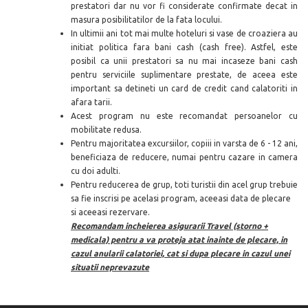
prestatori dar nu vor fi considerate confirmate decat in
masura posibilitatilor de la fata locului.
In ultimii ani tot mai multe hoteluri si vase de croaziera au
initiat politica fara bani cash (cash free). Astfel, este
posibil ca unii prestatori sa nu mai incaseze bani cash
pentru serviciile suplimentare prestate, de aceea este
important sa detineti un card de credit cand calatoriti in
afara tarii.
Acest program nu este recomandat persoanelor cu
mobilitate redusa.
Pentru majoritatea excursiilor, copiii in varsta de 6 - 12 ani,
beneficiaza de reducere, numai pentru cazare in camera
cu doi adulti.
Pentru reducerea de grup, toti turistii din acel grup trebuie
sa fie inscrisi pe acelasi program, aceeasi data de plecare
si aceeasi rezervare.
Recomandam incheierea asigurarii Travel (storno +
medicala) pentru a va proteja atat inainte de plecare, in
cazul anularii calatoriei, cat si dupa plecare in cazul unei
situatii neprevazut
e