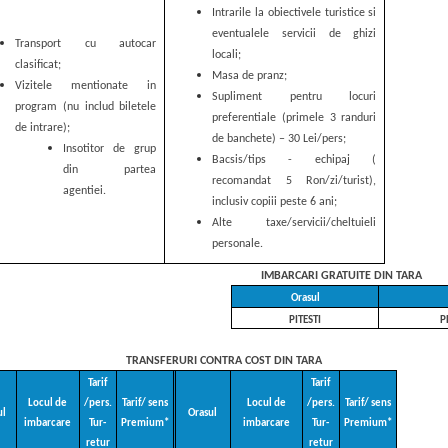
Intrarile la obiectivele turistice si
eventualele servicii de ghizi
Transport cu autocar
locali;
clasificat;
Masa de pranz;
Vizitele mentionate in
Supliment pentru locuri
program (nu includ biletele
preferentiale (primele 3 randuri
de intrare);
de banchete) – 30 Lei/pers;
Insotitor de grup
Bacsis/tips - echipaj (
din partea
recomandat 5 Ron/zi/turist),
agentiei.
inclusiv copiii peste 6 ani;
Alte taxe/servicii/cheltuieli
personale.
IMBARCARI GRATUITE DIN TARA
Orasul
PITESTI
P
TRANSFERURI CONTRA COST DIN TARA
Tarif
Tarif
Locul de
/pers.
Tarif/ sens
Locul de
/pers.
Tarif/ sens
ul
Orasul
imbarcare
Tur-
Premium*
imbarcare
Tur-
Premium*
retur
retur