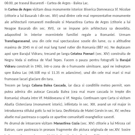
06:00, pe traseul Bucuresti - Curtea de Arges - Balea Lac.
In
Curtea de Arges
vizitam doua monumente istorice: Biserica Domneasca Sf. Nicolae
(ctitorie a lui Basarab I din sec. XIV) unul dintre cele mai reprezentative monumente
ale arhitecturii romanesti medievale si Manastirea Curtea de Arges (ctitorie a lui
Neagoe Basarab din sec. XVI), ce se impune prin arhitectura sa deosebita,
adapostind in interior mormintele familiei regale a Romaniei. Urmam
Transfagarasanul
, una din cele mai spectaculase sosele din lume, cu o altitudine
maxima de 2045 m si cel mai lung tunel rutier din Romania (887 m). Ne deplasam
apoi spre Barajul Vidraru, trecand pe langa
Cetatea Poenari
(sec. XIV) construita de
Negru Voda si extinsa de Vlad Tepes. Facem o pauza pentru fotografii la
Barajul
Vidraru
construit in 1965, intr-o zona de o frumusete uimitoare, apoi ne indreptam
spre Balea Lac (46.508 mp si 11.35 m adancime), unul din cele mai mari si mai
frumoase lacuri glaciare din tara.
Trecem pe langa
Cabana Balea Cascada,
iar daca si conditiile meteo permit, vom
putea admira din autocar Cascada Balea (cea mai mare cascada in trepte din
Romania) situata intre Vf. Moldoveanu si Vf. Negoiu. Continuam spre Carta si vizitam
Abatia Cisterciana (monument istoric), infiintata in sec. XIII, avand un rol major in
introducerea stilului gotic la noi in tara. Desfiintata de Matei Corvin in sec. XV, vechea
abatie mai pastreaza o capela ce apartine comunitatii evanghelice sasesti.
Pe drumul de intoarcere vizitam
Manastirea Cozia
(sec. XIV) ctitorie a lui Mircea cel
Batran, care pastreaza in pronaos fragmente din pictura originala de sec.XIV. Sosire