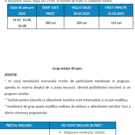
in Bucuresti seara, dupa ora 22:00, in functie de trafic si conditiile meteo.
Date de plecare
TARIF SAFE
HELLO SALES
FIRST MINUTE
2025
PRICE
30.04.2025
31.03.2025
19.07, 10.08,
189 Lei
169 Lei
159 Lei
24.08
Grup minim 40 pers.
ATENTIE:
* In cazul nerealizarii numarului minim de participanti mentionat in program,
agentia isi rezerva dreptul de a anula excursia, oferind posibilitatea inscrierii la un
program similar;
* Tarifele pentru intrarile la obiectivele turistice sunt informative si se pot modifica;
* Insotitorul de grup poate modifica ordinea de vizitare a obiectivelor turistice fara a
afecta structura programului.
PRETUL INCLUDE :
NU SUNT INCLUSE IN PRET :
Asigurare medicala/ storno;