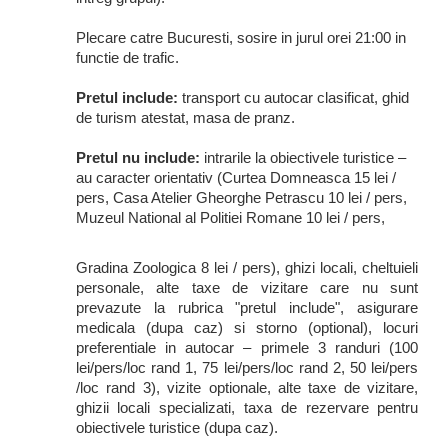
Plecare catre Bucuresti, sosire in jurul orei 21:00 in
functie de trafic.
Pretul include:
transport cu autocar clasificat, ghid
de turism atestat, masa de pranz.
Pretul nu include:
intrarile la obiectivele turistice –
au caracter orientativ (Curtea Domneasca 15 lei /
pers, Casa Atelier Gheorghe Petrascu 10 lei / pers,
Muzeul National al Politiei Romane 10 lei / pers,
Gradina Zoologica 8 lei / pers), ghizi locali, cheltuieli
personale, alte taxe de vizitare care nu sunt
prevazute la rubrica "pretul include", asigurare
medicala (dupa caz) si storno (optional), locuri
preferentiale in autocar – primele 3 randuri (100
lei/pers/loc rand 1, 75 lei/pers/loc rand 2, 50 lei/pers
/loc rand 3), vizite optionale, alte taxe de vizitare,
ghizii locali specializati, taxa de rezervare pentru
obiectivele turistice (dupa caz).