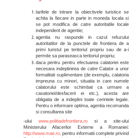
tarifele de intrare la obiectivele turistice se
achita la fiecare in parte in moneda locala si
se pot modifica de catre autoritatile locale
independent de agentie;
agentia nu raspunde in cazul refuzului
autoritatilor de la punctele de frontiera de a
primi turistul pe teritoriul propriu sau de a-i
permite sa paraseasca teritoriul propriu;
daca pentru pentru efectuarea calatoriei este
necesara indeplinirea de catre Calator a unor
formalitati suplimentare (de exemplu, calatoria
impreuna cu minori, situatia in care numele
calatorului este schimbat ca urmare a
casatoriei/desfacerii ei etc.), acesta are
obligatia de a indeplini toate cerintele legale.
Pentru o informare optima, agentia recomanda
si consultarea site
-ului
www.politiadefrontiera.ro
si a site-ului
Ministerului Afacerilor Externe a Romaniei:
http://www.mae.ro,
pentru informatii complete privind