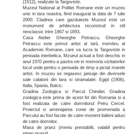
(1512), realizate la Targoviste.
Muzeul National al Politiei Romane este un muzeu
unic in tara noastra, fiind inaugurat la data de 7 iulie
2000. Cladirea care gazduieste Muzeul este un
monument de arhitectura reconstruit in stil
neoclassic intre 1867 si 1893.
Casa Atelier Gheorghe Petrascu. Gheorghe
Petrascu este primul artist al tarii, membru al
Academiei Romane, care va lucra la Targoviste in
perioada interbelica. Mzueul actual a fost deschis in
anul 1970 pentru a pastra vie in memoria vizitatorilor
locul unde pentru o perioada de timp a pictat marele
artist. In muzeu se regasesc peisaje din diversele
sale calatorii din tara si strainatate: Egipt (1906),
Italia, Spania, Balcic.
Gradina Zoologica si Parcul Chindiei. Gradina
zoologica este prima de acest fel din Romania si a
fost realizata de catre domnitorul Petru Cercel.
Proiectul si amenajarea zonei de promenada a
Parcului au fost facute de catre mesterii italieni adusi
de catre domnitor.
Masa de pranz (meniu prestabilit, valabil pentru
intreg grupul).