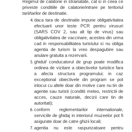
Regimul de calatorie in strainatate, cat si in ceea ce
priveste conditiile de calatorie/intrare pe teritoriul
tarii/tarilor de destinatie.
daca tara de destinatie impune obligativitatea
efectuarii unor teste PCR pentru virusuri
(SARS COV 2, sau alt tip de virus) sau
obligativitatea de vaccinare, acestea din urma
cad in responsabilitatea turistului si nu obliga
agentia de turism la vreo despagubire sau
anulare gratuita a rezervarii.
ghidul/ conducatorul de grup poate modifica
ordinea de vizitare a obiectivelor turistice fara
a afecta structura programului; in caz
exceptional obiectivele din program se pot
inlocui cu altele doar din motive care nu tin de
agentie sau turisti (conditii meteo, restrictii de
acces, cauze naturale, decizii care tin de
autoritati);
conform reglementarilor internationale,
serviciile de ghidaj in interiorul muzeelor pot fi
asigurate doar de catre ghizii locali;
agentia nu este raspunzatoare pentru