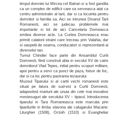
timpul domniei lui Mircea cel Batran si a fost gandita
ca un complex de edificii care sa serveasca atat ca
centru administrativ al tarii, dar si ca locuinta pentru
domnitor si familia sa. Aici se intrunea Divanul Tarii
Romanesti, aici se judecau problemele mai
importante si tot de aici Cancelaria Domeasca
emitea diverse acte. La Curtea Domneasca erau
primiti calatorii straini care treceau prin Valahia, dar
si oaspetii de seama, conducatori si reprezentanti ai
diverselor tari.
Turnul Chindiei face parte din Ansamblul Curtii
Domnesti, fiind construit abia in secolul XV de catre
domnitorul Vlad Tepes, initial pentru scopuri militare,
apoi pentru a servi ca punct de paza, foisor de foc,
dar si ca loc pentru pastrarea tezaurului.
Muzeul Tiparului si al cartii vechi romanesti este
situat pe latura de sud-est a Curtii Domnesti,
adapostind marturii ale unuia din cele mai inovative
mestesuguri ale secolului XV – tiparul. Introducerea
tiparului in Tara Romaneasca este marcata prin
tipariturile in limba slavona ale calugarului Macarie:
Liturghier (1508), Octoih (1510) si Evangheliar