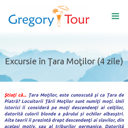
Excursie în Ţara Moţilor (4 zile)
Ştiaţi că...
Ţara Moţilor
, este cunoscută şi ca Ţara de
Piatră? Locuitorii Ţării Moţilor sunt numiţi moţi. Unii
istorici
îi consideră pe moţi descendenţi ai celţilor,
datorită culorii blonde a părului
ș
i ochilor albasştri.
Alte teorii
îi prezintă drept descendenţi ai slavilor, din
acelaşi motiv, sau al triburilor germanice. Datorită