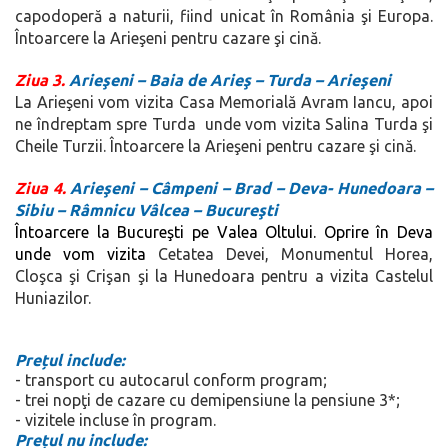
capodoperă a naturii, fiind unicat în România şi Europa.
Întoarcere la
Arieşeni pentru cazare şi cină.
Ziua 3.
Arieşeni – Baia de Arieş – Turda – Arieşeni
La Arieşeni vom vizita Casa Memorială Avram Iancu, apoi
ne îndreptam spre Turda unde vom vizita Salina Turda şi
Cheile Turzii. Întoarcere la Arieşeni pentru cazare şi cină.
Ziua 4.
Arieşeni – Câmpeni – Brad – Deva- Hunedoara –
Sibiu – Râmnicu Vâlcea –
Bucureşti
Întoarcere la Bucureşti pe Valea Oltului. Oprire în Deva
unde vom vizita
Cetatea Devei, Monumentul Horea,
Cloşca şi Crişan şi la Hunedoara pentru a vizita Castelul
Huniazilor.
Pre
ț
ul include:
- transport cu autocarul
conform program
;
- trei nopţi de cazare cu demipensiune la pensiune 3*;
- vizitele incluse în program.
Pre
ț
ul nu include: