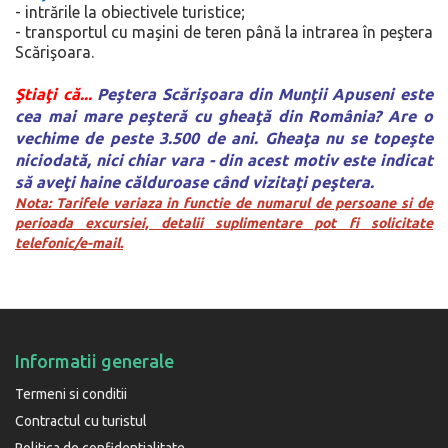
- intrările la obiectivele turistice;
-
transportul cu maşini de teren până la intrarea în peştera
Scărişoara
.
Ştiaţi că...
Peştera Scărişoara
din Munţii Apuseni este
cea mai mare peşteră cu gheaţă din România? Are o
vechime de peste 3.500 de ani. Gheaţa nu se topeşte
niciodată, nici chiar vara - din acest motiv este indicat
să aveţi haine călduroase când vizitaţi peştera.
Nota: Tarifele variaza in functie de numarul de persoane si de
perioada excursiei, detalii suplimentare pot fi solicitate
telefonic/e-mail.
Informatii generale
Termeni si conditii
Contractul cu turistul