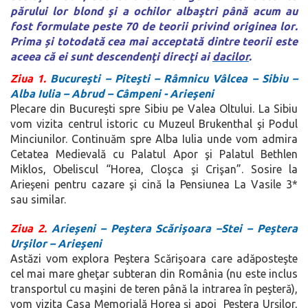
părului lor blond şi a ochilor albaştri până acum au
fost formulate
peste 70 de teorii privind originea lor
.
Prima
ș
i totodată cea mai acceptată dintre teorii este
aceea că ei sunt descendenţi direcţi ai
dacilor
.
Ziua 1.
Bucureşti
– Piteşti – Râmnicu Vâlcea – Sibiu –
Alba Iulia – Abrud – Câmpeni - Arieşeni
Plecare din Bucureşti spre Sibiu pe Valea Oltului. La Sibiu
vom vizita centrul istoric cu Muzeul Brukenthal şi Podul
Minciunilor. Continuăm spre Alba Iulia unde vom admira
Cetatea Medievală cu Palatul Apor şi Palatul Bethlen
Miklos, Obeliscul “Horea, Cloşca şi Crişan”. Sosire la
Arieşeni pentru cazare şi cină la Pensiunea La Vasile 3*
sau similar.
Ziua 2.
Arieşeni – Peştera Scărişoara –Stei – Peştera
Urşilor – Arieşeni
Astăzi vom explora Peştera Scărişoara care
adăposteşte
cel mai mare gheţar subteran din România
(nu este inclus
transportul cu maşini de teren până la intrarea în peşteră),
vom vizita Casa Memorială Horea şi apoi Peştera Urşilor,