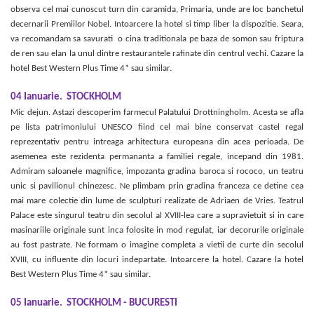
observa cel mai cunoscut turn din caramida, Primaria, unde are loc banchetul
decernarii Premiilor Nobel. Intoarcere la hotel si timp liber la dispozitie. Seara,
va recomandam sa savurati o cina traditionala pe baza de somon sau friptura
de ren sau elan la unul dintre restaurantele rafinate din centrul vechi. Cazare la
hotel Best Western Plus Time 4* sau similar.
04 Ianuarie.
STOCKHOLM
Mic dejun. Astazi descoperim farmecul Palatului Drottningholm. Acesta se afla
pe lista patrimoniului UNESCO fiind cel mai bine conservat castel regal
reprezentativ pentru intreaga arhitectura europeana din acea perioada. De
asemenea este rezidenta permananta a familiei regale, incepand din 1981.
Admiram saloanele magnifice, impozanta gradina baroca si rococo, un teatru
unic si pavilionul chinezesc. Ne plimbam prin gradina franceza ce detine cea
mai mare colectie din lume de sculpturi realizate de Adriaen de Vries. Teatrul
Palace este singurul teatru din secolul al XVIII-lea care a supravietuit si in care
masinariile originale sunt inca folosite in mod regulat, iar decorurile originale
au fost pastrate. Ne formam o imagine completa a vietii de curte din secolul
XVIII, cu influente din locuri indepartate. Intoarcere la hotel. Cazare la hotel
Best Western Plus Time 4* sau similar.
05 Ianuarie.
STOCKHOLM - BUCURESTI