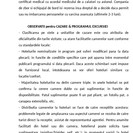
certificat medical cu acordul medicului de a calatori cu avionul. Compania
de zbor si echipajul de bord isi rezerva insa dreptul de a decide daca permit
sau nu imbarcarea persoanelor cu sarcina avansata (ultimele 2-3 luni).
OBSERVATII pentru CAZARE & PROGRAMUL EXCURSIEI
-
Clasificarea pe stele a unitatilor de cazare este cea atribuita de
oficialitatile din tarile vizitate, ca atare facilitatile camerelor sunt conforme
cu standardele locale;
- Hotelurile nominalizate in program pot suferi modificari pana la data
plecarii, in functie de conditiile specifice care pot aparea intre momentul
publicarii programului si data plecarii. Daca aceste schimbari sunt impuse
de furnizorul local, intotdeauna se vor oferi hoteluri similare ca
locatie/confort.
-
Majoritatea hotelurilor nu detin camere triple. In unele hoteluri se pot
confirma la cerere camere duble cu pat suplimentar, in functie de
disponibilitate. Patul suplimentar poate fi un pat pliant, un fotoliu pat, o
canapea extensibila, etc.
-
Distributia camerelor la hoteluri se face de catre receptiile acestora;
problemele legate de amplasarea sau aspectul camerei se rezolva de catre
turist direct la receptie, asistat de reprezentantul agentiei. Pentru anumite
facilitati din hotel sau din camera, hotelierul poate solicita taxe
suplimentare (minibar/frigider, seif, etc.); in momentul sosirii la hotel