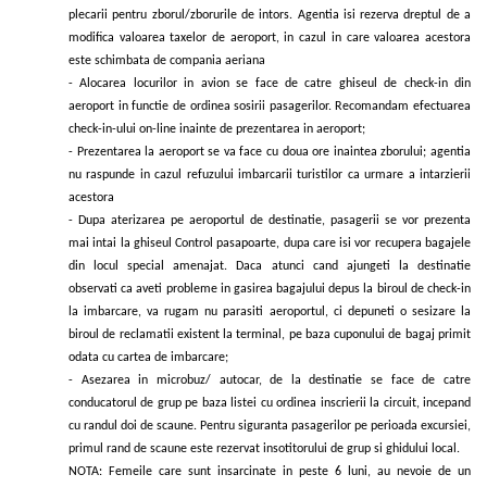
plecarii pentru zborul/zborurile de intors. Agentia isi rezerva dreptul de a
modifica valoarea taxelor de aeroport, in cazul in care valoarea acestora
este schimbata de compania aeriana
- Alocarea locurilor in avion se face de catre ghiseul de check-in din
aeroport in functie de ordinea sosirii pasagerilor. Recomandam efectuarea
check-in-ului on-line inainte de prezentarea in aeroport;
- Prezentarea la aeroport se va face cu doua ore inaintea zborului; agentia
nu raspunde in cazul refuzului imbarcarii turistilor ca urmare a intarzierii
acestora
- Dupa aterizarea pe aeroportul de destinatie, pasagerii se vor prezenta
mai intai la ghiseul Control pasapoarte, dupa care isi vor recupera bagajele
din locul special amenajat. Daca atunci cand ajungeti la destinatie
observati ca aveti probleme in gasirea bagajului depus la biroul de check-in
la imbarcare, va rugam nu parasiti aeroportul, ci depuneti o sesizare la
biroul de reclamatii existent la terminal, pe baza cuponului de bagaj primit
odata cu cartea de imbarcare;
- Asezarea in microbuz/ autocar, de la destinatie se face de catre
conducatorul de grup pe baza listei cu ordinea inscrierii la circuit, incepand
cu randul doi de scaune. Pentru siguranta pasagerilor pe perioada excursiei,
primul rand de scaune este rezervat insotitorului de grup si ghidului local.
NOTA: Femeile care sunt insarcinate in peste 6 luni, au nevoie de un