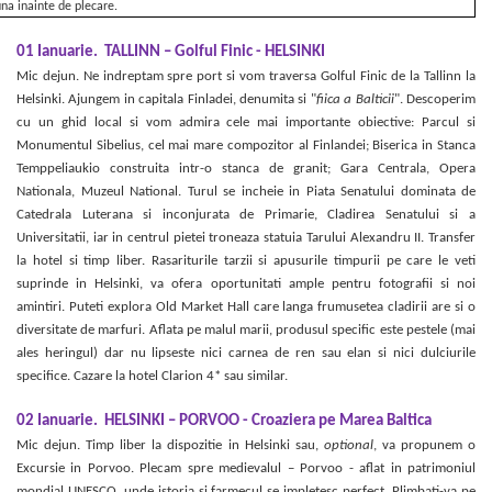
una inainte de plecare.
01 Ianuarie.
TALLINN – Golful Finic - HELSINKI
Mic dejun. Ne indreptam spre port si vom traversa Golful Finic de la Tallinn la
Helsinki. Ajungem in capitala Finladei, denumita si "
fiica a Balticii
". Descoperim
cu un ghid local si vom admira cele mai importante obiective: Parcul si
Monumentul Sibelius, cel mai mare compozitor al Finlandei; Biserica in Stanca
Temppeliaukio construita intr-o stanca de granit; Gara Centrala, Opera
Nationala, Muzeul National. Turul se incheie in Piata Senatului dominata de
Catedrala Luterana si inconjurata de Primarie, Cladirea Senatului si a
Universitatii, iar in centrul pietei troneaza statuia Tarului Alexandru II. Transfer
la hotel si timp liber. Rasariturile tarzii si apusurile timpurii pe care le veti
suprinde in Helsinki, va ofera oportunitati ample pentru fotografii si noi
amintiri. Puteti explora Old Market Hall care langa frumusetea cladirii are si o
diversitate de marfuri. Aflata pe malul marii, produsul specific este pestele (mai
ales heringul) dar nu lipseste nici carnea de ren sau elan si nici dulciurile
specifice. Cazare la hotel Clarion 4* sau similar.
02 Ianuarie.
HELSINKI – PORVOO - Croaziera pe Marea Baltica
Mic dejun. Timp liber la dispozitie in Helsinki sau,
optional
, va propunem o
Excursie in Porvoo. Plecam spre medievalul – Porvoo - aflat in patrimoniul
mondial UNESCO, unde istoria si farmecul se impletesc perfect. Plimbati-va pe