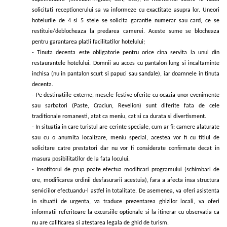
solicitati receptionerului sa va informeze cu exactitate asupra lor. Uneori
hotelurile de 4 si 5 stele se solicita garantie numerar sau card, ce se
restituie/deblocheaza la predarea camerei. Aceste sume se blocheaza
pentru garantarea platii facilitatilor hotelului;
- Tinuta decenta este obligatorie pentru orice cina servita la unul din
restaurantele hotelului. Domnii au acces cu pantalon lung si incaltaminte
inchisa (nu in pantalon scurt si papuci sau sandale), iar doamnele in tinuta
decenta.
- Pe destinatiile externe, mesele festive oferite cu ocazia unor evenimente
sau sarbatori (Paste, Craciun, Revelion) sunt diferite fata de cele
traditionale romanesti, atat ca meniu, cat si ca durata si divertisment.
- In situatia in care turistul are cerinte speciale, cum ar fi: camere alaturate
sau cu o anumita localizare, meniu special, acestea vor fi cu titlul de
solicitare catre prestatori dar nu vor fi considerate confirmate decat in
masura posibilitatilor de la fata locului.
-
Insotitorul de grup poate efectua modificari programului (schimbari de
ore, modificarea ordinii desfasurarii acestuia), fara a afecta insa structura
serviciilor efectuandu-l astfel in totalitate. De asemenea, va oferi asistenta
in situatii de urgenta, va traduce prezentarea ghizilor locali, va oferi
informatii referitoare la excursiile optionale si la itinerar cu observatia ca
nu are calificarea si atestarea legala de ghid de turism.