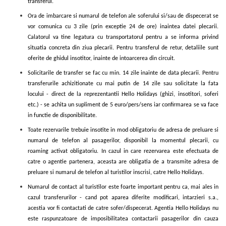
transferul.
Ora de imbarcare si numarul de telefon ale soferului si/sau de dispecerat se
vor comunica cu 3 zile (prin exceptie 24 de ore) inaintea datei plecarii.
Calatorul va tine legatura cu transportatorul pentru a se informa privind
situatia concreta din ziua plecarii. Pentru transferul de retur, detaliile sunt
oferite de ghidul insotitor, inainte de intoarcerea din circuit.
Solicitarile de transfer se fac cu min. 14 zile inainte de data plecarii. Pentru
transferurile achizitionate cu mai putin de 14 zile sau solicitate la fata
locului - direct de la reprezentantii Hello Holidays (ghizi, insotitori, soferi
etc.) - se achita un supliment de 5 euro/pers/sens iar confirmarea se va face
in functie de disponibilitate.
Toate rezervarile trebuie insotite in mod obligatoriu de adresa de preluare si
numarul de telefon al pasagerilor, disponibil la momentul plecarii, cu
roaming activat obligatoriu. In cazul in care rezervarea este efectuata de
catre o agentie partenera, aceasta are obligatia de a transmite adresa de
preluare si numarul de telefon al turistilor inscrisi, catre Hello Holidays.
Numarul de contact al turistilor este foarte important pentru ca, mai ales in
cazul transferurilor - cand pot aparea diferite modificari, intarzieri s.a.,
acestia vor fi contactati de catre sofer/dispecerat. Agentia Hello Holidays nu
este raspunzatoare de imposibilitatea contactarii pasagerilor din cauza