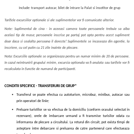
Include: transport autocar, bilet de intrare la Palat si insotitor de grup
Tarifele excursiilor optionale si ale suplimentelor vor fi comunicate ulterior.
Note: Suplimentul de cina - in aceeasi camera toate persoanele trebuie sa aiba
acelasi tip de masa; persoanele inscrise pe partaj pot opta pentru acest supliment
doar daca si cealalta persoana il doreste! Suplimentele se incaseaza din agentie, la
inscriere, cu cel putin cu 21 zile inainte de plecare.
Nota: Excursiile optionale se organizeaza pentru un numar minim de 20 de persoane.
In cazul neintrunirii grupului minim, excursia optionala va fi anulata sau tarifele vor fi
recalculata in functie de numarul de participanti.
CONDITII SPECIFICE - TRANSFERURI DE GRUP*
Transferul se poate efectua cu autoturism, microbuz, minibus, autocar sau
prin operatori de linie;
Preluare turistilor se va efectua de la domiciliu (conform orasului selectat in
rezervare), orele de imbarcare urmand a fi transmise turisilor odata cu
informarea de plecare a circuitului. La returul din circuit, pot exista timpi de
asteptare intre debarcare si preluarea de catre partenerul care efectueaza