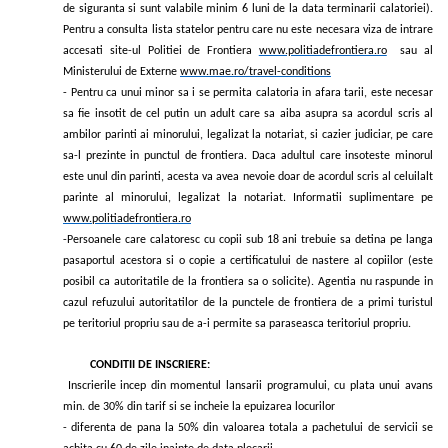
de siguranta si sunt valabile minim 6 luni de la data terminarii calatoriei).
Pentru a consulta lista statelor pentru care nu este necesara viza de intrare
accesati site-ul Politiei de Frontiera
www.politiadefrontiera.ro
sau al
Ministerului de Externe
www.mae.ro/travel-conditions
- Pentru ca unui minor sa i se permita calatoria in afara tarii, este necesar
sa fie insotit de cel putin un adult care sa aiba asupra sa acordul scris al
ambilor parinti ai minorului, legalizat la notariat, si cazier judiciar, pe care
sa-l prezinte in punctul de frontiera. Daca adultul care insoteste minorul
este unul din parinti, acesta va avea nevoie doar de acordul scris al celuilalt
parinte al minorului, legalizat la notariat. Informatii suplimentare pe
www.politiadefrontiera.ro
-Persoanele care calatoresc cu copii sub 18 ani trebuie sa detina pe langa
pasaportul acestora si o copie a certificatului de nastere al copiilor (este
posibil ca autoritatile de la frontiera sa o solicite). Agentia nu raspunde in
cazul refuzului autoritatilor de la punctele de frontiera de a primi turistul
pe teritoriul propriu sau de a-i permite sa paraseasca teritoriul propriu.
CONDITII DE INSCRIERE:
Inscrierile incep din momentul lansarii programului, cu plata unui avans
min. de 30% din tarif si se incheie la epuizarea locurilor
- diferenta de pana la 50% din valoarea totala a pachetului de servicii se