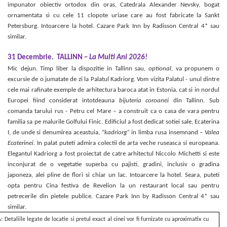
impunator obiectiv ortodox din oras, Catedrala Alexander Nevsky, bogat
ornamentata si cu cele 11 clopote uriase care au fost fabricate la Sankt
Petersburg. Intoarcere la hotel. Cazare Park Inn by Radisson Central 4* sau
similar.
31 Decembrie.
TALLINN –
La Multi Ani 2026!
Mic dejun. Timp liber la dispozitie in Tallinn sau,
optional
, va propunem o
excursie de o jumatate de zi la Palatul Kadriorg. Vom vizita Palatul - unul dintre
cele mai rafinate exemple de arhitectura baroca atat in Estonia, cat si in nordul
Europei fiind considerat intotdeauna
bijuteria coroanei
din Tallinn. Sub
comanda tarului rus - Petru cel Mare – a construit ca o casa de vara pentru
familia sa pe malurile Golfului Finic. Edificiul a fost dedicat sotiei sale, Ecaterina
I, de unde si denumirea aceastuia, “
kadriorg”
in limba rusa insemnand –
Valea
Ecaterinei
. In palat puteti admira colectii de arta veche ruseasca si europeana.
Elegantul Kadriorg a fost proiectat de catre arhitectul Niccolo Michetti si este
inconjurat de o vegetatie superba cu pajisti, gradini, inclusiv o gradina
japoneza, alei pline de flori si chiar un lac. Intoarcere la hotel. Seara, puteti
opta pentru Cina festiva de Revelion la un restaurant local sau pentru
petrecerile din pietele publice. Cazare Park Inn by Radisson Central 4* sau
similar.
 Detaliile legate de locatie si pretul exact al cinei vor fi furnizate cu aproximatix cu