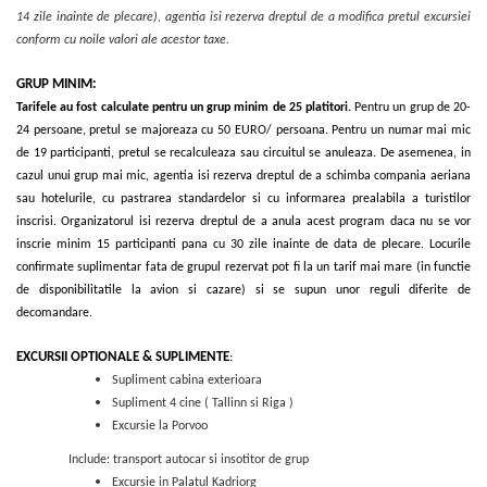
14 zile inainte de plecare), agentia isi rezerva dreptul de a modifica pretul excursiei
conform cu noile valori ale acestor taxe.
GRUP MINIM:
Tarifele au fost calculate pentru un grup minim de 25 platitori.
Pentru un grup de 20-
24 persoane, pretul se majoreaza cu 50 EURO/ persoana. Pentru un numar mai mic
de 19 participanti, pretul se recalculeaza sau circuitul se anuleaza. De asemenea, in
cazul unui grup mai mic, agentia isi rezerva dreptul de a schimba compania aeriana
sau hotelurile, cu pastrarea standardelor si cu informarea prealabila a turistilor
inscrisi. Organizatorul isi rezerva dreptul de a anula acest program daca nu se vor
inscrie minim 15 participanti pana cu 30 zile inainte de data de plecare. Locurile
confirmate suplimentar fata de grupul rezervat pot fi la un tarif mai mare (in functie
de disponibilitatile la avion si cazare) si se supun unor reguli diferite de
decomandare.
EXCURSII OPTIONALE & SUPLIMENTE
:
Supliment cabina exterioara
Supliment 4 cine ( Tallinn si Riga )
Excursie la Porvoo
Include: transport autocar si insotitor de grup
Excursie in Palatul Kadriorg