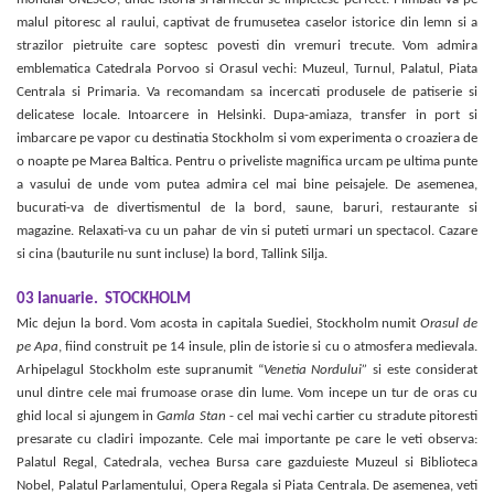
malul pitoresc al raului, captivat de frumusetea caselor istorice din lemn si a
strazilor pietruite care soptesc povesti din vremuri trecute. Vom admira
emblematica Catedrala Porvoo si Orasul vechi: Muzeul, Turnul, Palatul, Piata
Centrala si Primaria. Va recomandam sa incercati produsele de patiserie si
delicatese locale. Intoarcere in Helsinki. Dupa-amiaza, transfer in port si
imbarcare pe vapor cu destinatia Stockholm si vom experimenta o croaziera de
o noapte pe Marea Baltica. Pentru o priveliste magnifica urcam pe ultima punte
a vasului de unde vom putea admira cel mai bine peisajele. De asemenea,
bucurati-va de divertismentul de la bord, saune, baruri, restaurante si
magazine. Relaxati-va cu un pahar de vin si puteti urmari un spectacol. Cazare
si cina
(bauturile nu sunt incluse)
la bord, Tallink Silja.
03 Ianuarie.
STOCKHOLM
Mic dejun la bord. Vom acosta in capitala Suediei, Stockholm numit
Orasul de
pe Apa
, fiind construit pe 14 insule, plin de istorie si cu o atmosfera medievala.
Arhipelagul Stockholm este supranumit “
Venetia Nordului”
si este considerat
unul dintre cele mai frumoase orase din lume. Vom incepe un tur de oras cu
ghid local si ajungem in
Gamla Stan
- cel mai vechi cartier cu stradute pitoresti
presarate cu cladiri impozante. Cele mai importante pe care le veti observa:
Palatul Regal, Catedrala, vechea Bursa care gazduieste Muzeul si Biblioteca
Nobel, Palatul Parlamentului, Opera Regala si Piata Centrala. De asemenea, veti