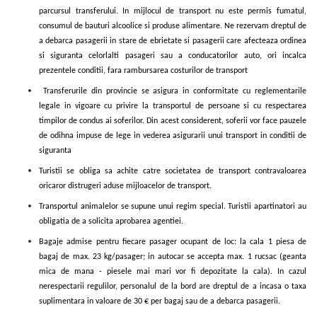
parcursul transferului. In mijlocul de transport nu este permis fumatul,
consumul de bauturi alcoolice si produse alimentare. Ne rezervam dreptul de
a debarca pasagerii in stare de ebrietate si pasagerii care afecteaza ordinea
si siguranta celorlalti pasageri sau a conducatorilor auto, ori incalca
prezentele conditii, fara rambursarea costurilor de transport
Transferurile din provincie se asigura in conformitate cu reglementarile
legale in vigoare cu privire la transportul de persoane si cu respectarea
timpilor de condus ai soferilor. Din acest considerent, soferii vor face pauzele
de odihna impuse de lege in vederea asigurarii unui transport in conditii de
siguranta
Turistii se obliga sa achite catre societatea de transport contravaloarea
oricaror distrugeri aduse mijloacelor de transport.
Transportul animalelor se supune unui regim special. Turistii apartinatori au
obligatia de a solicita aprobarea agentiei.
Bagaje admise pentru fiecare pasager ocupant de loc: la cala 1 piesa de
bagaj de max. 23 kg/pasager; in autocar se accepta max. 1 rucsac (geanta
mica de mana - piesele mai mari vor fi depozitate la cala). In cazul
nerespectarii regulilor, personalul de la bord are dreptul de a incasa o taxa
suplimentara in valoare de 30
€ per bagaj sau de a debarca pasagerii.