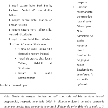
program
3 nopti cazare hotel Park Inn by
Bacsisuri
Radisson Central 4* sau similar
recomandate
Tallinn
pentru ghidul
1 noapte cazare hotel Clarion 4*
local si soferi:
similar Helsinki
50 eur/ pers
1 noapte cazare ferry Tallink Silja,
Note:
Helsinki - Stockholm
bacsisurile se
2 nopti cazare hotel Best Western
achita
Plus Time 4* similar Stockholm
numerar
1 cina pe vasul Tallink Silja
direct
(bauturile nu sunt incluse)
insotitorului
Tururi de oras cu ghizi locali:
de grup la
Tallinn, Helsinki si
sosire,
Stockholm
bacsisurile nu
Intrare la Palatul
se refera si la
Drottningholm
excursiile
optionale
Insotitor roman de grup
Nota: Taxele de aeroport incluse in tarif sunt cele valabile la data lansarii
programului, respectiv luna Iulie 2025. In situatia majorarii de catre compania
aeriana a acestor taxe pana la data emiterii biletelor de avion (biletele se emit cu 7-