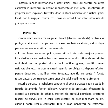
- Conform legilor internationale, doar ghizii locali au dreptul sa ofere
explicatii in interiorul muzeelor, monumentelor etc.; altfel, insotitorul de
grup vor oferi explicatii turistilor doar in afara obiectivelor turistice; ghizii
locali pot fi angajati contra cost doar cu acordul turistilor interesati de
ghidajul acestora.
IMPORTANT
- Recomandam incheierea asigurarii Travel (storno + medicala) pentru a va
proteja atat inainte de plecare, in cazul anularii calatoriei, cat si dupa
plecare in cazul unei situatii neprevazute!
- In derularea excursiei pot aparea situatii de forta majora precum
intarzieri in traficul aerian, blocarea aeroporturilor din ratiuni de securitate,
schimbari de aeroporturi din ratiuni politice, greve, conditii meteo
nefavorabile etc.; in aceste cazuri agentia se obliga sa depuna eforturi
pentru depasirea situatiilor ivite; totodata, agentia nu poate fi facuta
raspunzatoare pentru suportarea unor cheltuieli suplimentare aferente
- Preturile agreate la incheierea contractului pot sa creasca sau sa scada in
functie de anumiti factori obiectivi. Cresterile de pret sunt influentate de
cresteri ale cursului de schimb, cresteri ale pretului petrolului, cresterea
taxelor de survol, etc. In cazul unei cresteri de pret mai mare de 8%,
clientul poate rezilia contractul fara a plati penalizari de retragere.