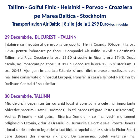
Tallinn - Golful Finic - Helsinki – Porvoo – Croaziera
pe Marea Baltica - Stockholm
Transport avion Air Baltic | 8 zile |de la 1.299 Euro
/loc in dubla
29 Decembrie.
BUCURESTI –
TALLINN
Intalnire cu insotitorul de grup la aeroportul Henri Coanda (Otopeni) la ora
17:30 pentru imbarcare pe zborul Companiei Air Baltic BT758 cu destinatia
Tallinn, via Riga. Decolare la ora 15:10 si sosire in Riga la ora 17:40. Dupa
escala, ne imbarcam pe zborul BT317 cu decolare la ora 19:55 si aterizam la
ora 20:45. Ajungem in capitala Estoniei si unul dintre orasele medievale cele
mai bine conservate din nordul Europei.
Transfer si cazare la hotel Park Inn by
Radisson Central 4* sau similar.
30 Decembrie.
TALLINN
Mic dejun. Incepem un tur cu ghid local si vom admira cele mai importante
obiective precum: Castelul Toompea - in stil baroc (azi gazduieste Parlamentul),
Vechea Primarie – stil gotic, Biserica Domului - cel mai vechi monument
religios din Estonia, Zidurile Orasului cu Turnurile si Portile sale, Poarta Daneza
- locul unde conform legendei a luat fiinta drapelul danez si strada Picior Scurt
care dateaza din vremea vikingilor. De asemenea, puteti vizita cel mai