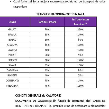
Cazul fortuit si forta majora exonereaza societatea de transport de orice
raspundere
.
TRANSFERURI CONTRA COST DIN TARA
Tarif dus - intors
Orasul
Tarif dus - intors
Premium**
GALATI
70 €
220 €
BRAILA
55 €
140 €
BUZAU
50 €
80 €
CRAIOVA
65 €
150 €
SLATINA
60 €
120 €
PITESTI
50 €
90 €
BRASOV
60 €
120 €
SINAIA
55 €
100 €
CAMPINA
45 €
80 €
PLOIESTI
40 €
70 €
CONSTANTA
75 €
140 €
MEDGIDIA
75 €
130 €
CONDITII GENERALE de CALATORIE
DOCUMENTE DE CALATORIE: (in functie de programul ales)
CARTE DE
IDENTITATE sau PASAPORT (nu prezinta urme de deterioare a elementelor