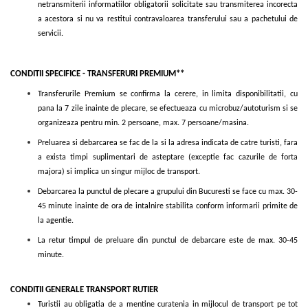
netransmiterii informatiilor obligatorii solicitate sau transmiterea incorecta
a acestora si nu va restitui contravaloarea transferului sau a pachetului de
servicii.
CONDITII SPECIFICE - TRANSFERURI PREMIUM**
Transferurile Premium se confirma la cerere, in limita disponibilitatii, cu
pana la 7 zile inainte de plecare, se efectueaza cu microbuz/autoturism si se
organizeaza pentru min. 2 persoane, max. 7 persoane/masina.
Preluarea si debarcarea se fac de la si la adresa indicata de catre turisti, fara
a exista timpi suplimentari de asteptare (exceptie fac cazurile de forta
majora) si implica un singur mijloc de transport.
Debarcarea la punctul de plecare a grupului din Bucuresti se face cu max. 30-
45 minute inainte de ora de intalnire stabilita conform informarii primite de
la agentie.
La retur timpul de preluare din punctul de debarcare este de max. 30-45
minute.
CONDITII GENERALE TRANSPORT RUTIER
Turistii au obligatia de a mentine curatenia in mijlocul de transport pe tot