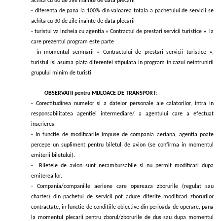
achita cu 60 de zile inainte de data plecarii
- diferenta de pana la 100% din valoarea totala a pachetului de servicii se
achita cu 30 de zile inainte de data plecarii
- turistul va incheia cu agentia « Contractul de prestari servicii turistice », la
care prezentul program este parte
- in momentul semnarii « Contractului de prestari servicii turistice »,
turistul isi asuma plata diferentei stipulata in program in cazul neintrunirii
grupului minim de turisti
OBSERVATII pentru MIJLOACE DE TRANSPORT:
- Corectitudinea numelor si a datelor personale ale calatorilor, intra in
responsabilitatea agentiei intermediare/ a agentului care a efectuat
inscrierea
- In functie de modificarile impuse de compania aeriana, agentia poate
percepe un supliment pentru biletul de avion (se confirma in momentul
emiterii biletului).
- Biletele de avion sunt nerambursabile si nu permit modificari dupa
emiterea lor.
- Compania/companiile aeriene care opereaza zborurile (regulat sau
charter) din pachetul de servicii pot aduce diferite modificari zborurilor
contractate, in functie de conditiile obiective din perioada de operare, pana
la momentul plecarii pentru zborul/zborurile de dus sau dupa momentul