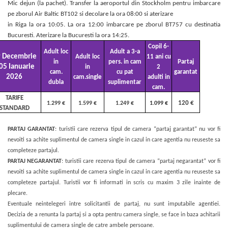
Mic dejun (la pachet). Transfer la aeroportul din Stockholm pentru imbarcare
pe zborul Air Baltic BT102 si decolare la ora 08:00 si aterizare
in Riga la ora 10:05. La ora 12:00 imbarcare pe zborul BT757 cu destinatia
Bucuresti. Aterizare la Bucuresti la ora 14:25.
Copil 6-
Adult loc
Adult a 3-a
 Decembrie
Adult loc
11 ani cu
in
pers. in cam
Partaj
 05 Ianuarie
in
2
cam.
cu pat
garantat
2026
cam.single
adulti in
dubla
suplimentar
cam.
TARIFE
120 €
1.299 €
1.599 €
1.249 €
1.099 €
STANDARD
PARTAJ GARANTAT
: turistii care rezerva tipul de camera “partaj garantat” nu vor fi
nevoiti sa achite suplimentul de camera single in cazul in care agentia nu reuseste sa
completeze partajul.
PARTAJ NEGARANTAT
: turistii care rezerva tipul de camera “partaj negarantat” vor fi
nevoiti sa achite suplimentul de camera single in cazul in care agentia nu reuseste sa
completeze partajul. Turistii vor fi informati in scris cu maxim 3 zile inainte de
plecare.
Eventuale neintelegeri intre solicitantii de partaj, nu sunt imputabile agentiei.
Decizia de a renunta la partaj si a opta pentru camera single, se face in baza achitarii
suplimentului de camera single de catre ambele persoane.