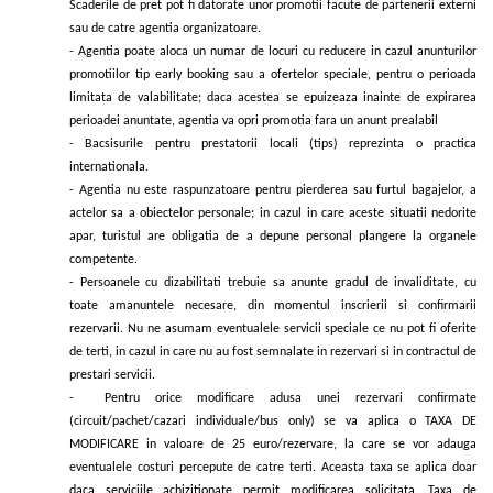
Scaderile de pret pot fi datorate unor promotii facute de partenerii externi
sau de catre agentia organizatoare.
- Agentia poate aloca un numar de locuri cu reducere in cazul anunturilor
promotiilor tip early booking sau a ofertelor speciale, pentru o perioada
limitata de valabilitate; daca acestea se epuizeaza inainte de expirarea
perioadei anuntate, agentia va opri promotia fara un anunt prealabil
- Bacsisurile pentru prestatorii locali (tips) reprezinta o practica
internationala.
- Agentia nu este raspunzatoare pentru pierderea sau furtul bagajelor, a
actelor sa a obiectelor personale; in cazul in care aceste situatii nedorite
apar, turistul are obligatia de a depune personal plangere la organele
competente.
- Persoanele cu dizabilitati trebuie sa anunte gradul de invaliditate, cu
toate amanuntele necesare, din momentul inscrierii si confirmarii
rezervarii. Nu ne asumam eventualele servicii speciale ce nu pot fi oferite
de terti, in cazul in care nu au fost semnalate in rezervari si in contractul de
prestari servicii.
- Pentru orice modificare adusa unei rezervari confirmate
(circuit/pachet/cazari individuale/bus only) se va aplica o TAXA DE
MODIFICARE in valoare de 25 euro/rezervare, la care se vor adauga
eventualele costuri percepute de catre terti. Aceasta taxa se aplica doar
daca serviciile achizitionate permit modificarea solicitata. Taxa de