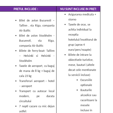
PRETUL INCLUDE :
NU SUNT INCLUSE IN PRET:
Asigurarea medicala +
storno
Bilet de avion Bucuresti –
Taxele de oras, se
Tallinn , via Riga, compania
achita individual la
Air Baltic
receptia
Bilet de avion Stockholm -
hotelului/insotitorul de
Bucuresti, via Riga,
grup (aprox 4
compania Air Baltic
euro/pers/noapte)
Bilete de ferry-boat: Tallinn
Bilete de intrare la
– Helsinki si Helsinki -
obiectivele turistice,
Stockholm
mese, bauturi (altele
Taxele de aeroport, cu bagaj
decat cele mentionate
de mana de 8 kg + bagaj de
la servicii incluse)
cala 23 kg
Excursiile
Transferuri aeroport – hotel
optionale
– aeroport
Bauturile
Transport cu autocar local
alcoolice sau
modern, pe durata
racoritoare la
circuitului
mesele
7 nopti cazare cu mic dejun
incluse in
astfel: