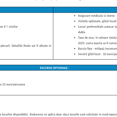
Asigurare medicala si storno
Vizitele optionale, ghizii locali 
on 4*/ similar
Locuri preferentiale autocar 
dubla
Taxa de oras, in valoare total
2025; suma exacta va fi comunic
carii. Detaliile finale vor fi afisate in
Bacsis/tips - echipaj (recoman
Servicii ghid local - 10 euro/pe
EXCURSII OPTIONALE :
oda 25 euro/persoana
a locurilor disponibile). Reducerea se aplica doar daca locurile sunt solicitate in mod expre