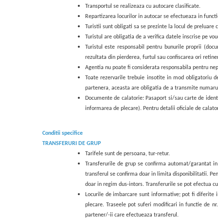
Transportul se realizeaza cu autocare clasificate.
Repartizarea locurilor in autocar se efectueaza in functie 
Turistii sunt obligati sa se prezinte la locul de preluar
Turistul are obligatia de a verifica datele inscrise pe v
Turistul este responsabil pentru bunurile proprii (docu
rezultata din pierderea, furtul sau confiscarea ori retin
Agentia nu poate fi considerata responsabila pentru nepr
Toate rezervarile trebuie insotite in mod obligatoriu d
partenera, aceasta are obligatia de a transmite numarul d
Documente de calatorie: Pasaport si/sau carte de iden
informarea de plecare). Pentru detalii oficiale de cala
Conditii specifice
TRANSFERURI DE GRUP
Tarifele sunt de persoana, tur-retur.
Transferurile de grup se confirma automat/garantat in 
transferul se confirma doar in limita disponibilitatii. Pe
doar in regim dus-intors. Transferurile se pot efectua c
Locurile de imbarcare sunt informative; pot fi diferite
plecare. Traseele pot suferi modificari in functie de n
partener/-ii care efectueaza transferul.