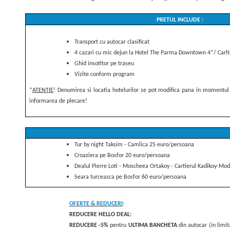
PRETUL INCLUDE :
Transport cu autocar clasificat
4 cazari cu mic dejun la Hotel The Parma Downtown 4*/ Carlt
Ghid insotitor pe traseu
Vizite conform program
*
ATENTIE
! Denumirea si locatia hotelurilor se pot modifica pana in momentul ple
informarea de plecare!
Tur by night Taksim - Camlica 25 euro/persoana
Croaziera pe Bosfor 20 euro/persoana
Dealul Pierre Loti - Moscheea Ortakoy - Cartierul Kadikoy-M
Seara turceasca pe Bosfor 60 euro/persoana
OFERTE & REDUCERI
:
REDUCERE HELLO DEAL:
REDUCERE
-5%
pentru
ULTIMA
BANCHETA
din autocar (in limit