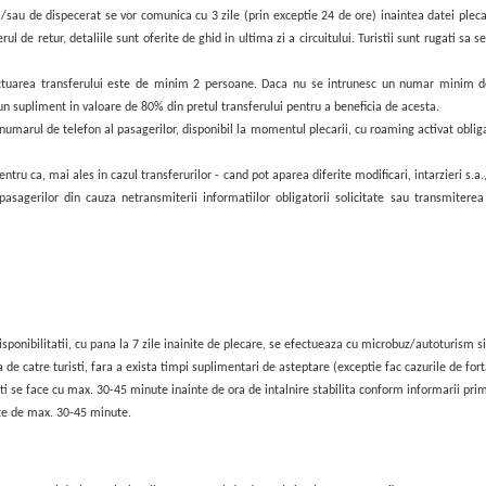
sau de dispecerat se vor comunica cu 3 zile (prin exceptie 24 de ore) inaintea datei plecar
erul de retur, detaliile sunt oferite de ghid in ultima zi a circuitului. Turistii sunt rugati 
ctuarea transferului este de minim 2 persoane. Daca nu se intrunesc un numar minim de 2 
un supliment in valoare de 80% din pretul transferului pentru a beneficia de acesta.
 numarul de telefon al pasagerilor, disponibil la momentul plecarii, cu roaming activat obli
tru ca, mai ales in cazul transferurilor - cand pot aparea diferite modificari, intarzieri s.a.
asagerilor din cauza netransmiterii informatiilor obligatorii solicitate sau transmiterea
disponibilitatii, cu pana la 7 zile inainite de plecare, se efectueaza cu microbuz/autoturis
a de catre turisti, fara a exista timpi suplimentari de asteptare (exceptie fac cazurile de for
i se face cu max. 30-45 minute inainte de ora de intalnire stabilita conform informarii prim
ste de max. 30-45 minute.