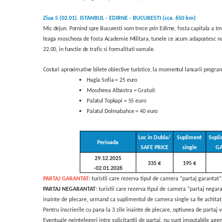
Ziua 5 (02.01).
ISTANBUL - EDIRNE - BUCURESTI
(cca. 650 km)
Mic dejun. Pornind spre Bucuresti vom trece prin Edirne, fosta capitala a 
leaga moscheea de fosta Academie Militara, tunele ce acum adapostesc numer
22.00, in functie de trafic si formalitati vamale.
Costuri aproximative bilete obiective turistice, la momentul lansarii progra
Hagia Sofia = 25 euro
Moscheea Albastra = Gratuit
Palatul Topkapi = 55 euro
Palatul Dolmabahce = 40 euro
Loc in Dubla/
Supliment
Supli
Perioada
SAFE PRICE
single
G
29.12.2025
335 €
195 €
-02.01.2026
PARTAJ GARANTAT
: turistii care rezerva tipul de camera “partaj garantat
PARTAJ NEGARANTAT
: turistii care rezerva tipul de camera “partaj negar
inainte de plecare, urmand ca suplimentul de camera single sa fie achitat
Pentru inscrierile cu pana la 3 zile inainte de plecare, optiunea de partaj 
Eventuale neintelegeri intre solicitantii de partaj, nu sunt imputabile ag