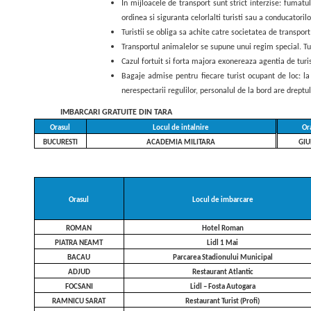
In mijloacele de transport sunt strict interzise: fumat
ordinea si siguranta celorlalti turisti sau a conducatoril
Turistii se obliga sa achite catre societatea de transpor
Transportul animalelor se supune unui regim special. Tu
Cazul fortuit si forta majora exonereaza agentia de tur
Bagaje admise pentru fiecare turist ocupant de loc: l
nerespectarii regulilor, personalul de la bord are dreptu
IMBARCARI GRATUITE DIN TARA
Orasul
Locul de intalnire
Or
BUCURESTI
ACADEMIA MILITARA
GIU
Orasul
Locul de imbarcare
ROMAN
Hotel Roman
PIATRA NEAMT
Lidl 1 Mai
BACAU
Parcarea Stadionului Municipal
ADJUD
Restaurant Atlantic
FOCSANI
Lidl – Fosta Autogara
RAMNICU SARAT
Restaurant Turist (Profi)