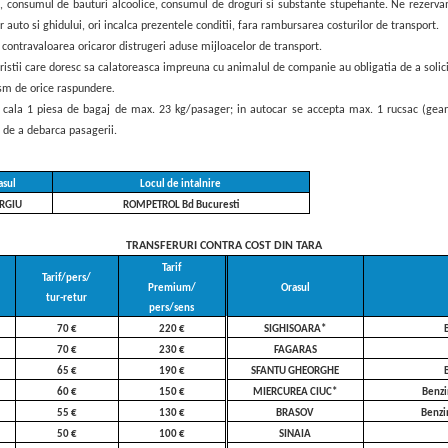
ul, consumul de bauturi alcoolice, consumul de droguri si substante stupefiante. Ne rezervam
or auto si ghidului, ori incalca prezentele conditii, fara rambursarea costurilor de transport.
t contravaloarea oricaror distrugeri aduse mijloacelor de transport.
ristii care doresc sa calatoreasca impreuna cu animalul de companie au obligatia de a solici
ism de orice raspundere
.
a cala 1 piesa de bagaj de max. 23 kg/pasager; in autocar se accepta max. 1 rucsac (gean
l de a debarca pasagerii.
asul
Locul de intalnire
RGIU
ROMPETROL Bd Bucuresti
TRANSFERURI CONTRA COST DIN TARA
Tarif
Tarif/pers/
Premium/
Orasul
tur-retur
pers/sens
70 €
220 €
SIGHISOARA*
70 €
230 €
FAGARAS
65 €
190 €
SFANTU GHEORGHE
60 €
150 €
MIERCUREA CIUC*
Benzi
55 €
130 €
BRASOV
Benzi
50 €
100 €
SINAIA