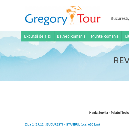
Bucuresti,
Excursii de 1 zi
Balneo Romania
Munte Romania
Li
REV
Hagia Sophia - Palatul Topk
Ziua 1 (29.12).
BUCURESTI - ISTANBUL
(cca. 650 km)