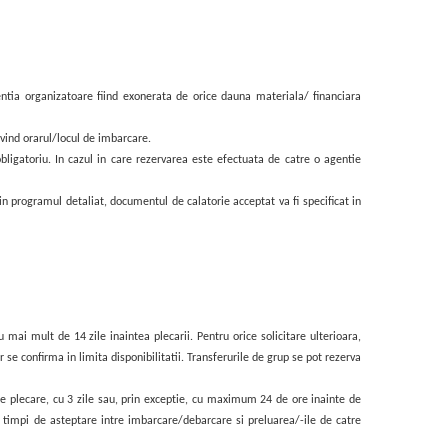
Agentia organizatoare fiind exonerata de orice dauna materiala/ financiara
ivind orarul/locul de imbarcare.
bligatoriu. In cazul in care rezervarea este efectuata de catre o agentie
 in programul detaliat, documentul de calatorie acceptat va fi specificat in
cu mai mult de 1
4 zile inaintea plecarii. Pentru orice solicitare ulterioara,
r se confirma in limita disponibilitatii. Transferurile de grup se pot rezerva
e plecare, cu 3 zile sau, prin except
ie, cu
maximum 24 de ore inainte de
ta timpi de asteptare intre imbarcare/debarcare si preluarea/-ile de catre