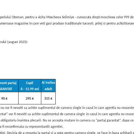
Imperiului Otoman, pentru a vizita Moscheea Selimiye
- cunoscuta drept moscheea celor 999 de fe
oase magazine in care veti gasi produse traditionale turcesti, prilej si pentru achizitionarea
mului (august 2025):
Al treilea
ment partaj
Copil
ARANTAT
6 - 11.99 ani
adult
90 €
295 €
315 €
” nu vor fi nevoiti sa achite suplimentul de camera single in cazul in care agentia nu reusest
antat” vor fi nevoiti sa achite suplimentul de camera single in cazul in care agentia nu reuses
 obligatoriu inaintea plecarii. Nu se accepta mutare in camera cu “partaj garantat”, dupa ce
va fi reconfirmata cu reprezentantii agentiei.
entiei. Decizia de a renunta la partaj si a opta pentru camera single, se face in baza achitar