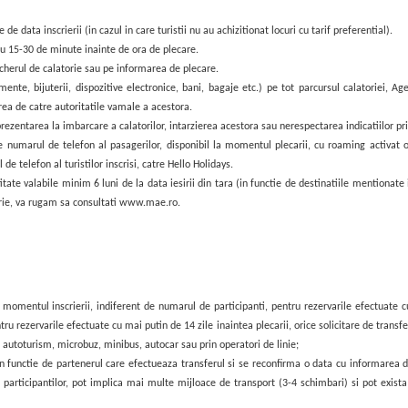
de data inscrierii (in cazul in care turistii nu au achizitionat locuri cu tarif preferential).
e cu 15-30 de minute inainte de ora de plecare.
oucherul de calatorie sau pe informarea de plecare.
mente, bijuterii, dispozitive electronice, bani, bagaje etc.) pe tot parcursul calatoriei, 
erea de catre autoritatile vamale a acestora.
ezentarea la imbarcare a calatorilor, intarzierea acestora sau nerespectarea indicatiilor pr
e numarul de telefon al pasagerilor, disponibil la momentul plecarii, cu roaming activat o
e telefon al turistilor inscrisi, catre Hello Holidays.
titate
valabile minim 6 luni de la data iesirii din tara (in functie de destinatiile mentionate
torie, va rugam sa consultati www.mae.ro.
momentul inscrierii, indiferent de numarul de participanti, pentru rezervarile efectuate 
ntru rezervarile efectuate cu mai putin de 14 zile inaintea plecarii, orice solicitare de transfe
u autoturism, microbuz, minibus, autocar sau prin operatori de linie;
 in functie de partenerul care efectueaza transferul si se reconfirma o data cu informarea d
r. participantilor, pot implica mai multe mijloace de transport (3-4 schimbari) si pot exis