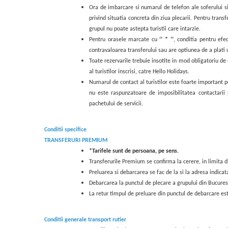
Ora de imbarcare si numarul de telefon ale soferului si/
privind situatia concreta din ziua plecarii. Pentru transf
grupul nu poate astepta turistii care intarzie.
Pentru orasele marcate cu
‘’ * ‘’
, conditia pentru efe
contravaloarea transferului sau are optiunea de a plati 
Toate rezervarile trebuie insotite in mod obligatoriu de
al turistilor inscrisi, catre Hello Holidays.
Numarul de contact al turistilor este foarte important pen
nu este raspunzatoare de imposibilitatea contactarii p
pachetului de servicii.
Conditii specifice
TRANSFERURI PREMIUM
*Tarifele sunt de persoana, pe sens.
Transferurile Premium se confirma la cerere, in limita 
Preluarea si debarcarea se fac de la si la adresa indicat
Debarcarea la punctul de plecare a grupului din Bucurest
La retur timpul de preluare din punctul de debarcare e
Conditii generale transport rutier