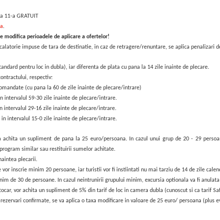
e, a 11-a GRATUIT
la
.
te modifica perioadele de aplicare a ofertelor!
 calatorie impuse de tara de destinatie, in caz de retragere/renuntare,
se aplica penalizari 
tandard pentru loc in dubla), iar diferenta de plata cu pana la 14 zile inainte de plecare.
ontractului, respectiv:
comandate (cu pana la 60 de zile inainte de plecare/intrare)
n intervalul 59-30 zile inainte de plecare/intrare.
n intervalul 29-16 zile inainte de plecare/intrare.
in intervalul 15-0 zile inainte de plecare/intrare.
va achita un supliment de pana la 25 euro/persoana. In cazul unui grup de 20 - 29 pers
n program similar sau restituirii sumelor achitate.
naintea plecarii.
or inscrie minim 20 persoane, iar turistii vor fi instiintati nu mai tarziu de 14 de zile calen
m de 30 de persoane. In cazul neintrunirii grupului minim, excursia optionala va fi anulata 
utocar, vor achita un supliment de 5% din tarif de loc in camera dubla (cunoscut si ca tarif Saf
zervari confirmate, se va aplica o taxa modificare in valoare de 25 euro/ persoana (plus ev