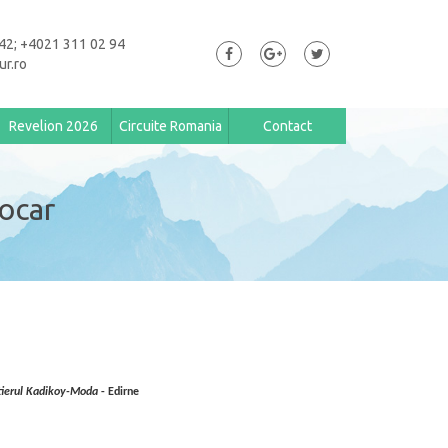
42; +4021 311 02 94
ur.ro
Revelion 2026
Circuite Romania
Contact
ocar
tierul Kadikoy-Moda
- Edirne