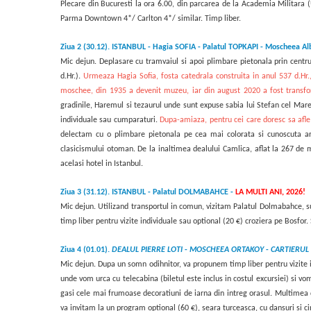
Plecare din Bucuresti la ora 6.00, din parcarea de la Academia Militara 
Parma Downtown 4*/ Carlton 4*/ similar.
Timp liber.
Ziua 2 (30.12).
ISTANBUL - Hagia SOFIA - Palatul TOPKAPI - Moscheea Al
Mic dejun. Deplasare cu tramvaiul si apoi plimbare pietonala prin cent
d.Hr.).
Urmeaza Hagia Sofia, fosta catedrala construita in anul 537 d.Hr
moschee, din 1935 a devenit muzeu, iar din august 2020 a fost transfo
gradinile, Haremul si tezaurul unde sunt expuse sabia lui Stefan cel Mare
individuale sau cumparaturi.
Dupa-amiaza, pentru cei care doresc sa afl
delectam cu o plimbare pietonala pe cea mai colorata si cunoscuta art
clasicismului otoman. De la inaltimea dealului Camlica, aflat la 267 de m
acelasi hotel in Istanbul.
Ziua 3 (31.12).
ISTANBUL - Palatul DOLMABAHCE -
LA MULTI ANI, 2026!
Mic dejun. Utilizand transportul in comun, vizitam Palatul Dolmabahce, su
timp liber pentru vizite individuale sau optional (20 €) croziera pe Bosfo
Ziua 4 (01.01).
DEALUL PIERRE LOTI
-
MOSCHEEA
ORTAKOY
-
CARTIERUL
Mic dejun. Dupa un somn odihnitor, va propunem timp liber pentru vizite i
unde vom urca cu telecabina (biletul este inclus in costul excursiei) si v
gasi cele mai frumoase decoratiuni de iarna din intreg orasul. Multimea de
va invitam la un program optional (60 €), seara turceasca, cu dansuri si ci