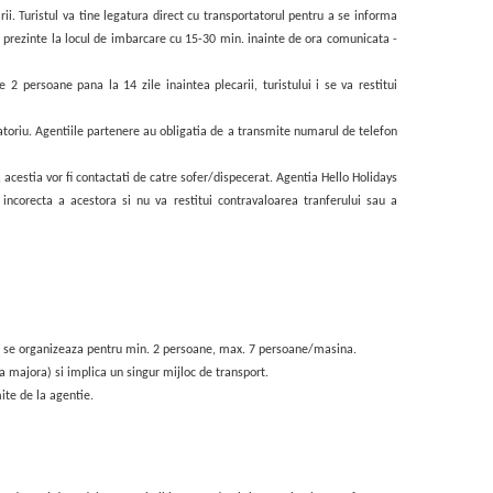
ii. Turistul va tine legatura direct cu transportatorul pentru a se informa
sa se prezinte la locul de imbarcare cu 15-30 min. inainte de ora comunicata -
persoane pana la 14 zile inaintea plecarii, turistului i se va restitui
gatoriu. Agentiile partenere au obligatia de a transmite numarul de telefon
, acestia vor fi contactati de catre sofer/dispecerat. Agentia Hello Holidays
 incorecta a acestora si nu va restitui contravaloarea tranferului sau a
m si se organizeaza pentru min. 2 persoane, max. 7 persoane/masina.
ta majora) si implica un singur mijloc de transport.
ite de la agentie.