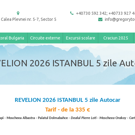
+40730 592 342; +40733 927 4
 Calea Plevnei nr. 5-7, Sector 5
info@gregoryto
toral Bulgaria
Circuite externe
Excursii scolare
Craciun 2025
ELION 2026 ISTANBUL 5 zile Aut
REVELION 2026 ISTANBUL 5 zile Autocar
Tarif - de la 335
€
api - Moscheea Albastra - Palatul Dolmabahce -
Dealul Pierre Loti
-
Moscheea
Orakoy
-
Car