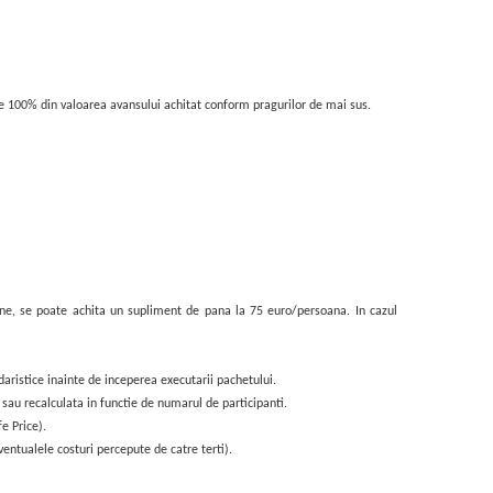
de 100% din valoarea avansului achitat conform pragurilor de mai sus.
oane, se poate achita un supliment de pana la 75 euro/persoana.
In cazul
daristice inainte de inceperea executarii pachetului.
sau recalculata in functie de numarul de participanti.
e Price).
entualele costuri percepute de catre terti).