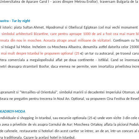
(Universitatea de Aparare Carol I - acces dinspre Metrou Eroilor), traversam Bulgaria de la
bastra -
Tur by night
rul istoric: piata Sultan Ahmet, Hipodromul si Obeliscul Egiptean (cel mai vechi monument
., simbolul arhitecturii Bizantine, care pentru aproape 1000 de ani a fost cea mai mare b
rmata din nou in moschee. Aceasta atrage anual milioane de vizitatori.
Continuam cu Top
 si toiagul lui Moise. Incheiem cu
Moscheea Albastra, denumita astfel datorita celor 21000 d
e mai mult despre Istanbul le propunem
optional (25
€)
un tur cu autocarul, pe traseul caru
era comerciala a megalopolisului aflat pe doua continente - Istiklal. Cand se insereaza
etri deasupra stramtorii Bosfor, daca vremea ne permite, vom imortaliza privelistea incredi
pranumit si “Versailles-ul Orientului”, simbolul maririi si decadentei Imperiului Otoman, ul
r. Seara ne pregatim pentru trecerea in Noul An. Optional, va propunem Cina Festiva de Revelio
 KADIKOY-MODA
ndividuale si shopping in Istanbul, sau excursie optionala
(25 €)
unde vom vizite 3 din cele 
om avea o priveliste de vis asupra Cornului de Aur; Moscheea Ortakoy, aflata la piciorul Podul
 cafenele, restaurante si hoteluri din acest cartier se intrec, an de an, intr-un concurs a
na traditionala.
Cazare la acelasi hotel in Istanbul
.