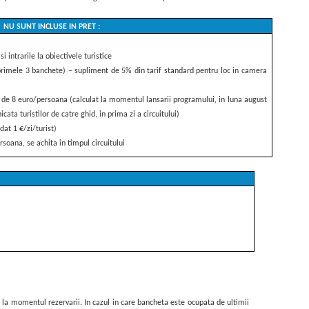
NU SUNT INCLUSE IN PRET :
si intrarile la obiectivele turistice
(primele 3 banchete) – supliment de 5% din tarif standard pentru loc in camera
a de 8 euro/persoana (calculat la momentul lansarii programului, in luna august
ata turistilor de catre ghid, in prima zi a circuitului)
dat 1 €/zi/turist)
rsoana, se achita in timpul circuitului
s la momentul rezervarii. In cazul in care bancheta este ocupata de ultimii