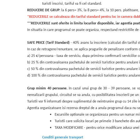
turisti inscrisi, tariful va fi cel standard.
REDUCERE DE GRUP
: la 6 pers= 3%, la 8 pers= 4%, la 10 pers. platitoar
*REDUCERILE se calculeaza din tariful standard pentru loc in camera dub
**REDUCERILE sunt oferite in limita locurilor disponibile, iar agentia poa
In situatia in care programul se poate organiza, respectand restrictiile de
SAFE PRICE (Tarif Standard)
- 40% avans la inscriere (calculat din tariful s
In caz de retragere/renuntare, se aplica pragurile de penalizare conform c
a) 25 €/persoana - taxa de serviciu, dupa primirea confirmarii serviciilor 
b) 25 % din contravaloarea pachetului de servicii turistice pentru anulare i
c) 50 % din contravaloarea pachetului de servicii turistice pentru anulare i
d) 100 % din contravaloarea pachetului de servicii turistice pentru anulare 
Grup minim 40 persoane.
In cazul unui grup de 30 - 39 persoane, se 
nerealizarii grupului, circuitul se va anula, cu posibilitatea inscrierii pe u
Turistii vor fi informati despre suplimentul de neintrunire grup cu 14 zile i
Agentia organizatoare isi rezerva dreptul de a anula programul daca nu se v
Excursiile optionale se organizeaza pentru un numar mini
Turistii care solicita locuri pe primele 3 banchete din a
TAXA MODIFICARE - pentru orice modificare adusa unei re
Conditii generale transport