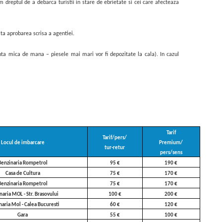
 dreptul de a debarca turistii in stare de ebrietate si cei care afecteaza
ta aprobarea scrisa a agentiei.
ta mica de mana – piesele mai mari vor fi depozitate la cala). In cazul
Tarif
Tarif/pers/
Locul de imbarcare
Premium/
tur-retur
pers/sens
Benzinaria Rompetrol
95 €
190 €
Casa de Cultura
75 €
170 €
Benzinaria Rompetrol
75 €
170 €
naria MOL - Str. Brasovului
100 €
200 €
naria Mol - Calea Bucuresti
60 €
120 €
Gara
55 €
100 €