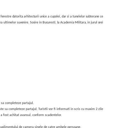
restre datorita arhitecturii unice a cupolei, dar si a tunelelor subterane ce
 ultimelor suvenire. Sosire in Bucuresti, la
Academia Militara,
in jurul orei
e sa completeze partajul.
te sa completeze partajul. Turistii vor fi informati in scris cu maxim 2 zile
 a fost achitat avansul, conform scadentelor.
ii suplimentului de camera single de catre ambele persoane.