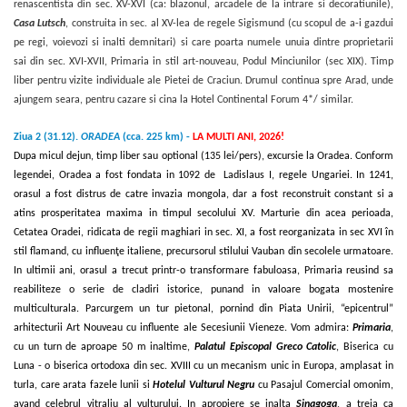
renascentista din sec. XV-XVI (ca: blazonul, arcadele de la intrare si decoratiunile),
Casa Lutsch
, construita in sec. al XV-lea de regele Sigismund (cu scopul de a-i gazdui
pe regi, voievozi si inalti demnitari) si care poarta numele unuia dintre proprietarii
sai din sec. XVI-XVII, Primaria in stil art-nouveau, Podul Minciunilor (sec XIX). Timp
liber pentru vizite individuale ale Pietei de Craciun. Drumul continua spre Arad, unde
ajungem seara, pentru cazare si cina la Hotel Continental Forum 4*/ similar.
Ziua 2 (31.12).
ORADEA
(cca. 225 km)
-
LA MULTI ANI, 2026!
Dupa micul dejun, t
imp
liber
sau
optional
(
135 lei/pers),
excursie la Oradea. Conform
legendei, Oradea a fost fondata in 1092 de Ladislaus I, regele Ungariei. In 1241,
orasul a fost distrus de catre invazia mongola, dar a fost reconstruit constant si a
atins prosperitatea maxima in timpul secolului XV. Marturie din acea perioada,
Cetatea Oradei, ridicata de regii maghiari in sec. XI, a fost reorganizata in sec XVI în
stil flamand, cu influenţe italiene, precursorul stilului Vauban din secolele urmatoare.
In ultimii ani, orasul a trecut printr-o transformare fabuloasa, Primaria reusind sa
reabiliteze o serie de cladiri istorice, punand in valoare bogata mostenire
multiculturala. Parcurgem un tur pietonal, pornind din Piata Unirii, “epicentrul”
arhitecturii Art Nouveau cu influente ale Secesiunii Vieneze. Vom admira:
Primaria
,
cu un turn de aproape 50 m inaltime,
Palatul Episcopal Greco Catolic
, Biserica cu
Luna - o biserica ortodoxa din sec. XVIII cu un mecanism unic in Europa, amplasat in
turla, care arata fazele lunii si
Hotelul Vulturul Negru
cu Pasajul Comercial omonim,
avand celebrul vitraliu al vulturului. In apropiere se inalta
Sinagoga
, a treia ca