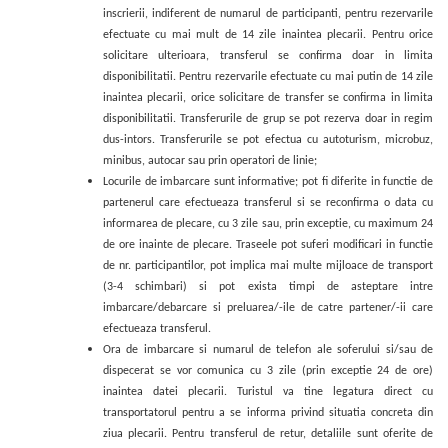
inscrierii, indiferent de numarul de participanti, pentru rezervarile
efectuate cu mai mult de 1
4 zile inaintea plecarii. Pentru orice
solicitare ulterioara, transferul se confirma doar in limita
disponibilitatii. Pentru rezervarile efectuate cu mai putin de 14 zile
inaintea plecarii, orice solicitare de transfer se confirma in limita
disponibilitatii. Transferurile de grup se pot rezerva doar in regim
dus-intors. Transferurile se pot efectua cu autoturism, microbuz,
minibus, autocar sau prin operatori de linie;
Locurile de imbarcare sunt informative; pot fi diferite in functie de
partenerul care efectueaza transferul si se reconfirma o data cu
informarea de plecare, cu 3 zile sau, prin except
ie, cu
maximum 24
de ore inainte de plecare. Traseele pot suferi modificari in functie
de nr. participantilor, pot implica mai multe mijloace de transport
(3-4 schimbari) si pot exista timpi de asteptare intre
imbarcare/debarcare si preluarea/-ile de catre partener/-ii care
efectueaza transferul.
Ora de imbarcare si numarul de telefon ale soferului si/sau de
dispecerat se vor comunica cu 3 zile (prin exceptie 24 de ore)
inaintea datei plecarii. Turistul va tine legatura direct cu
transportatorul pentru a se informa privind situatia concreta din
ziua plecarii. Pentru transferul de retur, detaliile sunt oferite de