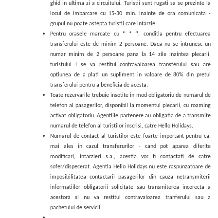
ghid in ultima zi a circuitului. Turistii sunt rugati sa se prezinte la
locul de imbarcare cu 15-30 min. inainte de ora comunicata -
grupul nu poate astepta turistii care intarzie.
Pentru orasele marcate cu
‘’ * ‘’
, conditia pentru efectuarea
transferului este de minim 2 persoane. Daca nu se intrunesc un
numar minim de 2 persoane pana la 14 zile inaintea plecarii,
turistului i se va restitui contravaloarea transferului sau are
optiunea de a plati un supliment in valoare de 80% din pretul
transferului pentru a beneficia de acesta.
Toate rezervarile trebuie insotite in mod obligatoriu de numarul de
telefon al pasagerilor, disponibil la momentul plecarii, cu roaming
activat obligatoriu. Agentiile partenere au obligatia de a transmite
numarul de telefon al turistilor inscrisi, catre Hello Holidays.
Numarul de contact al turistilor este foarte important pentru ca,
mai ales in cazul transferurilor - cand pot aparea diferite
modificari, intarzieri s.a., acestia vor fi contactati de catre
sofer/dispecerat. Agentia Hello Holidays nu este raspunzatoare de
imposibilitatea contactarii pasagerilor din cauza netransmiterii
informatiilor obligatorii solicitate sau transmiterea incorecta a
acestora si nu va restitui contravaloarea tranferului sau a
pachetului de servicii.