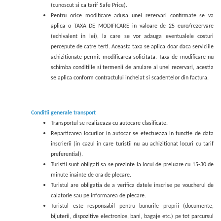
(cunoscut si ca tarif Safe Price).
Pentru orice modificare adusa unei rezervari confirmate se va
aplica o TAXA DE MODIFICARE in valoare de 25 euro/rezervare
(echivalent in lei), la care se vor adauga eventualele costuri
percepute de catre terti. Aceasta taxa se aplica doar daca serviciile
achizitionate permit modificarea solicitata. Taxa de modificare nu
schimba conditiile si termenii de anulare ai unei rezervari, acestia
se aplica conform contractului incheiat si scadentelor din factura.
Conditii generale transport
Transportul se realizeaza cu autocare clasificate.
Repartizarea locurilor in autocar se efectueaza in functie de data
inscrierii (in cazul in care turistii nu au achizitionat locuri cu tarif
preferential).
Turistii sunt obligati sa se prezinte la locul de preluare cu 15-30 de
minute inainte de ora de plecare.
Turistul are obligatia de a verifica datele inscrise pe voucherul de
calatorie sau pe informarea de plecare.
Turistul este responsabil pentru bunurile proprii (documente,
bijuterii, dispozitive electronice, bani, bagaje etc.) pe tot parcursul