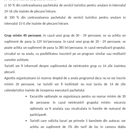
c) 50 % din contravaloarea pachetului de servicii turistice pentru anulare in intervalul
29-16 zile inainte de plecare/intrare.
d) 100 % din contravaloarea pachetului de servicii turistice pentru anulare in
intervalul 15-0 zile inainte de plecare/intrare.
Grup minim 40 persoane.
In cazul unui grup de 30 - 39 persoane, se va achita un
supliment de pana la 129 lei/persoana. In cazul unui grup de 20 - 29 persoane, se
poate achita un supliment de pana la 385 lei/persoana.
In cazul nerealizarii grupului,
circuitul se va anula, cu posibilitatea inscrierii pe un program similar sau restituirii
sumelor achitate.
Turistii vor fi informati despre suplimentul de neintrunire grup cu 14 zile inaintea
plecarii.
Agentia organizatoare isi rezerva dreptul de a anula programul daca nu se vor inscrie
minim 20 persoane, iar turistii vor fi instiintati nu mai tarziu de 14 de zile
calendaristice inainte de inceperea executarii pachetului.
Excursiile optionale se organizeaza pentru un numar minim de 30
de persoane. In cazul neintrunirii grupului minim, excursia
optionala va fi anulata sau recalculata in functie de numarul de
participanti.
Turistii care solicita locuri pe primele 3 banchete din autocar, vor
achita un supliment de 5% din tarif de loc in camera dubla