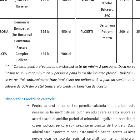
AILA
(Calarasi) -
275 lei
700
lei
CAMPINA
225 lei
40
Nicolae
Bariera)
Balcescu
39C
Benzinaria
Benzinaria
Rompetrol
BOZIA
325 lei
450
lei
PLOIESTI
Petrom
200 lei
35
(Sos.Bucuresti-
Metro
Constanta)
Parcare
LCEA
Complex
425 lei
900
lei
Pelican
‘’ * ‘’
C
onditia pentru efectuarea transferului este de minim 2 persoane. Daca nu se
intrunesc un numar minim de 2 persoane pana la 14 zile inaintea plecarii, turistului i
se va restitui contravaloarea transferului sau are optiunea de a plati un supliment in
valoare de 80% din pretul transferului pentru a beneficia de acesta
.
Observatii / Conditii de calatorie:
Pentru ca unui minor sa i se permita calatoria in afara tarii este
necesar sa fie insotit de cel putin un adult care sa aiba asupra sa
acordul scris al ambilor parinti ai minorului, legalizat la notariat, si
cazier judiciar, pe care sa-l prezinte in punctul de
frontiera. Daca
adultul care insoteste minorul este unul din parinti, acesta va avea
nevoie doar de acordul scris al celuilalt parinte al minorului,