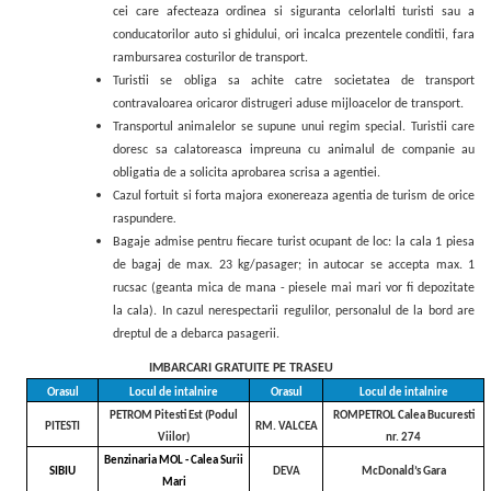
cei care afecteaza ordinea si siguranta celorlalti turisti sau a
conducatorilor auto si ghidului, ori incalca prezentele conditii, fara
rambursarea costurilor de transport.
Turistii se obliga sa achite catre societatea de transport
contravaloarea oricaror distrugeri aduse mijloacelor de transport.
Transportul animalelor se supune unui regim special. Turistii care
doresc sa calatoreasca impreuna cu animalul de companie au
obligatia de a solicita aprobarea scrisa a agentiei.
Cazul fortuit si forta majora exonereaza agentia de turism de orice
raspundere
.
Bagaje admise pentru fiecare turist ocupant de loc: la cala 1 piesa
de bagaj de max. 23 kg/pasager; in autocar se accepta max. 1
rucsac (geanta mica de mana - piesele mai mari vor fi depozitate
la cala). In cazul nerespectarii regulilor, personalul de la bord are
dreptul de a debarca pasagerii.
IMBARCARI GRATUITE PE TRASEU
Orasul
Locul de intalnire
Orasul
Locul de intalnire
PETROM Pitesti Est (Podul
ROMPETROL Calea Bucuresti
PITESTI
RM. VALCEA
Viilor)
nr. 274
Benzinaria MOL - Calea Surii
SIBIU
DEVA
McDonald’s Gara
Mari