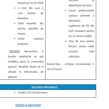
intrarile la
brunch pe 01.01.2026
obiectivele turistice
3 cine, din care 1
Locuri preferentiale
cina festiva de
autocar (primele 3
Revelion
banchete) –
Ghid insotitor din
supliment de 5% din
partea agentiei pe
tarif standard pentru
traseu
loc in camera dubla
Vizite conform
Taxa de oras pentru
program.
fiecare cazare unde
*
ATENTIE
! Denumirea si
aceasta este
locatia hotelurilor se pot
solicitata
modifica pana in momentul
Bacsis/tips - echipaj (recomandat 5
plecarii. Detaliile finale vor fi
lei/zi/turist)
afisate in informarea de
plecare!
EXCURSII OPTIONALE :
Oradea 135
lei/persoana
OFERTE & REDUCERI
: