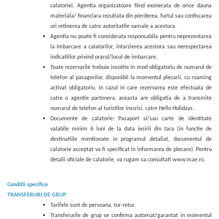
calatoriei, Agentia organizatoare fiind exonerata de orice dauna
materiala/ financiara rezultata din pierderea, furtul sau confiscarea
ori retinerea de catre autoritatile vamale a acestora.
Agentia nu poate fi considerata responsabila pentru neprezentarea
la imbarcare a calatorilor, intarzierea acestora sau nerespectarea
indicatiilor privind orarul/locul de imbarcare.
Toate rezervarile trebuie insotite in mod obligatoriu de numarul de
telefon al pasagerilor, disponibil la momentul plecarii, cu roaming
activat obligatoriu. In cazul in care rezervarea este efectuata de
catre o agentie partenera, aceasta are obligatia de a transmite
numarul de telefon al turistilor inscrisi, catre Hello Holidays.
Documente de calatorie: Pasaport si/sau carte de identitate
valabile minim 6 luni de la data iesirii din tara (in functie de
destinatiile mentionate in programul detaliat, documentul de
calatorie acceptat va fi specificat in informarea de plecare). Pentru
detalii oficiale de calatorie, va rugam sa consultati www.mae.ro.
Conditii specifice
TRANSFERURI DE GRUP
Tarifele sunt de persoana, tur-retur.
Transferurile de grup se confirma automat/garantat in momentul