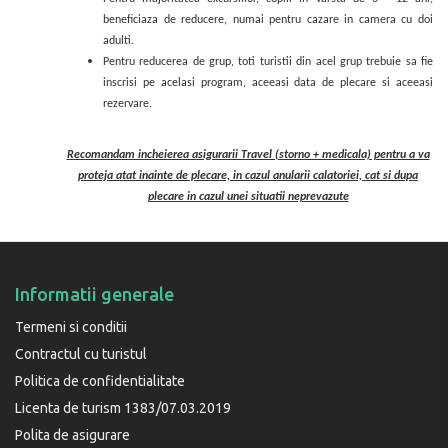
beneficiaza de reducere, numai pentru cazare in camera cu doi
adulti.
Pentru reducerea de grup, toti turistii din acel grup trebuie sa fie
inscrisi pe acelasi program, aceeasi data de plecare si aceeasi
rezervare.
Recomandam incheierea asigurarii Travel (storno + medicala) pentru a va
proteja atat inainte de plecare, in cazul anularii calatoriei, cat si dupa
plecare in cazul unei situatii neprevazute
Informatii generale
Termeni si conditii
Contractul cu turistul
Politica de confidentialitate
Licenta de turism 1383/07.03.2019
Polita de asigurare