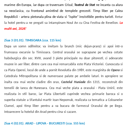
marime din Europa, iar dupa ce traversam Crisul,
Teatrul de Stat
ne incanta cu alura
sa neoclasica, cu frontonul amintind de templele grecesti. Timp liber pe Calea
Republicii - artera pietonala plina de viata si “ispite” irezistibile pentru turisti.
Retur
la hotel pentru a ne pregati sa intampinam Noul An cu Cina Festiva de Revelion.
La
multi ani, 2026!
Ziua 3 (01.01). TIMISOARA (
cca. 115 km)
Dupa un somn odihnitor, va invitam la brunch (mic dejun-pranz) si apoi intr-o
frumoasa excursie la Timisoara. Centrul orasului se suprapune pe vechea cetate
habsburgica din sec. XVIII, avand 3 piete principale nu doar pitoresti, ci adevarate
muzee in aer liber, dintre care cea mai remarcabila este Piata Victoriei. Cunoscuta si
ca Piata Operei, locul de unde a pornit Revolutia din 1989, este marginita de
Opera
si
Catedrala Mitropolitana si de numeroase palate pe ambele laturi. In apropiere se
inalta cea mai veche cladire din oras,
Castelul Huniade
din 1315, reconstruit din
temelii de Iancu de Huneoara. Cea mai veche piata a orasului - Piata Unirii, este
realizata in stil baroc, iar Piata Libertatii cuprinde vechea primarie baroca si o
superba statuie a Sfantului martir Ioan Nepomuk, realizata ca tematica a Coloanelor
Ciumei, apoi timp liber pentru a va bucura de farmecul Orasului de pe Bega.
Intoarecere la hotelul din Arad pentru cina si cazare.
Ziua 4 (02.01). ARAD - LIPOVA - BUCURESTI (cca. 555 km)