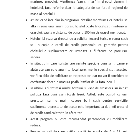
marimea grupului. Mentiunea ”sau similar” in dreptul denumirii
hotelului, face referire doar la categoria de confort si regimul de
masa al hotelului.
Atunci cand intalnim in programul detaliat mentiunea ca hotelul se
alfa in zona unui anumit oras, hotelul poate fi localizat in interiorul
orasului, sau la o distanta de pana la 100 km de orasul mentionat.
Hotelul isi rezerva dreptul de a solicita fiecarui turist o suma cash
sau o copie a cartii de credit personale, ca garantie pentru
cheltuielile suplimentare ce urmeaza a fi facute pe parcursul
sederii.
In situatia in care turistul are cerinte speciale cum ar fi: camere
alaturate sau cu o anumita localizare, meniu special s.a., acestea
vor fi cu titlul de solicitare catre prestatori dar nu vor fi considerate
confirmate decat in masura posibilitatilor de la fata locului.
In ultimii ani tot mai multe hoteluri si vase de croaziera au initiat
politica fara bani cash (cash free). Astfel, este posibil ca unii
prestatori sa nu mai incaseze bani cash pentru serviciile
suplimentare prestate, de aceea este important sa detineti un card
de credit cand calatoriti in afara tarii.
Acest program nu este recomandat persoanelor cu mobilitate
redusa.
Pentru majoritatea excursiilor, copiii in varsta de 6 - 12 ani,