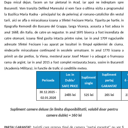
Dupa micul dejun, facem un tur pietonal in Arad, iar apoi ne indreptam spre
Bucuresti. Vom tranzita Defileul Muresului si vom face o ultima vizita a programului
la Bazilica Maria Radna - principalul loc de pelerinaj al romano-catolicilor din vestul
tarii, aici se afla o miraculoasa icoana a Sfintei Fecioare Maria. Tiparita pe hartie, in
tipografia Remondi din Bassano del Grappa, langa Vicenza, aceasta a fost adusa in
anul 1668, din Italia, de catre un negustor. In anul 1695 biserca a fost incendiata de
catre otomani, icoana fiind gasita intacta printre ruine, iar in anul 1709 rugaciunile
adresate Sfintei Fecioare i-au aparat pe locuitori in timpul epidemiei de ciuma,
vindecarile miraculoase continuand in secolele urmatoare. In anul 1770 icoana a
primit un dar pretios, la Viena, mesterul aurar Josef Moser i-a adaugat o frumoasa
rama de argint, iar in anul 2015 a fost complet restaurata.Seara, sosire in Bucuresti
(Academia Militara), in functie de trafic si conditiile meteo.
Loc in
Supliment
Supliment
Perioada
Dubla/
partaj
6 
single
SAFE PRICE
GARANTAT
30.12.2025 -
2485 lei
525 lei
265 lei
2
02.01.2026
Supliment camere deluxe (in limita disponibilitatii, valabil doar pentru
camere duble) = 360 lei
PARTAJ GARANTAT
: turistii care rezerva tipul de camera “partaj garantat” nu vor fi