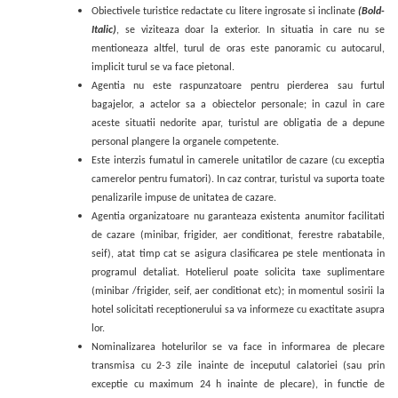
Obiectivele turistice redactate cu litere ingrosate si inclinate
(Bold-
Italic)
, se viziteaza doar la exterior. In situatia in care nu se
mentioneaza altfel, turul de oras este panoramic cu autocarul,
implicit turul se va face pietonal.
Agentia nu este raspunzatoare pentru pierderea sau furtul
bagajelor, a actelor sa a obiectelor personale; in cazul in care
aceste situatii nedorite apar, turistul are obligatia de a depune
personal plangere la organele competente.
Este interzis fumatul in camerele unitatilor de cazare (cu exceptia
camerelor pentru fumatori). In caz contrar, turistul va suporta toate
penalizarile impuse de unitatea de cazare.
Agentia organizatoare nu garanteaza existenta anumitor facilitati
de cazare (minibar, frigider, aer conditionat, ferestre rabatabile,
seif), atat timp cat se asigura clasificarea pe stele mentionata in
programul detaliat. Hotelierul poate solicita taxe suplimentare
(minibar /frigider, seif, aer conditionat etc); in momentul sosirii la
hotel solicitati receptionerului sa va informeze cu exactitate asupra
lor.
Nominalizarea hotelurilor se va face in informarea de plecare
transmisa cu 2-3 zile inainte de inceputul calatoriei (
sau prin
exceptie cu maximum 24 h inainte de plecare)
, in functie de