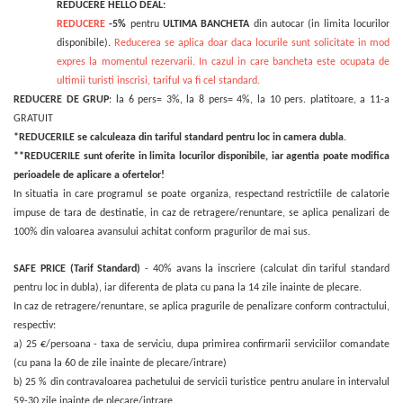
REDUCERE HELLO DEAL:
REDUCERE
-5%
pentru
ULTIMA
BANCHETA
din autocar (in limita locurilor
disponibile).
Reducerea se aplica doar daca locurile sunt solicitate in mod
expres la momentul rezervarii. In cazul in care bancheta este ocupata de
ultimii turisti inscrisi, tariful va fi cel standard.
REDUCERE DE GRUP
: la 6 pers= 3%, la 8 pers= 4%, la 10 pers. platitoare, a 11-a
GRATUIT
*REDUCERILE se calculeaza din tariful standard pentru loc in camera dubla
.
**REDUCERILE sunt oferite in limita locurilor disponibile, iar agentia poate modifica
perioadele de aplicare a ofertelor!
In situatia in care programul se poate organiza, respectand restrictiile de calatorie
impuse de tara de destinatie, in caz de retragere/renuntare,
se aplica penalizari de
100% din valoarea avansului achitat conform pragurilor de mai sus.
SAFE PRICE (Tarif Standard)
- 40% avans la inscriere (calculat din tariful standard
pentru loc in dubla), iar diferenta de plata cu pana la 14 zile inainte de plecare.
In caz de retragere/renuntare, se aplica pragurile de penalizare conform contractului,
respectiv:
a) 25 €/persoana - taxa de serviciu, dupa primirea confirmarii serviciilor comandate
(cu pana la 60 de zile inainte de plecare/intrare)
b) 25 % din contravaloarea pachetului de servicii turistice pentru anulare in intervalul
59-30 zile inainte de plecare/intrare.