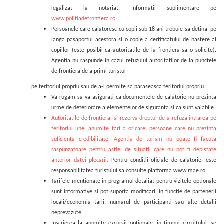
legalizat la notariat.
Informatii suplimentare pe
www.politiadefrontiera.ro
.
Persoanele care calatoresc cu copii sub 18 ani trebuie sa detina, pe
langa pasaportul acestora si o copie a certificatului de nastere al
copiilor (este posibil ca autoritatile de la frontiera sa o solicite).
Agentia nu raspunde in cazul refuzului autoritatilor de la punctele
de frontiera de a primi turistul
pe teritoriul propriu sau de a-i permite sa paraseasca teritoriul propriu.
Va rugam sa va asigurati ca documentele de calatorie nu prezinta
urme de deteriorare a elementelor de siguranta si ca sunt valabile.
Autoritatile de frontiera isi rezerva dreptul de a refuza intrarea pe
teritoriul unei anumite tari a oricarei persoane care nu prezinta
suficienta credibilitate. Agentia de turism nu poate fi facuta
raspunzatoare pentru astfel de situatii care nu pot fi depistate
anterior datei plecarii.
Pentru conditii oficiale de calatorie, este
responsabilitatea turistului sa consulte platforma www.mae.ro.
Tarifele mentionate in programul detaliat pentru vizitele optionale
sunt informative si pot suporta modificari, in functie de partenerii
locali/economia tarii, numarul de participanti sau alte detalii
neprevazute.
Inscrierea la anumite excursii optionale, in timpul circuitului, se