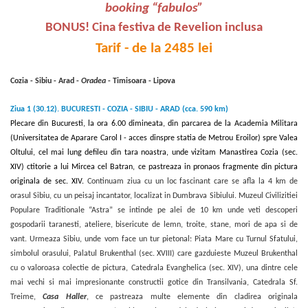
booking “fabulos”
BONUS! Cina festiva de Revelion inclusa
Tarif - de la 2485
lei
Cozia - Sibiu - Arad -
Oradea
- Timisoara - Lipova
Ziua 1 (30.12). BUCURESTI - COZIA - SIBIU - ARAD (cca. 590 km)
Plecare din Bucuresti, la ora 6.00 dimineata, din parcarea de la Academia Militara
(Universitatea de Aparare Carol I - acces dinspre statia de Metrou Eroilor) spre Valea
Oltului, cel mai lung defileu din tara noastra, unde vizitam Manastirea Cozia (sec.
XIV) ctitorie a lui Mircea cel Batran, ce pastreaza in pronaos fragmente din pictura
originala de sec. XIV.
Continuam ziua cu un loc fascinant care se afla la 4 km de
orasul Sibiu, cu un peisaj incantator, localizat in Dumbrava Sibiului. Muzeul Civilizitiei
Populare Traditionale “Astra” se intinde pe alei de 10 km unde veti descoperi
gospodarii taranesti, ateliere, bisericute de lemn, troite, stane, mori de apa si de
vant. Urmeaza Sibiu, unde vom face un tur pietonal: Piata Mare cu Turnul Sfatului,
simbolul orasului, Palatul Brukenthal (sec. XVIII) care gazduieste Muzeul Brukenthal
cu o valoroasa colectie de pictura, Catedrala Evanghelica (sec. XIV), una dintre cele
mai vechi si mai impresionante constructii gotice din Transilvania, Catedrala Sf.
Treime,
Casa Haller
, ce pastreaza multe elemente din cladirea originala