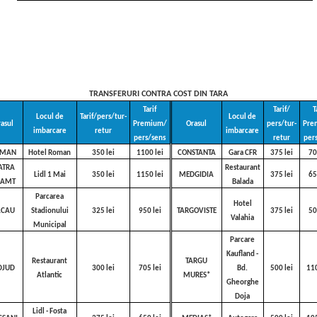
TRANSFERURI CONTRA COST DIN TARA
Tarif
Tarif/
T
Locul de
Tarif/pers/tur-
Locul de
rasul
Premium/
Orasul
pers/tur-
Pre
imbarcare
retur
imbarcare
pers/sens
retur
per
OMAN
Hotel Roman
350 lei
1100 lei
CONSTANTA
Gara CFR
375 lei
70
ATRA
Restaurant
Lidl 1 Mai
350 lei
1150 lei
MEDGIDIA
375 lei
65
EAMT
Balada
Parcarea
Hotel
ACAU
Stadionului
325 lei
950 lei
TARGOVISTE
375 lei
5
Valahia
Municipal
Parcare
Kaufland -
Restaurant
TARGU
DJUD
300 lei
705 lei
Bd.
500 lei
11
Atlantic
MURES*
Gheorghe
Doja
Lidl - Fosta