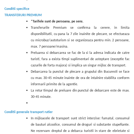
Conditii specifice
TRANSFERURI PREMIUM
*Tarifele sunt de persoana, pe sens.
Transferurile Premium se confirma la cerere, in limita
disponibilitatii, cu pana la 7 zile inainite de plecare, se efectueaza
cu microbuz/autoturism si se organizeaza pentru min. 2 persoane,
max. 7 persoane/masina.
Preluarea si debarcarea se fac de la si la adresa indicata de catre
turisti, fara a exista timpi suplimentari de asteptare (exceptie fac
cazurile de forta majora) si implica un singur mijloc de transport.
Debarcarea la punctul de plecare a grupului din Bucuresti se face
cu max. 30-45 minute inainte de ora de intalnire stabilita conform
informarii primite de la agentie.
La retur timpul de preluare din punctul de debarcare este de max.
30-45 minute.
Conditii generale transport rutier
In mijloacele de transport sunt strict interzise: fumatul, consumul
de bauturi alcoolice, consumul de droguri si substante stupefiante.
Ne rezervam dreptul de a debarca turistii in stare de ebrietate si