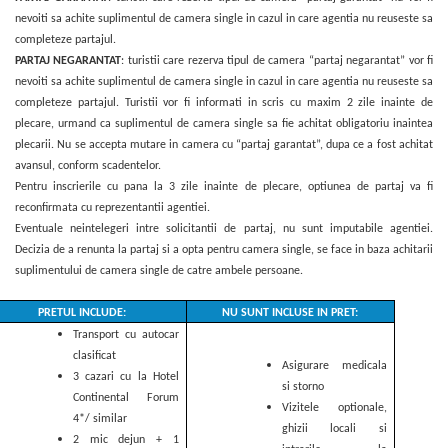
nevoiti sa achite suplimentul de camera single in cazul in care agentia nu reuseste sa
completeze partajul.
PARTAJ NEGARANTAT
: turistii care rezerva tipul de camera “partaj negarantat” vor fi
nevoiti sa achite suplimentul de camera single in cazul in care agentia nu reuseste sa
completeze partajul. Turistii vor fi informati in scris cu maxim 2 zile inainte de
plecare, urmand ca suplimentul de camera single sa fie achitat obligatoriu inaintea
plecarii. Nu se accepta mutare in camera cu “partaj garantat”, dupa ce a fost achitat
avansul, conform scadentelor.
Pentru inscrierile cu pana la 3 zile inainte de plecare, optiunea de partaj va fi
reconfirmata cu reprezentantii agentiei.
Eventuale neintelegeri intre solicitantii de partaj, nu sunt imputabile agentiei.
Decizia de a renunta la partaj si a opta pentru camera single, se face in baza achitarii
suplimentului de camera single de catre ambele persoane.
PRETUL INCLUDE:
NU SUNT INCLUSE IN PRET:
Transport cu autocar
clasificat
Asigurare medicala
3 cazari cu la Hotel
si storno
Continental Forum
Vizitele optionale,
4*/ similar
ghizii locali si
2 mic dejun + 1