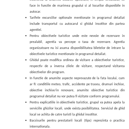
face in functie de marimea grupului si al locurilor disponibile in
autocar.
Tarifele excursiilor optionale mentionate in programul detaliat
include transportul cu autocarul si ghidul insotitor din partea
agentiei.
Pentru obiectivele turistice unde este nevoie de rezervare in
prealabil, agentia va percepe o taxa de rezervare. Agentia
organizatoare nu isi asuma disponibilitatea biletelor de intrare la
obiectivele turistice mentionate in programul detaliat.
Ghidul poate modifica ordinea de vizitare a obiectivelor turistice,
respectiv de a inversa zilele de vizitare, respectand vizitarea
obiectivelor din program.
In functie de anumite aspecte neprevazute de la fata locului, cum
ar fi: conditiile meteo, trafic, accidente pe traseu, drumuri inchise,
obiective inchise/in renovare, anumite obiective turistice din
programul detaliat nu vor putea fi vizitate conform programului.
Pentru explicatiile in obiectivele turistice, grupul va putea apela la
serviciile ghizilor locali, unde exista posibilitatea. Serviciul de ghid
local se achita de catre turisti la ghidul insotitor.
Bacsisurile pentru prestatorii locali (tips) reprezinta o practica
internationala.