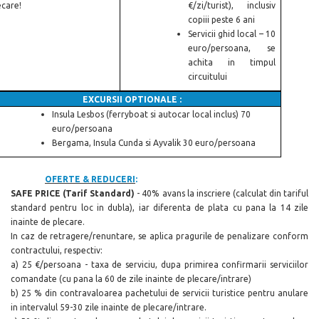
ecare!
€/zi/turist), inclusiv
copiii peste 6 ani
Servicii ghid local – 10
euro/persoana, se
achita in timpul
circuitului
EXCURSII OPTIONALE :
Insula Lesbos (ferryboat si autocar local inclus) 70
euro/persoana
Bergama, Insula Cunda si Ayvalik 30
euro/persoana
OFERTE & REDUCERI
:
SAFE PRICE (Tarif Standard)
- 40% avans la inscriere (calculat din tariful
standard pentru loc in dubla), iar diferenta de plata cu pana la 14 zile
inainte de plecare.
In caz de retragere/renuntare, se aplica pragurile de penalizare conform
contractului, respectiv:
a) 25 €/persoana - taxa de serviciu, dupa primirea confirmarii serviciilor
comandate (cu pana la 60 de zile inainte de plecare/intrare)
b) 25 % din contravaloarea pachetului de servicii turistice pentru anulare
in intervalul 59-30 zile inainte de plecare/intrare.