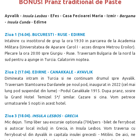
BONUS! Pranz traditional de Paste
Ayvalik -
Insula Lesbos
- Efes - Casa Fecioarei Maria - Izmir -
Bergama
-
Insula Cunda
- Edirne
Ziua 1 (16.04).
BUCURESTI - RUSE - EDIRNE
Intalnire cu insotitorul de grup la ora 19:30 in parcarea de la Academia
Militara (Universitatea de Aparare Carol I - acces dinspre Metrou Eroilor).
Plecare la ora 20:00 spre Giurgiu - Ruse. Traversam Bulgaria de la nord la
sud pentru a ajunge in Turcia. Calatorim noptea.
Ziua 2 (17.04).
EDIRNE - CANAKKALE - AYAVLIK
Dimineata intram in Turcia si ne continuam drumul spre Ayvalik.
Traversam Stamtoarea Dardanele pe noul pod, inaugurat in 2022 (cel mai
lung pod suspendat din lume) - Podul Canakkale 1915. Dupa pranz, sosire
la Grand Hotel Temizel 5*/ similar. Cazare si cina. Vom petrece
urmatoarele 5 nopti in acest hotel.
Ziua 3 (18.04).
INSULA LESBOS
-
GRECIA
Mic dejun. Timp liber sau excursie optionala (
70
€/pers - bilet de ferryboat
si autocar local inclus) in Grecia, in Insula Lesbos. Vom traversa cu
ferryboat-ul din Ayvalik in capitala insulei grecesti - Mitilini. De aici, ne