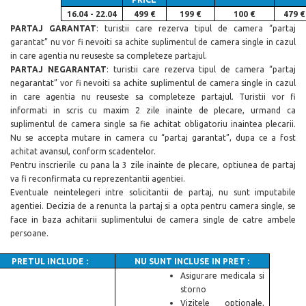
16.04 - 22.04
499 €
199 €
100 €
479 €
PARTAJ GARANTAT
: turistii care rezerva tipul de camera “partaj
garantat” nu vor fi nevoiti sa achite suplimentul de camera single in cazul
in care agentia nu reuseste sa completeze partajul.
PARTAJ NEGARANTAT
: turistii care rezerva tipul de camera “partaj
negarantat” vor fi nevoiti sa achite suplimentul de camera single in cazul
in care agentia nu reuseste sa completeze partajul. Turistii vor fi
informati in scris cu maxim 2 zile inainte de plecare, urmand ca
suplimentul de camera single sa fie achitat obligatoriu inaintea plecarii.
Nu se accepta mutare in camera cu “partaj garantat”, dupa ce a fost
achitat avansul, conform scadentelor.
Pentru inscrierile cu pana la 3 zile inainte de plecare, optiunea de partaj
va fi reconfirmata cu reprezentantii agentiei.
Eventuale neintelegeri intre solicitantii de partaj, nu sunt imputabile
agentiei. Decizia de a renunta la partaj si a opta pentru camera single, se
face in baza achitarii suplimentului de camera single de catre ambele
persoane.
PRETUL INCLUDE :
NU SUNT INCLUSE IN PRET :
Asigurare medicala si
storno
Vizitele optionale,