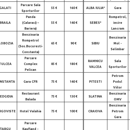
Parcare Sala
GALATI
55 €
160 €
ALBA IULIA*
Gara
Sporturilor
Panda
Rompetrol,
BRAILA
(Calarasi) –
55 €
140 €
SEBES*
iesire
Bariera)
Lancram
Benzinaria
Benzinaria
Rompetrol
LOBOZIA
65 €
90 €
SIBIU
Mol -
(Sos.Bucuresti-
Selimbar
Constanta)
Parcare
RAMNICU
Sala
TULCEA
Complex
85 €
180 €
VALCEA
Sporturilor
Pelican
Petrom
NSTANTA
Gara CFR
75 €
140 €
PITESTI
Podul
Viilor
Restaurant
Benzinaria
EDGIDIA
75 €
130 €
SLATINA
Balada
OMV
Benzinaria
RGOVISTE
Hotel Valahia
75 €
100 €
CRAIOVA
Petrom
Gara
Parcare
TARGU
Kaufland -