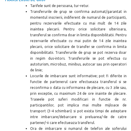
Tarifele sunt de persoana, tur-retur.
Transferurile de grup se confirma automat/garantat in
momentul inscrierii, indiferent de numarul de participanti,
pentru rezervarile efectuate cu mai mult de 1
4 zile
inaintea plecarii. Pentru orice solicitare ulterioara,
transferul se confirma doar in limita disponibilitatii. Pentru
rezervarile efectuate cu mai putin de 14 zile inaintea
plecarii, orice solicitare de transfer se confirma in limita
disponibilitatii. Transferurile de grup se pot rezerva doar
in regim dus-intors. Transferurile se pot efectua cu
autoturism, microbuz, minibus, autocar sau prin operatori
de linie;
Locurile de imbarcare sunt informative; pot fi diferite in
functie de partenerul care efectueaza transferul si se
reconfirma o data cu informarea de plecare, cu 3 zile sau,
prin except
ie, cu
maximum 24 de ore inainte de plecare.
Traseele pot suferi modificari in functie de nr.
participantilor, pot implica mai multe mijloace de
transport (3-4 schimbari) si pot exista timpi de asteptare
intre imbarcare/debarcare si preluarea/-ile de catre
partener/-ii care efectueaza transferul.
Ora de imbarcare si numarul de telefon ale soferului