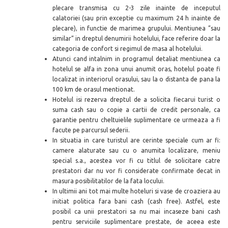
plecare transmisa cu 2-3 zile inainte de inceputul
calatoriei (
sau prin exceptie cu maximum 24 h inainte de
plecare)
, in functie de marimea grupului. Mentiunea ”sau
similar” in dreptul denumirii hotelului, face referire doar la
categoria de confort si regimul de masa al hotelului.
Atunci cand intalnim in programul detaliat mentiunea ca
hotelul se alfa in zona unui anumit oras, hotelul poate fi
localizat in interiorul orasului, sau la o distanta de pana la
100 km de orasul mentionat.
Hotelul isi rezerva dreptul de a solicita fiecarui turist o
suma cash sau o copie a cartii de credit personale, ca
garantie pentru cheltuielile suplimentare ce urmeaza a fi
facute pe parcursul sederii.
In situatia in care turistul are cerinte speciale cum ar fi:
camere alaturate sau cu o anumita localizare, meniu
special s.a., acestea vor fi cu titlul de solicitare catre
prestatori dar nu vor fi considerate confirmate decat in
masura posibilitatilor de la fata locului.
In ultimii ani tot mai multe hoteluri si vase de croaziera au
initiat politica fara bani cash (cash free). Astfel, este
posibil ca unii prestatori sa nu mai incaseze bani cash
pentru serviciile suplimentare prestate, de aceea este