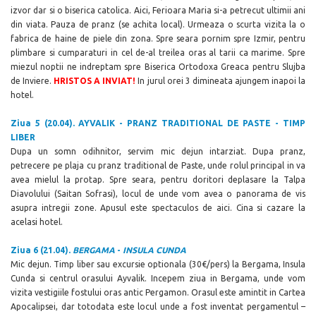
izvor dar si o biserica catolica. Aici, Ferioara Maria si-a petrecut ultimii ani
din viata. Pauza de pranz (se achita local). Urmeaza o scurta vizita la o
fabrica de haine de piele din zona. Spre seara pornim spre Izmir, pentru
plimbare si cumparaturi in cel de-al treilea oras al tarii ca marime. Spre
miezul noptii ne indreptam spre Biserica Ortodoxa Greaca pentru Slujba
de Inviere.
HRISTOS A INVIAT!
In jurul orei 3 dimineata ajungem inapoi la
hotel.
Ziua 5 (20.04). AYVALIK - PRANZ TRADITIONAL DE PASTE - TIMP
LIBER
Dupa un somn odihnitor, servim mic dejun intarziat. Dupa pranz,
petrecere pe plaja cu pranz traditional de Paste, unde rolul principal in va
avea mielul la protap. Spre seara, pentru doritori deplasare la Talpa
Diavolului (Saitan Sofrasi), locul de unde vom avea o panorama de vis
asupra intregii zone. Apusul este spectaculos de aici. Cina si cazare la
acelasi hotel.
Ziua 6 (21.04).
BERGAMA
-
INSULA CUNDA
Mic dejun. Timp liber sau excursie optionala (
30
€/pers) la Bergama, Insula
Cunda si centrul orasului Ayvalik. Incepem ziua in Bergama, unde vom
vizita vestigiile fostului oras antic Pergamon. Orasul este amintit in Cartea
Apocalipsei, dar totodata este locul unde a fost inventat pergamentul –