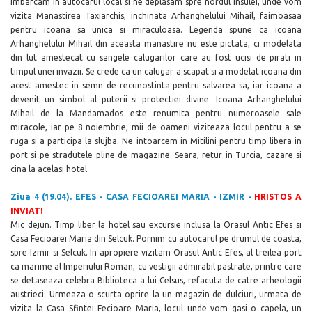
imbarcam in autocarul local si ne deplasam spre nordul insulei, unde vom
vizita Manastirea Taxiarchis, inchinata Arhanghelului Mihail, faimoasaa
pentru icoana sa unica si miraculoasa. Legenda spune ca icoana
Arhanghelului Mihail din aceasta manastire nu este pictata, ci modelata
din lut amestecat cu sangele calugarilor care au fost ucisi de pirati in
timpul unei invazii. Se crede ca un calugar a scapat si a modelat icoana din
acest amestec in semn de recunostinta pentru salvarea sa, iar icoana a
devenit un simbol al puterii si protectiei divine. Icoana Arhanghelului
Mihail de la Mandamados este renumita pentru numeroasele sale
miracole, iar pe 8 noiembrie, mii de oameni viziteaza locul pentru a se
ruga si a participa la slujba. Ne intoarcem in Mitilini pentru timp libera in
port si pe stradutele pline de magazine. Seara, retur in Turcia, cazare si
cina la acelasi hotel.
Ziua 4 (19.04). EFES - CASA FECIOAREI MARIA - IZMIR -
HRISTOS A
INVIAT!
Mic dejun. Timp liber la hotel sau excursie inclusa la Orasul Antic Efes si
Casa Fecioarei Maria din Selcuk.
Pornim cu autocarul pe drumul de coasta,
spre Izmir si Selcuk. In apropiere vizitam Orasul Antic Efes
, al treilea port
ca marime al Imperiului Roman, cu vestigii admirabil pastrate, printre care
se detaseaza celebra Biblioteca a lui Celsus, refacuta de catre arheologii
austrieci. Urmeaza o scurta oprire la un magazin de dulciuri, urmata de
vizita la Casa Sfintei Fecioare Maria, locul unde vom gasi o capela, un