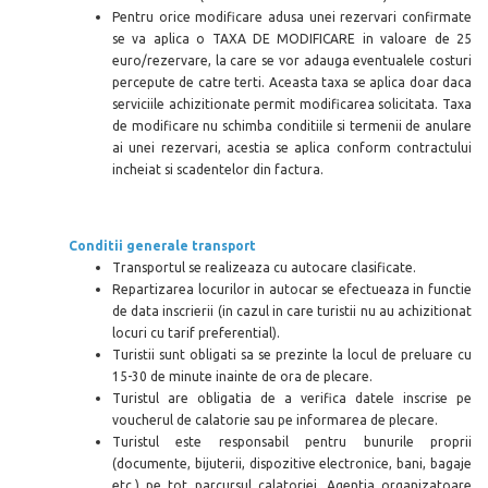
Pentru orice modificare adusa unei rezervari confirmate
se va aplica o TAXA DE MODIFICARE in valoare de 25
euro/rezervare, la care se vor adauga eventualele costuri
percepute de catre terti. Aceasta taxa se aplica doar daca
serviciile achizitionate permit modificarea solicitata. Taxa
de modificare nu schimba conditiile si termenii de anulare
ai unei rezervari, acestia se aplica conform contractului
incheiat si scadentelor din factura.
Conditii generale transport
Transportul se realizeaza cu autocare clasificate.
Repartizarea locurilor in autocar se efectueaza in functie
de data inscrierii (in cazul in care turistii nu au achizitionat
locuri cu tarif preferential).
Turistii sunt obligati sa se prezinte la locul de preluare cu
15-30 de minute inainte de ora de plecare.
Turistul are obligatia de a verifica datele inscrise pe
voucherul de calatorie sau pe informarea de plecare.
Turistul este responsabil pentru bunurile proprii
(documente, bijuterii, dispozitive electronice, bani, bagaje
etc.) pe tot parcursul calatoriei, Agentia organizatoare