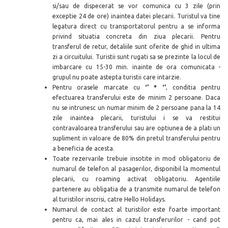
si/sau de dispecerat se vor comunica cu 3 zile (prin
exceptie 24 de ore) inaintea datei plecarii. Turistul va tine
legatura direct cu transportatorul pentru a se informa
privind situatia concreta din ziua plecarii. Pentru
transferul de retur, detaliile sunt oferite de ghid in ultima
zi a circuitului. Turistii sunt rugati sa se prezinte la locul de
imbarcare cu 15-30 min. inainte de ora comunicata -
grupul nu poate astepta turistii care intarzie.
Pentru orasele marcate cu
‘’ * ‘’
, conditia pentru
efectuarea transferului este de minim 2 persoane. Daca
nu se intrunesc un numar minim de 2 persoane pana la 14
zile inaintea plecarii, turistului i se va restitui
contravaloarea transferului sau are optiunea de a plati un
supliment in valoare de 80% din pretul transferului pentru
a beneficia de acesta.
Toate rezervarile trebuie insotite in mod obligatoriu de
numarul de telefon al pasagerilor, disponibil la momentul
plecarii, cu roaming activat obligatoriu. Agentiile
partenere au obligatia de a transmite numarul de telefon
al turistilor inscrisi, catre Hello Holidays.
Numarul de contact al turistilor este foarte important
pentru ca, mai ales in cazul transferurilor - cand pot