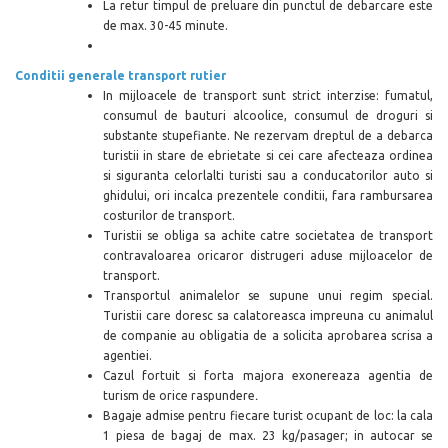
La retur timpul de preluare din punctul de debarcare este
de max. 30-45 minute.
Conditii generale transport rutier
In mijloacele de transport sunt strict interzise: fumatul,
consumul de bauturi alcoolice, consumul de droguri si
substante stupefiante. Ne rezervam dreptul de a debarca
turistii in stare de ebrietate si cei care afecteaza ordinea
si siguranta celorlalti turisti sau a conducatorilor auto si
ghidului, ori incalca prezentele conditii, fara rambursarea
costurilor de transport.
Turistii se obliga sa achite catre societatea de transport
contravaloarea oricaror distrugeri aduse mijloacelor de
transport.
Transportul animalelor se supune unui regim special.
Turistii care doresc sa calatoreasca impreuna cu animalul
de companie au obligatia de a solicita aprobarea scrisa a
agentiei.
Cazul fortuit si forta majora exonereaza agentia de
turism de orice raspundere
.
Bagaje admise pentru fiecare turist ocupant de loc: la cala
1 piesa de bagaj de max. 23 kg/pasager; in autocar se