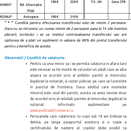
100 €
220 €
TG. JIU
Gara CFR
MURES*
Bd. Gheorghe
Doja
MEDIAS*
Autogara
100 €
210 €
‘’ * ‘’
C
onditia pentru efectuarea transferului este de minim 2 persoane.
Daca nu se intrunesc un numar minim de 2 persoane pana la 14 zile inaintea
plecarii, turistului i se va restitui contravaloarea transferului sau are
optiunea de a plati un supliment in valoare de 80% din pretul transferului
pentru a beneficia de acesta
.
Observatii / Conditii de calatorie:
Pentru ca unui minor sa i se permita calatoria in afara tarii
este necesar sa fie insotit de cel putin un adult care sa aiba
asupra sa acordul scris al ambilor parinti ai minorului,
legalizat la notariat, si cazier judiciar, pe care sa-l prezinte
in punctul de
frontiera. Daca adultul care insoteste
minorul este unul din parinti, acesta va avea nevoie doar
de acordul scris al celuilalt parinte al minorului, legalizat la
notariat.
Informatii suplimentare pe
www.politiadefrontiera.ro
.
Persoanele care calatoresc cu copii sub 18 ani trebuie sa
detina, pe langa pasaportul acestora si o copie a
certificatului de nastere al copiilor (este posibil ca