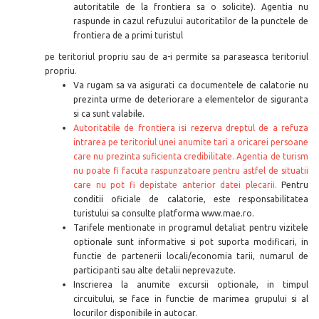
autoritatile de la frontiera sa o solicite). Agentia nu
raspunde in cazul refuzului autoritatilor de la punctele de
frontiera de a primi turistul
pe teritoriul propriu sau de a-i permite sa paraseasca teritoriul
propriu.
Va rugam sa va asigurati ca documentele de calatorie nu
prezinta urme de deteriorare a elementelor de siguranta
si ca sunt valabile.
Autoritatile de frontiera isi rezerva dreptul de a refuza
intrarea pe teritoriul unei anumite tari a oricarei persoane
care nu prezinta suficienta credibilitate. Agentia de turism
nu poate fi facuta raspunzatoare pentru astfel de situatii
care nu pot fi depistate anterior datei plecarii.
Pentru
conditii oficiale de calatorie, este responsabilitatea
turistului sa consulte platforma www.mae.ro.
Tarifele mentionate in programul detaliat pentru vizitele
optionale sunt informative si pot suporta modificari, in
functie de partenerii locali/economia tarii, numarul de
participanti sau alte detalii neprevazute.
Inscrierea la anumite excursii optionale, in timpul
circuitului, se face in functie de marimea grupului si al
locurilor disponibile in autocar.