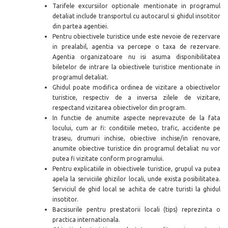
Tarifele excursiilor optionale mentionate in programul
detaliat include transportul cu autocarul si ghidul insotitor
din partea agentiei.
Pentru obiectivele turistice unde este nevoie de rezervare
in prealabil, agentia va percepe o taxa de rezervare.
Agentia organizatoare nu isi asuma disponibilitatea
biletelor de intrare la obiectivele turistice mentionate in
programul detaliat.
Ghidul poate modifica ordinea de vizitare a obiectivelor
turistice, respectiv de a inversa zilele de vizitare,
respectand vizitarea obiectivelor din program.
In functie de anumite aspecte neprevazute de la fata
locului, cum ar fi: conditiile meteo, trafic, accidente pe
traseu, drumuri inchise, obiective inchise/in renovare,
anumite obiective turistice din programul detaliat nu vor
putea fi vizitate conform programului.
Pentru explicatiile in obiectivele turistice, grupul va putea
apela la serviciile ghizilor locali, unde exista posibilitatea.
Serviciul de ghid local se achita de catre turisti la ghidul
insotitor.
Bacsisurile pentru prestatorii locali (tips) reprezinta o
practica internationala.