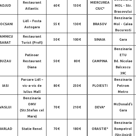
Restaurant
MIERCUREA
ADJUD
60 €
150 €
MOL - Str.
Atlantic
CIUC*
Brasovului
Benzinaria
Lidl – Fosta
FOCSANI
55 €
130 €
BRASOV
Mol - Calea
Autogara
Bucuresti
AMNICU
Restaurant
50 €
100 €
SINAIA
Gara
SARAT
Turist (Profi)
Benzinaria
Patinoar
ETU
BUZAU
Restaurant
50 €
80 €
CAMPINA
Bd. Nicolae
Diana
Balcescu
39C
Parcare Lidl –
Benzinaria
IASI
vis-a-vis de
80 €
250 €
PLOIESTI
Petrom
Iulius Mall
Metro
Benzinaria
OMV
McDonald’s
VASLUI
70 €
210 €
DEVA*
(Str.Stefan cel
Gara
Mare)
Benzinaria
BARLAD
Statie Renel
70 €
180 €
ORASTIE*
Rompetrol
(Str.Unirii)