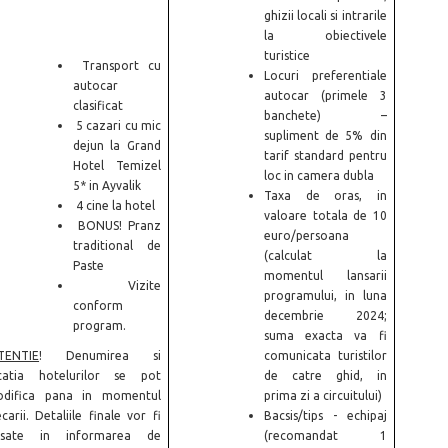
ghizii locali si intrarile
la obiectivele
turistice
Transport cu
Locuri preferentiale
autocar
autocar (primele 3
clasificat
banchete) –
5 cazari cu mic
supliment de 5% din
dejun la Grand
tarif standard pentru
Hotel Temizel
loc in camera dubla
5* in Ayvalik
Taxa de oras, in
4 cine la hotel
valoare totala de 10
BONUS! Pranz
euro/persoana
traditional de
(calculat la
Paste
momentul lansarii
Vizite
programului, in luna
conform
decembrie 2024;
program.
suma exacta va fi
TENTIE
! Denumirea si
comunicata turistilor
catia hotelurilor se pot
de catre ghid, in
difica pana in momentul
prima zi a circuitului)
ecarii. Detaliile finale vor fi
Bacsis/tips - echipaj
isate in informarea de
(recomandat 1