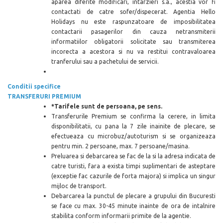
aparea diferite modificari, intarzieri s.a., acestia vor fi
contactati de catre sofer/dispecerat. Agentia Hello
Holidays nu este raspunzatoare de imposibilitatea
contactarii pasagerilor din cauza netransmiterii
informatiilor obligatorii solicitate sau transmiterea
incorecta a acestora si nu va restitui contravaloarea
tranferului sau a pachetului de servicii.
Conditii specifice
TRANSFERURI PREMIUM
*Tarifele sunt de persoana, pe sens.
Transferurile Premium se confirma la cerere, in limita
disponibilitatii, cu pana la 7 zile inainite de plecare, se
efectueaza cu microbuz/autoturism si se organizeaza
pentru min. 2 persoane, max. 7 persoane/masina.
Preluarea si debarcarea se fac de la si la adresa indicata de
catre turisti, fara a exista timpi suplimentari de asteptare
(exceptie fac cazurile de forta majora) si implica un singur
mijloc de transport.
Debarcarea la punctul de plecare a grupului din Bucuresti
se face cu max. 30-45 minute inainte de ora de intalnire
stabilita conform informarii primite de la agentie.