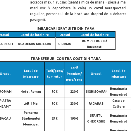
accepta max. 1 rucsac (geanta mica de mana – piesele mai
mari vor fi depozitate la cala). In cazul nerespectarii
regulilor, personalul de la bord are dreptul de a debarca
pasagerii.
IMBARCARI GRATUITE DIN TARA
Orasul
Locul de intalnire
Orasul
Locul de intalnire
ROMPETROL Bd
CURESTI
ACADEMIA MILITARA
GIURGIU
Bucuresti
TRANSFERURI CONTRA COST DIN TARA
Tarif
Locul de
Tarif/pers/
Locul de
Orasul
Premium/
Orasul
imbarcare
tur-retur
imbarcare
pers/sens
Benzinaria
ROMAN
Hotel Roman
70 €
220 €
SIGHISOARA*
Rompetrol
PIATRA
Casa de
Lidl 1 Mai
70 €
230 €
FAGARAS
NEAMT
Cultura
Parcarea
SFANTU
Benzinaria
BACAU
Stadionului
65 €
190 €
GHEORGHE
Rompetrol
Municipal
Benzinaria