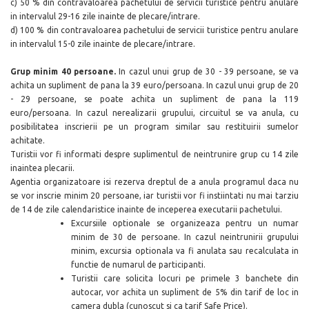
c) 50 % din contravaloarea pachetului de servicii turistice pentru anulare
in intervalul 29-16 zile inainte de plecare/intrare.
d) 100 % din contravaloarea pachetului de servicii turistice pentru anulare
in intervalul 15-0 zile inainte de plecare/intrare.
Grup minim 40 persoane.
In cazul unui grup de 30 - 39 persoane, se va
achita un supliment de pana la 39 euro/persoana. In cazul unui grup de 20
- 29 persoane, se poate achita un supliment de pana la 119
euro/persoana.
In cazul nerealizarii grupului, circuitul se va anula, cu
posibilitatea inscrierii pe un program similar sau restituirii sumelor
achitate.
Turistii vor fi informati despre suplimentul de neintrunire grup cu 14 zile
inaintea plecarii.
Agentia organizatoare isi rezerva dreptul de a anula programul daca nu
se vor inscrie minim 20 persoane, iar turistii vor fi instiintati nu mai tarziu
de 14 de zile calendaristice inainte de inceperea executarii pachetului.
Excursiile optionale se organizeaza pentru un numar
minim de 30 de persoane. In cazul neintrunirii grupului
minim, excursia optionala va fi anulata sau recalculata in
functie de numarul de participanti.
Turistii care solicita locuri pe primele 3 banchete din
autocar, vor achita un supliment de 5% din tarif de loc in
camera dubla (cunoscut si ca tarif Safe Price).