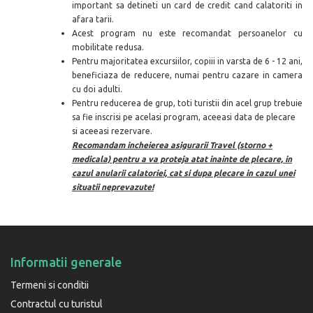
important sa detineti un card de credit cand calatoriti in
afara tarii.
Acest program nu este recomandat persoanelor cu
mobilitate redusa.
Pentru majoritatea excursiilor, copiii in varsta de 6 - 12 ani,
beneficiaza de reducere, numai pentru cazare in camera
cu doi adulti.
Pentru reducerea de grup, toti turistii din acel grup trebuie
sa fie inscrisi pe acelasi program, aceeasi data de plecare
si aceeasi rezervare.
Recomandam incheierea asigurarii Travel (storno +
medicala) pentru a va proteja atat inainte de plecare, in
cazul anularii calatoriei, cat si dupa plecare in cazul unei
situatii neprevazut
e!
Informatii generale
Termeni si conditii
Contractul cu turistul