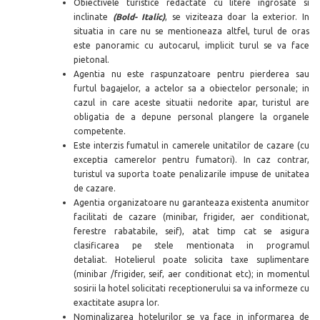
Obiectivele turistice redactate cu litere ingrosate si
inclinate
(Bold- Italic)
, se viziteaza doar la exterior. In
situatia in care nu se mentioneaza altfel, turul de oras
este panoramic cu autocarul, implicit turul se va face
pietonal.
Agentia nu este raspunzatoare pentru pierderea sau
furtul bagajelor, a actelor sa a obiectelor personale; in
cazul in care aceste situatii nedorite apar, turistul are
obligatia de a depune personal plangere la organele
competente.
Este interzis fumatul in camerele unitatilor de cazare (cu
exceptia camerelor pentru fumatori). In caz contrar,
turistul va suporta toate penalizarile impuse de unitatea
de cazare.
Agentia organizatoare nu garanteaza existenta anumitor
facilitati de cazare (minibar, frigider, aer conditionat,
ferestre rabatabile, seif), atat timp cat se asigura
clasificarea pe stele mentionata in programul
detaliat. Hotelierul poate solicita taxe suplimentare
(minibar /frigider, seif, aer conditionat etc); in momentul
sosirii la hotel solicitati receptionerului sa va informeze cu
exactitate asupra lor.
Nominalizarea hotelurilor se va face in informarea de