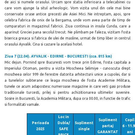
de aici si numele orasului. Urcam spre statia inferioara a telecabinei cu
care vom ajunge la situl arheologic. Vom vizita unul din cele mai bine
conservate orase antice grecesti ale Asiei Mici. Ne intreptam, apoi, spre
celebra fabrica de onix de la Bergama, unde vom avea parte de timp de
cumparaturi in magazinul fabricii. Ziua continua in insula Cunda, care a
aparinut Greciei pana secolul trecut. Ne plimbam pe faleza, vizitam fosta
biserica greaca si fabrica de ulei de masline, urmat de timp liber in centrul
orasului Ayvalik. Cina si cazare la acelasi hotel.
Ziua 7 (22.04). AYVALIK - EDIRNE - BUCURESTI (cca. 815 km)
Mic dejun. Pornind spre Bucuresti vom trece prin Edirne, fosta capitala a
Imperiului Otoman, pentru a vizita Moscheea Selimiye
- cunoscuta drept
moscheea celor 999 de ferestre datorita arhitecturii unice a cupolei, dar si
a tunelelor subterane ce leaga moscheea de fosta Academie Militara,
tunele ce acum adapostesc numeroase magazine in care veti gasi produse
traditionale turcesti, prilej si pentru achizitionarea ultimelor suvenire.
Sosire in Bucuresti, la
Academia Militara,
dupa ora 00.00, in functie de trafic
si formalitati vamale.
Loc in
Supliment
Copil
Perioada
Dubla/
Supliment
partaj
6 - 11.
2025
SAFE
single
GARANTAT
ani
PRICE