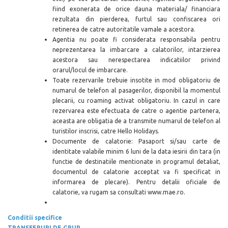
fiind exonerata de orice dauna materiala/ financiara
rezultata din pierderea, furtul sau confiscarea ori
retinerea de catre autoritatile vamale a acestora.
Agentia nu poate fi considerata responsabila pentru
neprezentarea la imbarcare a calatorilor, intarzierea
acestora sau nerespectarea indicatiilor privind
orarul/locul de imbarcare.
Toate rezervarile trebuie insotite in mod obligatoriu de
numarul de telefon al pasagerilor, disponibil la momentul
plecarii, cu roaming activat obligatoriu. In cazul in care
rezervarea este efectuata de catre o agentie partenera,
aceasta are obligatia de a transmite numarul de telefon al
turistilor inscrisi, catre Hello Holidays.
Documente de calatorie: Pasaport si/sau carte de
identitate
valabile minim 6 luni de la data iesirii din tara (in
functie de destinatiile mentionate in programul detaliat,
documentul de calatorie acceptat va fi specificat in
informarea de plecare). Pentru detalii oficiale de
calatorie, va rugam sa consultati www.mae.ro.
Conditii specifice
TRANSFERURI DE GRUP