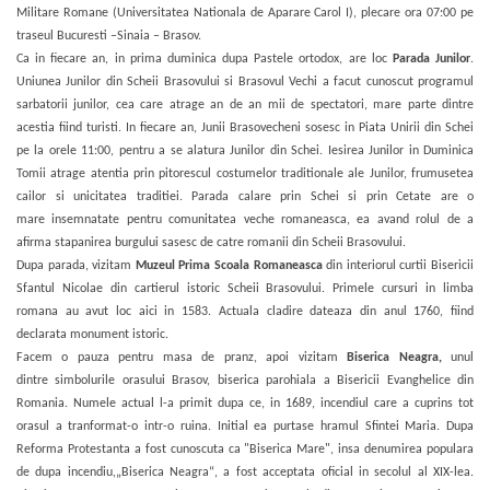
Militare Romane (Universitatea Nationala de Aparare Carol I), plecare ora 07:00 pe
traseul Bucuresti –Sinaia – Brasov.
Ca in fiecare an, in prima duminica dupa Pastele ortodox, are loc
Parada Junilor
.
Uniunea Junilor din Scheii Brasovului si Brasovul Vechi a facut cunoscut programul
sarbatorii junilor, cea care atrage an de an mii de spectatori, mare parte dintre
acestia fiind turisti. In fiecare an, Junii Brasovecheni sosesc in Piata Unirii din Schei
pe la orele 11:00, pentru a se alatura Junilor din Schei. Iesirea Junilor in Duminica
Tomii atrage atentia prin pitorescul costumelor traditionale ale Junilor, frumusetea
cailor si unicitatea traditiei. Parada calare prin Schei si prin Cetate are o
mare insemnatate pentru comunitatea veche romaneasca, ea avand rolul de a
afirma stapanirea burgului sasesc de catre romanii din Scheii Brasovului.
Dupa parada, vizitam
Muzeul Prima Scoala Romaneasca
din interiorul curtii Bisericii
Sfantul Nicolae din cartierul istoric Scheii Brasovului. Primele cursuri in limba
romana au avut loc aici in 1583. Actuala cladire dateaza din anul 1760, fiind
declarata monument istoric.
Facem o pauza pentru masa de pranz, apoi vizitam
Biserica Neagra,
unul
dintre simbolurile orasului Brasov, biserica parohiala a Bisericii Evanghelice din
Romania. Numele actual l-a primit dupa ce, in 1689, incendiul care a cuprins tot
orasul a tranformat-o intr-o ruina. Initial ea purtase hramul Sfintei Maria. Dupa
Reforma Protestanta a fost cunoscuta ca "Biserica Mare", insa denumirea populara
de dupa incendiu,
„
Biserica Neagra
“
, a fost acceptata oficial in secolul al XIX-lea.