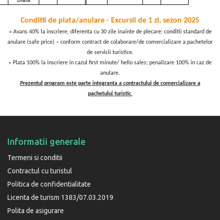
Diana
Conditii de plata/anulare - Excursii de 1 zi, sezon 2025
» Avans 40% la inscriere, diferenta cu 30 zile inainte de plecare; conditii standard de
anulare (safe price) – conform contract de colaborare/de comercializare a pachetelor
de servicii turistice.
» Plata 100% la inscriere in cazul first minute/ hello sales; penalizare 100% in caz de
anulare.
Prezentul program este parte integranta a contractului de comercializare a
pachetului turistic.
Informatii generale
Termeni si conditii
Contractul cu turistul
Politica de confidentialitate
Licenta de turism 1383/07.03.2019
Polita de asigurare