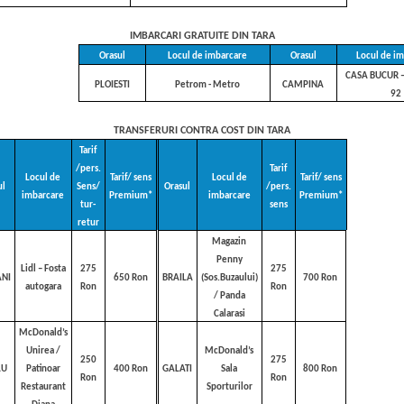
IMBARCARI GRATUITE DIN TARA
Orasul
Locul de imbarcare
Orasul
Locul de i
CASA BUCUR –
PLOIESTI
Petrom - Metro
CAMPINA
92
TRANSFERURI CONTRA COST DIN TARA
Tarif
/pers.
Tarif
Locul de
Tarif/ sens
Locul de
Tarif/ sens
ul
Sens/
Orasul
/pers.
imbarcare
Premium*
imbarcare
Premium*
tur-
sens
retur
Magazin
Penny
Lidl – Fosta
275
275
ANI
650 Ron
BRAILA
(Sos.Buzaului)
700 Ron
autogara
Ron
Ron
/ Panda
Calarasi
McDonald’s
Unirea /
McDonald’s
250
275
AU
Patinoar
400 Ron
GALATI
Sala
800 Ron
Ron
Ron
Restaurant
Sporturilor