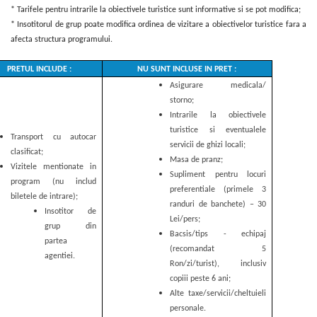
* Tarifele pentru intrarile la obiectivele turistice sunt informative si se pot modifica;
* Insotitorul de grup poate modifica ordinea de vizitare a obiectivelor turistice fara a
afecta structura programului.
PRETUL INCLUDE :
NU SUNT INCLUSE IN PRET :
Asigurare medicala/
storno;
Intrarile la obiectivele
turistice si eventualele
Transport cu autocar
servicii de ghizi locali;
clasificat;
Masa de pranz;
Vizitele mentionate in
Supliment pentru locuri
program (nu includ
preferentiale (primele 3
biletele de intrare);
randuri de banchete) – 30
Insotitor de
Lei/pers;
grup din
Bacsis/tips - echipaj
partea
(recomandat 5
agentiei.
Ron/zi/turist), inclusiv
copiii peste 6 ani;
Alte taxe/servicii/cheltuieli
personale.