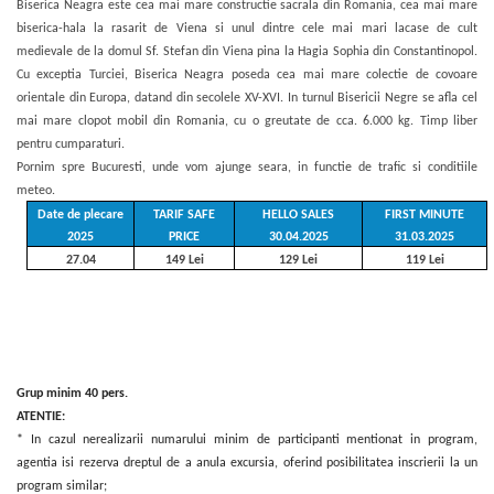
Biserica Neagra este cea mai mare constructie sacrala din Romania, cea mai mare
biserica-hala la rasarit de Viena si unul dintre cele mai mari lacase de cult
medievale de la domul Sf. Stefan din Viena pina la Hagia Sophia din Constantinopol.
Cu exceptia Turciei, Biserica Neagra poseda cea mai mare colectie de covoare
orientale din Europa, datand din secolele XV-XVI. In turnul Bisericii Negre se afla cel
mai mare clopot mobil din Romania, cu o greutate de cca. 6.000 kg. Timp liber
pentru cumparaturi.
Pornim spre Bucuresti, unde vom ajunge seara, in functie de trafic si conditiile
meteo.
Date de plecare
TARIF SAFE
HELLO SALES
FIRST MINUTE
2025
PRICE
30.04.2025
31.03.2025
27.04
149 Lei
129 Lei
119 Lei
Grup minim 40 pers.
ATENTIE:
* In cazul nerealizarii numarului minim de participanti mentionat in program,
agentia isi rezerva dreptul de a anula excursia, oferind posibilitatea inscrierii la un
program similar;