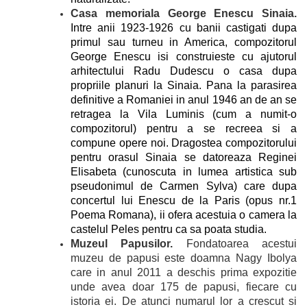
Casa memoriala George Enescu Sinaia.
Intre anii 1923-1926 cu banii castigati dupa
primul sau turneu in America, compozitorul
George Enescu isi construieste cu ajutorul
arhitectului Radu Dudescu o casa dupa
propriile planuri la Sinaia. Pana la parasirea
definitive a Romaniei in anul 1946 an de an se
retragea la Vila Luminis (cum a numit-o
compozitorul) pentru a se recreea si a
compune opere noi. Dragostea compozitorului
pentru orasul Sinaia se datoreaza Reginei
Elisabeta (cunoscuta in lumea artistica sub
pseudonimul de Carmen Sylva) care dupa
concertul lui Enescu de la Paris (opus nr.1
Poema Romana), ii ofera acestuia o camera la
castelul Peles pentru ca sa poata studia.
Muzeul Papusilor.
Fondatoarea acestui
muzeu de papusi este doamna Nagy Ibolya
care in anul 2011 a deschis prima expozitie
unde avea doar 175 de papusi, fiecare cu
istoria ei. De atunci numarul lor a crescut si