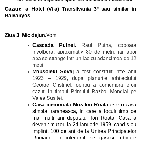
Cazare la Hotel (Vila) Transilvania 3* sau similar in
Balvanyos.
Ziua 3: Mic dejun.
Vom
Cascada Putnei.
Raul Putna, coboara
involburat aproximativ 80 de metri, iar apoi
apa se strange intr-un lac cu adancimea de 12
metri.
Mausoleul Sovej
a fost construit intre anii
1923 – 1929, dupa planurile arhitectului
George Cristinel, pentru a comemora eroii
cazuti in timpul Primului Razboi Mondial pe
Valea Susitei.
Casa memoriala Mos Ion Roata
este o casa
simpla, taraneasca, in care a locuit timp de
mai multi ani deputatul Ion Roata. Casa a
devenit muzeu la 24 Ianuarie 1959, cand s-au
implinit 100 de ani de la Unirea Principatelor
Romane. In interiorul se gasesc obiecte