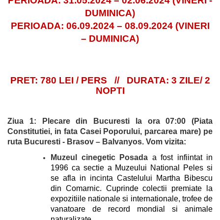
PERIOADA: 31.05.2024 – 02.06.2024 (VINERI -
DUMINICA)
PERIOADA: 06.09.2024 – 08.09.2024 (VINERI
– DUMINICA)
PRET: 780 LEI / PERS // DURATA: 3 ZILE/ 2
NOPTI
Ziua 1: Plecare din Bucuresti la ora 07:00 (Piata
Constitutiei, in fata Casei Poporului, parcarea mare) pe
ruta
Bucuresti - Brasov – Balvanyos
. Vom vizita:
Muzeul cinegetic Posada
a fost infiintat in
1996 ca sectie a Muzeului National Peles si
se afla in incinta Castelului Martha Bibescu
din Comarnic. Cuprinde colectii premiate la
expozitiile nationale si internationale, trofee de
vanatoare de record mondial si animale
naturalizate.