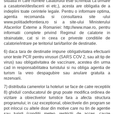
situatia in care numele calatorului este schimbat ca urmare
a casatoriei/desfacerii ei etc.), acesta are obligatia de a
indeplini toate cerintele legale. Pentru o informare optima,
agentia recomanda si consultarea site -ului
www.politiadefrontiera.ro si a site-ului Ministerului
Afacerilor Externe a Romaniei: http://www.mae.ro, pentru
informatii complete privind Regimul de calatorie in
strainatate, cat si in ceea ce priveste conditiile de
calatorie/intrare pe teritoriul tarii/tarilor de destinatie.
6) daca tara de destinatie impune obligativitatea efectuarii
unor teste PCR pentru virusuri (SARS COV 2, sau alt tip de
virus) sau obligativitatea de vaccinare, acestea din urma
cad in responsabilitatea turistului si nu obliga agentia de
turism la vreo despagubire sau anulare gratuita a
rezervarii.
7) distributia camerelor la hoteluri se face de catre receptiile
8) ghidul/ conducatorul de grup poate modifica ordinea de
vizitare a obiectivelor turistice fara a afecta structura
programului; in caz exceptional, obiectivele din program se
pot inlocui cu altele doar din motive care nu tin de agentie
sau turisti (conditii meteo, restrictii de acces, cauze