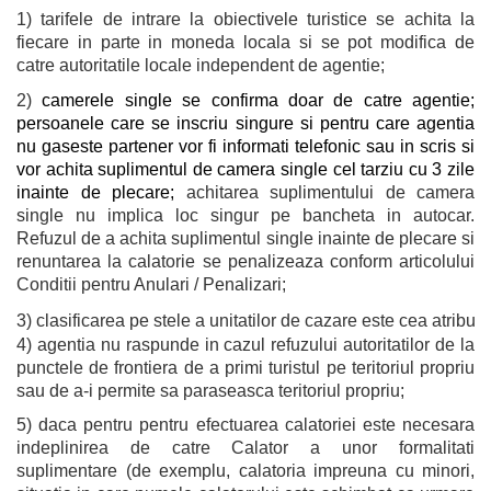
1) tarifele de intrare la obiectivele turistice se achita la
fiecare in parte in moneda locala si se pot modifica de
catre autoritatile locale independent de agentie;
2)
camerele single se confirma doar de catre agentie;
persoanele care se inscriu singure si pentru care agentia
nu gaseste partener vor fi informati telefonic sau in scris si
vor achita suplimentul de camera single cel tarziu cu 3 zile
inainte de plecare;
achitarea suplimentului de camera
single nu implica loc singur pe bancheta in autocar.
Refuzul de a achita suplimentul single inainte de plecare si
renuntarea la calatorie se penalizeaza conform articolului
Conditii pentru Anulari / Penalizari;
3) clasificarea pe stele a unitatilor de cazare este cea atribui
4) agentia nu raspunde in cazul refuzului autoritatilor de la
punctele de frontiera de a primi turistul pe teritoriul propriu
sau de a-i permite sa paraseasca teritoriul propriu;
5) daca pentru pentru efectuarea calatoriei este necesara
indeplinirea de catre Calator a unor formalitati
suplimentare (de exemplu, calatoria impreuna cu minori,