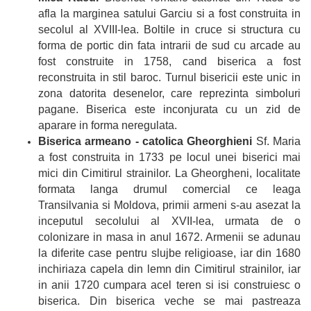
afla la marginea satului Garciu si a fost construita in
secolul al XVIII-lea. Boltile in cruce si structura cu
forma de portic din fata intrarii de sud cu arcade au
fost construite in 1758, cand biserica a fost
reconstruita in stil baroc. Turnul bisericii este unic in
zona datorita desenelor, care reprezinta simboluri
pagane. Biserica este inconjurata cu un zid de
aparare in forma neregulata.
Biserica armeano - catolica Gheorghieni
Sf. Maria
a fost construita in 1733 pe locul unei biserici mai
mici din Cimitirul strainilor. La Gheorgheni, localitate
formata langa drumul comercial ce leaga
Transilvania si Moldova, primii armeni s-au asezat la
inceputul secolului al XVII-lea, urmata de o
colonizare in masa in anul 1672. Armenii se adunau
la diferite case pentru slujbe religioase, iar din 1680
inchiriaza capela din lemn din Cimitirul strainilor, iar
in anii 1720 cumpara acel teren si isi construiesc o
biserica. Din biserica veche se mai pastreaza