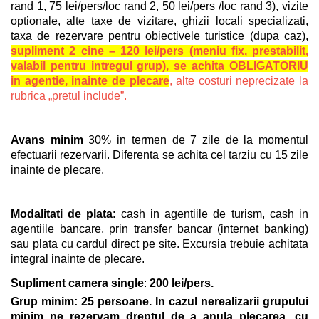
rand 1, 75 lei/pers/loc rand 2, 50 lei/pers /loc rand 3)
, vizite
optionale, alte taxe de vizitare, ghizii locali specializati,
taxa de rezervare pentru obiectivele turistice (dupa caz),
supliment 2 cine – 120 lei/pers (meniu fix, prestabilit,
valabil pentru intregul grup), se achita OBLIGATORIU
in agentie, inainte de plecare
, alte costuri neprecizate la
rubrica „pretul include”.
Avans minim
30% in termen de 7 zile de la momentul
efectuarii rezervarii. Diferenta se achita cel tarziu cu 15 zile
inainte de plecare
.
Modalitati de plata
: cash in agentiile de turism, cash in
agentiile bancare, prin transfer bancar (internet banking)
sau plata cu cardul direct pe site. Excursia trebuie achitata
integral inainte de plecare.
Supliment camera single
:
200 lei/pers.
Grup minim: 25 persoane. In cazul nerealizarii grupului
minim ne rezervam dreptul de a anula plecarea, cu