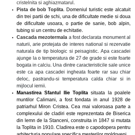
cristelnita si aghiazmatarul.
Pista de bob Toplita
.
Domeniul turistic este alcatuit
din trei partii de schi, una de dificultate medie si doua
de dificultate usoara, o partie de sanie, bob alpin,
tubing si un centru de echitatie.
Cascada mezotermala
a fost declarata monument al
naturii, arie protejata de interes national si rezervatie
naturala de tip biologic si peisagistic. Apa cascadei
ajunge la o temperatura de 27 de grade si este foarte
bogata in calciu. Una dintre caracteristicile sale unice
este ca apa cascadei ingheata foarte rar sau chiar
deloc, pastrandu-si temperatura calda chiar si in
mijlocul iernii.
Manastirea Sfantul Ilie Toplita
situata la poalele
muntilor Calimani, a fost fondata in anul 1928 de
patriarhul Miron Cristea. Cea mai valoroasa parte a
complexului de cladiri este reprezentata de Biserica
din lemn de la Stanceni, construita in 1847 si mutata
la Toplita in 1910. Cladirea este o capodopera pentru
arhitecturia populare specifica mesterilor moldoveni.