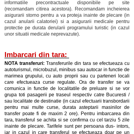
informatiile precontractuale disponibile pe site
(recomandam citirea acestora). Recomandam incheierea
asigurarii storno pentru a va proteja inainte de plecare (in
cazul anularii calatoriei) si a asigurarii medicale pentru
protectie pe durata derularii programului turistic (in cazul
unor situatii medicale neprevazute).
Imbarcari din tara: 
NOTA transferuri:
Transferurile din tara se efectueaza cu
autoturismul, microbuzul, minibus sau autocar in functie de
marimea grupului, cu auto proprii sau cu parteneri locali
care efectueaza curse regulate. Ora de transfer se va
comunica in functie de localitatile de preluare si se vor
grupa toti pasagerii pe traseul respectiv catre Bucuresti /
sau localitate de destinatie (in cazul efectuarii transbordarii
pentru mai multe curse, durata asteptarii masinilor de
transfer poate fi de maxim 2 ore). Pentru imbarcarea din
tara, transferul se achita si se confirma cu cel tarziu 5 zile
inainte de plecare. Tarifele sunt per persoana dus- intors,
iar in cazul in care transferul se efectueaza doar pe un