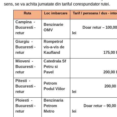
sens, se va achita jumatate din tariful corespundator rutei.
Ruta
Loc imbarcare
Tarif / persoana / dus - into
Campina -
Benzinarie
Bucuresti -
Doar retur – 100,00
OMV
retur
lei
Giurgiu -
Rompetrol
Bucuresti -
vis-a-vis de
retur
Kaufland
175,00 l
Mioveni -
Catedrala Sf
Bucuresti -
Petru si
retur
Pavel
200,00 l
Pitesti -
Petrom
Bucuresti -
200,00
Podul Viilor
retur
lei
Ploiesti -
Benzinaria
Bucuresti -
Petrom
Doar retur – 90,00
retur
Metro
lei