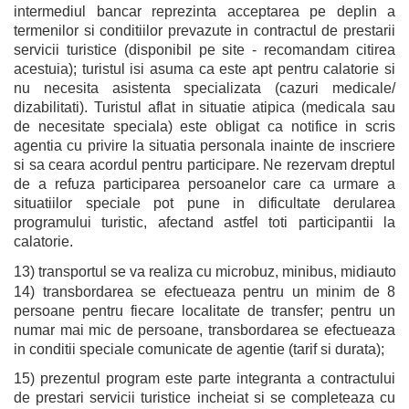
intermediul bancar reprezinta acceptarea pe deplin a
termenilor si conditiilor prevazute in contractul de prestarii
servicii turistice (disponibil pe site - recomandam citirea
acestuia); turistul isi asuma ca este apt pentru calatorie si
nu necesita asistenta specializata (cazuri medicale/
dizabilitati). Turistul aflat in situatie atipica (medicala sau
de necesitate speciala) este obligat ca notifice in scris
agentia cu privire la situatia personala inainte de inscriere
si sa ceara acordul pentru participare. Ne rezervam dreptul
de a refuza participarea persoanelor care ca urmare a
situatiilor speciale pot pune in dificultate derularea
programului turistic, afectand astfel toti participantii la
calatorie.
13) transportul se va realiza cu microbuz, minibus, midiautocar
14) transbordarea se efectueaza pentru un minim de 8
persoane pentru fiecare localitate de transfer; pentru un
numar mai mic de persoane, transbordarea se efectueaza
in conditii speciale comunicate de agentie (tarif si durata);
15) prezentul program este parte integranta a contractului
de prestari servicii turistice incheiat si se completeaza cu