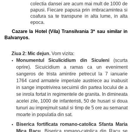
colectia dansei are acum mai mult de 1000 de
papusi. Fiecare papusa prin imbracamintea si
coafura sa te transpune in alta lume, in alta
epoca.
Cazare la Hotel (Vila) Transilvania 3* sau similar in
Balvanyos.
Ziua 2: Mic dejun.
Vom vizita:
Monumentul Siculicidium din Siculeni
(scurta
oprire). Sicuicidium a ramas ca un eveniment
sangeros de trista amintire petrecut la 7 ianuarie
1764 cand armatele imperiale austriece au inabusit
in sange impotrivirea secuimii din partea locului de a
se inrola fortat in regimentele de granita. In dimineata
acelei zile, 1000 de infanteristi, 50 de husari si doua
tunuri au imprejmuit satul si timp de 5 ore au semanat
moarte in populatia din sat.
Biserica fortificata romano-catolica Sfanta Maria
Mica Racu.
Biserica romano-catolica din Racu se