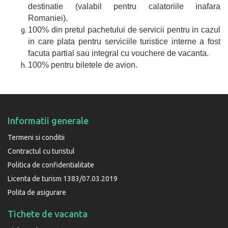
destinatie (valabil pentru calatoriile inafara
Romaniei).
100% din pretul pachetului de servicii pentru in cazul
in care plata pentru serviciile turistice interne a fost
facuta partial sau integral cu vouchere de vacanta.
100% pentru biletele de avion.
Informatii generale
Termeni si conditii
Contractul cu turistul
Politica de confidentialitate
Licenta de turism 1383/07.03.2019
Polita de asigurare
Tichete de vacanta