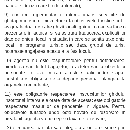
naturale, decizii care tin de autoritati);
9) conform reglementarilor internationale, serviciile de
ghidaj in interiorul muzeelor si la obiectivele turistice pot fi
asigurate doar de catre ghizii locali; ghidul roman va face o
prezentare in autocar si va asigura traducerea explicatiilor
date de ghidul local in situatia in care se achita taxe ghizi
locali in programul turistic sau daca grupul de turisti
hotaraste angajarea acestuia la fata locului.
10) agentia nu este raspunzatoare pentru deteriorarea,
pierderea sau furtul bagajelor, a actelor sau a obiectelor
personale; in cazul in care aceste situatii nedorite apar,
turistul are obligatia de a depune personal plangere la
organele competente;
11) este obligatorie respectarea instructiunilor ghidului
insotitor si intervalele orare date de acesta; este obligatorie
respectarea masurilor de pandemie in vigoare. Pentru
obiectivele turistice unde este nevoie de rezervare in
prealabil, agentia va percepe o taxa de rezervare;
12) efectuarea partiala sau integrala a oricarei sume prin