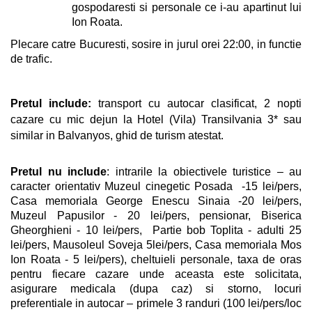
gospodaresti si personale ce i-au apartinut lui
Ion Roata.
Plecare catre Bucuresti, sosire in jurul orei 22:00, in functie
de trafic.
Pretul include:
transport cu autocar clasificat, 2 nopti
cazare cu mic dejun
la Hotel (Vila) Transilvania 3* sau
similar in Balvanyos, ghid de turism atestat.
Pretul nu include
: intrarile la obiectivele turistice
– au
caracter orientativ Muzeul cinegetic Posada
-
15 lei/pers,
Casa memoriala George Enescu Sinaia
-20 lei/pers,
Muzeul Papusilor
-
20 lei/pers, pensionar, Biserica
Gheorghieni - 10 lei/pers, Partie bob Toplita -
adulti
25
lei/pers,
Mausoleul Soveja 5lei/pers, Casa memoriala Mos
Ion Roata
- 5 lei/pers
),
cheltuieli personale, taxa de oras
pentru fiecare cazare unde aceasta este solicitata,
asigurare medicala (dupa caz) si storno, locuri
preferentiale in autocar – primele 3 randuri
(100 lei/pers/loc