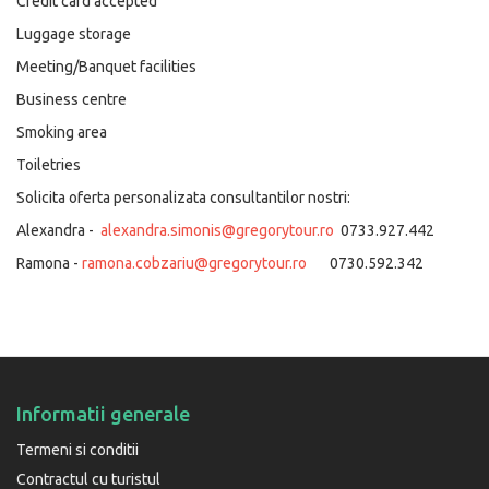
Credit card accepted
Luggage storage
Meeting/Banquet facilities
Business centre
Smoking area
Toiletries
Solicita oferta personalizata consultantilor nostri:
Alexandra -
alexandra.simonis@gregorytour.ro
0733.927.442
Ramona -
ramona.cobzariu@gregorytour.ro
0730.592.342
Informatii generale
Termeni si conditii
Contractul cu turistul