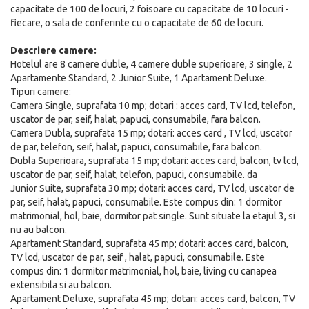
capacitate de 100 de locuri, 2 foisoare cu capacitate de 10 locuri -
fiecare, o sala de conferinte cu o capacitate de 60 de locuri.
Descriere camere:
Hotelul are 8 camere duble, 4 camere duble superioare, 3 single, 2
Apartamente Standard, 2 Junior Suite, 1 Apartament Deluxe.
Tipuri camere:
Camera Single, suprafata 10 mp; dotari : acces card, TV lcd, telefon,
uscator de par, seif, halat, papuci, consumabile, fara balcon.
Camera Dubla, suprafata 15 mp; dotari: acces card , TV lcd, uscator
de par, telefon, seif, halat, papuci, consumabile, fara balcon.
Dubla Superioara, suprafata 15 mp; dotari: acces card, balcon, tv lcd,
uscator de par, seif, halat, telefon, papuci, consumabile. da
Junior Suite, suprafata 30 mp; dotari: acces card, TV lcd, uscator de
par, seif, halat, papuci, consumabile. Este compus din: 1 dormitor
matrimonial, hol, baie, dormitor pat single. Sunt situate la etajul 3, si
nu au balcon.
Apartament Standard, suprafata 45 mp; dotari: acces card, balcon,
TV lcd, uscator de par, seif , halat, papuci, consumabile. Este
compus din: 1 dormitor matrimonial, hol, baie, living cu canapea
extensibila si au balcon.
Apartament Deluxe, suprafata 45 mp; dotari: acces card, balcon, TV