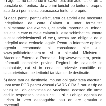
4) agentia nu raspunde in cazul refuzului autoritatilor de la
punctele de frontiera de a primi turistul pe teritoriul propriu
sau de a-i permite sa paraseasca teritoriul propriu;
5) daca pentru pentru efectuarea calatoriei este necesara
indeplinirea de catre Calator a unor formalitati
suplimentare (de exemplu, calatoria impreuna cu minori,
situatia in care numele calatorului este schimbat ca urmare
a casatoriei/desfacerii ei etc.), acesta are obligatia de a
indeplini toate cerintele legale. Pentru o informare optima,
agentia recomanda si consultarea site -ului
www.politiadefrontiera.ro si a site-ului Ministerului
Afacerilor Externe a Romaniei: http://www.mae.ro, pentru
informatii complete privind Regimul de calatorie in
strainatate, cat si in ceea ce priveste conditiile de
calatorie/intrare pe teritoriul tarii/tarilor de destinatie.
6) daca tara de destinatie impune obligativitatea efectuarii
unor teste PCR pentru virusuri (SARS COV 2, sau alt tip de
virus) sau obligativitatea de vaccinare, acestea din urma
cad in responsabilitatea turistului si nu obliga agentia de
turism la vreo despagubire sau anulare gratuita a
rezervarii.