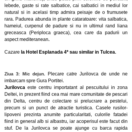
lebede, gaste si rate salbatice, cai salbatici in mediul lor
natural si in acelasi timp admira peisaje de o frumusete
rara. Padurea abunda in plante cataratoare: vita salbatica,
hameiul, curpenul de padure si nu in ultimul rand liana
greceasca (Periploca graeca), cea care da padurii un
aspect mediteranean
.
Cazare
la Hotel Esplanada 4* sau similar in Tulcea.
Ziua 3:
Mic dejun.
Ple
care catre Jurilovca de unde ne
imbarcam spre Gura Portitei.
Jurilovca
este centru importatant al pescuitului in zona
Deltei, in prezent fiind cea mai mare comunitate de pescari
din Delta, centru de colectare si prelucrare a pestelui,
precum si un punct de atractie turistica. Casele rusilor-
lipoveni prezinta anumite particularitati, culorile fatadei
fiind in general alb si albastru, iar acoperisul este facut din
stuf. De la Jurilovca se poate ajunge cu barca rapida