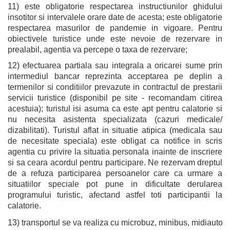
11) este obligatorie respectarea instructiunilor ghidului
insotitor si intervalele orare date de acesta; este obligatorie
respectarea masurilor de pandemie in vigoare. Pentru
obiectivele turistice unde este nevoie de rezervare in
prealabil, agentia va percepe o taxa de rezervare;
12) efectuarea partiala sau integrala a oricarei sume prin
intermediul bancar reprezinta acceptarea pe deplin a
termenilor si conditiilor prevazute in contractul de prestarii
servicii turistice (disponibil pe site - recomandam citirea
acestuia); turistul isi asuma ca este apt pentru calatorie si
nu necesita asistenta specializata (cazuri medicale/
dizabilitati). Turistul aflat in situatie atipica (medicala sau
de necesitate speciala) este obligat ca notifice in scris
agentia cu privire la situatia personala inainte de inscriere
si sa ceara acordul pentru participare. Ne rezervam dreptul
de a refuza participarea persoanelor care ca urmare a
situatiilor speciale pot pune in dificultate derularea
programului turistic, afectand astfel toti participantii la
calatorie.
13) transportul se va realiza cu microbuz, minibus, midiautocar