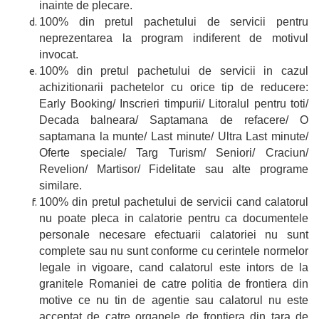
inainte de plecare.
100% din pretul pachetului de servicii pentru
neprezentarea la program indiferent de motivul
invocat.
100% din pretul pachetului de servicii in cazul
achizitionarii pachetelor cu orice tip de reducere:
Early Booking/ Inscrieri timpurii/ Litoralul pentru toti/
Decada balneara/ Saptamana de refacere/ O
saptamana la munte/ Last minute/ Ultra Last minute/
Oferte speciale/ Targ Turism/ Seniori/ Craciun/
Revelion/ Martisor/ Fidelitate sau alte programe
similare.
100% din pretul pachetului de servicii cand calatorul
nu poate pleca in calatorie pentru ca documentele
personale necesare efectuarii calatoriei nu sunt
complete sau nu sunt conforme cu cerintele normelor
legale in vigoare, cand calatorul este intors de la
granitele Romaniei de catre politia de frontiera din
motive ce nu tin de agentie sau calatorul nu este
acceptat de catre organele de frontiera din tara de