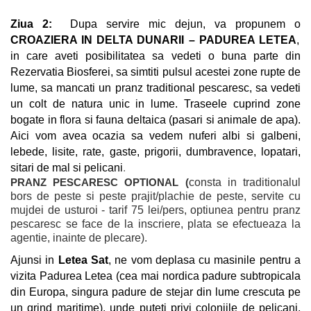
Ziua 2:
Dupa servire mic dejun, va propunem o
CROAZIERA IN DELTA DUNARII – PADUREA LETEA
,
in care aveti posibilitatea sa vedeti o buna parte din
Rezervatia Biosferei, sa simtiti pulsul acestei zone rupte de
lume, sa mancati un pranz traditional pescaresc, sa vedeti
un colt de natura unic in lume. Traseele cuprind zone
bogate in flora si fauna deltaica (pasari si animale de apa).
Aici vom avea ocazia sa vedem nuferi albi si galbeni,
lebede, lisite, rate, gaste, prigorii, dumbravence, lopatari,
sitari de mal si pelicani
.
consta in traditionalul
PRANZ PESCARESC OPTIONAL (
bors de peste si peste prajit/plachie de peste, servite cu
mujdei de usturoi - tarif 75 lei/pers, optiunea pentru pranz
pescaresc se face de la inscriere, plata se efectueaza la
agentie, inainte de plecare).
Ajunsi in
Letea Sat
, ne vom deplasa cu masinile pentru a
vizita Padurea Letea (cea mai nordica padure subtropicala
din Europa, singura padure de stejar din lume crescuta pe
un grind maritime), unde puteti privi coloniile de pelicani,