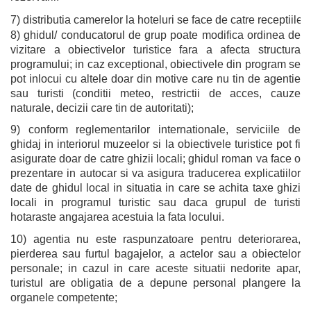
7) distributia camerelor la hoteluri se face de catre receptiile
8) ghidul/ conducatorul de grup poate modifica ordinea de
vizitare a obiectivelor turistice fara a afecta structura
programului; in caz exceptional, obiectivele din program se
pot inlocui cu altele doar din motive care nu tin de agentie
sau turisti (conditii meteo, restrictii de acces, cauze
naturale, decizii care tin de autoritati);
9) conform reglementarilor internationale, serviciile de
ghidaj in interiorul muzeelor si la obiectivele turistice pot fi
asigurate doar de catre ghizii locali; ghidul roman va face o
prezentare in autocar si va asigura traducerea explicatiilor
date de ghidul local in situatia in care se achita taxe ghizi
locali in programul turistic sau daca grupul de turisti
hotaraste angajarea acestuia la fata locului.
10) agentia nu este raspunzatoare pentru deteriorarea,
pierderea sau furtul bagajelor, a actelor sau a obiectelor
personale; in cazul in care aceste situatii nedorite apar,
turistul are obligatia de a depune personal plangere la
organele competente;