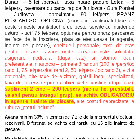
Dunarii – 5 lei /pers/zi, taxa intrare padure Letea – 5
lei/pers, traversare cu barca rapida Jurilovca - Gura Portitei
– Jurilovca - aproximativ 80 lei/pers, PRANZ
PESCARESC - OPTIONAL (
consta in traditionalul bors de
peste si peste prajit/plachie de peste, servite cu mujdei de
usturoi - tarif 75 lei/pers, optiunea pentru pranz pescaresc
se face de la inscriere, plata se efectueaza la agentie,
inainte de plecare)
,
cheltuieli personale, taxa de oras
pentru fiecare cazare unde aceasta este solicitata,
asigurare medicala (dupa caz) si storno, locuri
preferentiale in autocar – primele 3 randuri (100 lei/pers/loc
rand 1, 75 lei/pers/loc rand 2, 50 lei/pers /loc rand 3), vizite
optionale, alte taxe de vizitare, ghizii locali specializati,
taxa de rezervare pentru obiectivele turistice (dupa caz),
supliment 2 cine – 200 lei/pers (meniu fix, prestabilit,
valabil pentru intregul grup), se achita OBLIGATORIU
in agentie, inainte de plecare
, alte costuri neprecizate la
rubrica „pretul include”.
Avans minim
30% in termen de 7 zile de la momentul efectuarii
rezervarii. Diferenta se achita cel tarziu cu 15 zile inainte de
plecare
.
Modalitati de plata
: cash in agentiile de turism, cash in