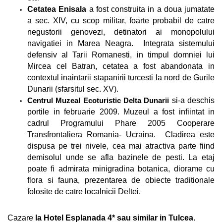
Cetatea Enisala
a fost construita in a doua jumatate
a sec. XIV, cu scop militar, foarte probabil de catre
negustorii genovezi, detinatori ai monopolului
navigatiei in Marea Neagra. Integrata sistemului
defensiv al Tarii Romanesti, in timpul domniei lui
Mircea cel Batran, cetatea a fost abandonata in
contextul inaintarii stapanirii turcesti la nord de Gurile
Dunarii (sfarsitul sec. XV).
Centrul Muzeal Ecoturistic Delta Dunarii
si-a deschis
portile in februarie 2009. Muzeul a fost infiintat in
cadrul Programului Phare 2005 Cooperare
Transfrontaliera Romania- Ucraina. Cladirea este
dispusa pe trei nivele, cea mai atractiva parte fiind
demisolul unde se afla bazinele de pesti. La etaj
poate fi admirata minigradina botanica, diorame cu
flora si fauna, prezentarea de obiecte traditionale
folosite de catre localnicii Deltei.
Cazare
la Hotel Esplanada 4* sau similar in Tulcea.