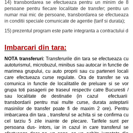
14) transbordarea se efectueaza pentru un minim de 8
persoane pentru fiecare localitate de transfer; pentru un
numar mai mic de persoane, transbordarea se efectueaza
in conditii speciale comunicate de agentie (tarif si durata);
15) prezentul program este parte integranta a contractului de p
Imbarcari din tara:
NOTA transferuri:
Transferurile din tara se efectueaza cu
autoturismul, microbuzul, minibus sau autocar in functie de
marimea grupului, cu auto proprii sau cu parteneri locali
care efectueaza curse regulate. Ora de transfer se va
comunica in functie de localitatile de preluare si se vor
grupa toti pasagerii pe traseul respectiv catre Bucuresti /
sau localitate de destinatie (in cazul efectuarii
transbordarii pentru mai multe curse, durata asteptarii
masinilor de transfer poate fi de maxim 2 ore). Pentru
imbarcarea din tara , transferul se achita si se confirma cu
cel tarziu 5 zile inainte de plecare. Tarifele sunt per
persoana dus- intors, iar in cazul in care transferul se