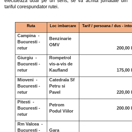
efectueaza doar pe un sens, se va achita jumatate din
tariful corespundator rutei.
Ruta
Loc imbarcare
Tarif / persoana / dus - into
Campina -
Benzinarie
Bucuresti -
OMV
retur
200,00 l
Giurgiu -
Rompetrol
Bucuresti -
vis-a-vis de
retur
Kaufland
175,00 l
Mioveni -
Catedrala Sf
Bucuresti -
Petru si
retur
Pavel
220,00 l
Pitesti -
Petrom
Bucuresti -
200.00 l
Podul Viilor
retur
Rm Valcea -
Bucuresti -
Gara