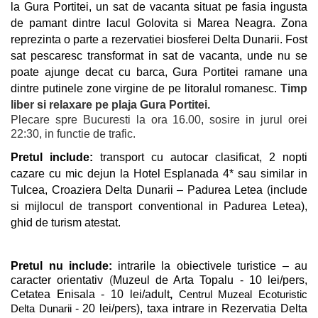
la Gura Portitei, un sat de vacanta situat pe fasia ingusta
de pamant dintre lacul Golovita si Marea Neagra. Zona
reprezinta o parte a rezervatiei biosferei Delta Dunarii. Fost
sat pescaresc transformat in sat de vacanta, unde nu se
poate ajunge decat cu barca,
Gura Portitei
ramane una
dintre putinele zone virgine de pe litoralul romanesc.
Timp
liber si relaxare pe plaja Gura Portitei.
Plecare spre Bucuresti la ora 16.00, sosire in jurul orei
22:30, in functie de trafic.
Pretul include:
transport cu autocar clasificat, 2 nopti
cazare cu mic dejun la Hotel Esplanada 4* sau similar in
Tulcea, Croaziera Delta Dunarii – Padurea Letea (include
si mijlocul de transport conventional in Padurea Letea),
ghid de turism atestat.
Pretul nu include:
intrarile la obiectivele turistice
– au
caracter orientativ
(
Muzeul de Arta Topalu - 10 lei/pers
,
Cetatea Enisala - 10 lei/adult
,
Centrul Muzeal Ecoturistic
Delta Dunarii
- 20 lei/pers), taxa intrare in Rezervatia Delta