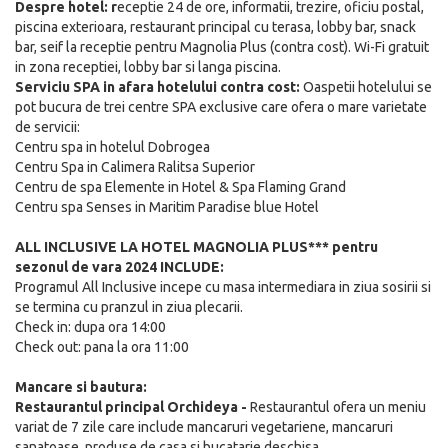
Despre hotel: r
eceptie 24 de ore, informatii, trezire, oficiu postal,
piscina exterioara, restaurant principal cu terasa, lobby bar, snack
bar, seif la receptie pentru Magnolia Plus (contra cost). Wi-Fi gratuit
in zona receptiei, lobby bar si langa piscina.
Serviciu SPA in afara hotelului contra cost:
Oaspetii hotelului se
pot bucura de trei centre SPA exclusive care ofera o mare varietate
de servicii:
Centru spa in hotelul Dobrogea
Centru Spa in Calimera Ralitsa Superior
Centru de spa Elemente in Hotel & Spa Flaming Grand
Centru spa Senses in Maritim Paradise blue Hotel
ALL INCLUSIVE LA HOTEL MAGNOLIA PLUS*** pentru
sezonul de vara 2024 INCLUDE:
Programul All Inclusive incepe cu masa intermediara in ziua sosirii si
se termina cu pranzul in ziua plecarii.
Check in: dupa ora 14:00
Check out: pana la ora 11:00
Mancare si bautura:
Restaurantul principal Orchideya -
Restaurantul ofera un meniu
variat de 7 zile care include mancaruri vegetariene, mancaruri
sanatoase, produse de casa si bucatarie deschisa.