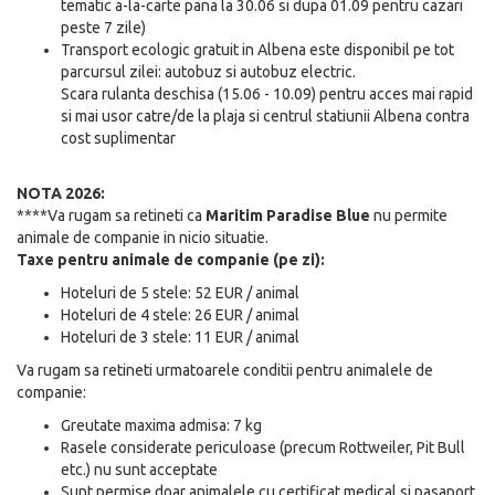
tematic a-la-carte pana la 30.06 si dupa 01.09 pentru cazari
peste 7 zile)
Transport ecologic gratuit in Albena este disponibil pe tot
parcursul zilei: autobuz si autobuz electric.
Scara rulanta deschisa (15.06 - 10.09) pentru acces mai rapid
si mai usor catre/de la plaja si centrul statiunii Albena contra
cost suplimentar
NOTA 2026:
****Va rugam sa retineti ca
Maritim Paradise Blue
nu permite
animale de companie in nicio situatie.
Taxe pentru animale de companie (pe zi):
Hoteluri de 5 stele: 52 EUR / animal
Hoteluri de 4 stele: 26 EUR / animal
Hoteluri de 3 stele: 11 EUR / animal
Va rugam sa retineti urmatoarele conditii pentru animalele de
companie:
Greutate maxima admisa: 7 kg
Rasele considerate periculoase (precum Rottweiler, Pit Bull
etc.) nu sunt acceptate
Sunt permise doar animalele cu certificat medical si pasaport