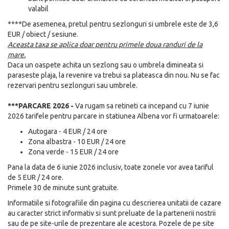
valabil
****De asemenea, pretul pentru sezlonguri si umbrele este de 3,6
EUR / obiect / sesiune.
Aceasta taxa se aplica doar pentru primele doua randuri de la
mare.
Daca un oaspete achita un sezlong sau o umbrela dimineata si
paraseste plaja, la revenire va trebui sa plateasca din nou. Nu se fac
rezervari pentru sezlonguri sau umbrele.
***PARCARE 2026 -
Va rugam sa retineti ca incepand cu 7 iunie
2026 tarifele pentru parcare in statiunea Albena vor fi urmatoarele:
Autogara - 4 EUR / 24 ore
Zona albastra - 10 EUR / 24 ore
Zona verde - 15 EUR / 24 ore
Pana la data de 6 iunie 2026 inclusiv, toate zonele vor avea tariful
de 5 EUR / 24 ore.
Primele 30 de minute sunt gratuite.
Informatiile si fotografiile din pagina cu descrierea unitatii de cazare
au caracter strict informativ si sunt preluate de la partenerii nostrii
sau de pe site-urile de prezentare ale acestora. Pozele de pe site