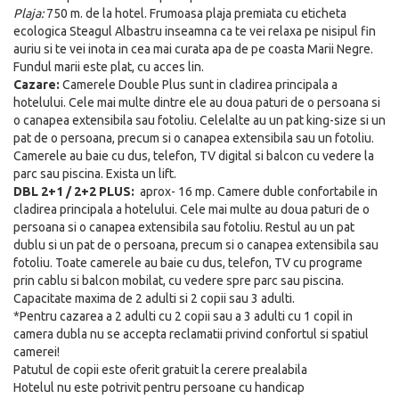
Plaja:
750 m. de la hotel. Frumoasa plaja premiata cu eticheta
ecologica Steagul Albastru inseamna ca te vei relaxa pe nisipul fin
auriu si te vei inota in cea mai curata apa de pe coasta Marii Negre.
Fundul marii este plat, cu acces lin.
Cazare:
Camerele Double Plus sunt in cladirea principala a
hotelului. Cele mai multe dintre ele au doua paturi de o persoana si
o canapea extensibila sau fotoliu. Celelalte au un pat king-size si un
pat de o persoana, precum si o canapea extensibila sau un fotoliu.
Camerele au baie cu dus, telefon, TV digital si balcon cu vedere la
parc sau piscina. Exista un lift.
DBL 2+1 / 2+2 PLUS:
aprox- 16 mp. Camere duble confortabile in
cladirea principala a hotelului. Cele mai multe au doua paturi de o
persoana si o canapea extensibila sau fotoliu. Restul au un pat
dublu si un pat de o persoana, precum si o canapea extensibila sau
fotoliu. Toate camerele au baie cu dus, telefon, TV cu programe
prin cablu si balcon mobilat, cu vedere spre parc sau piscina.
Capacitate maxima de 2 adulti si 2 copii sau 3 adulti.
*Pentru cazarea a 2 adulti cu 2 copii sau a 3 adulti cu 1 copil in
camera dubla nu se accepta reclamatii privind confortul si spatiul
camerei!
Patutul de copii este oferit gratuit la cerere prealabila
Hotelul nu este potrivit pentru persoane cu handicap