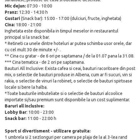
Mic dejun:
07:30 - 10:00
Pranz:
12:30 - 14:30 h
Gustari
(Snack bar): 15:00 - 17:00 (dulciuri, fructe, inghetata)
Cina:
18:00 - 21:00
Inghetata este disponibila in timpul meselor in restaurantul
principal si la snack bar.
* Retineti ca unele dintre hoteluri ar putea schimba usor orele, dar
cu cel mult 30 de minute +/- .
** Cina cu gratar - de 6 ori pe saptamana / de la 01.07 pana la 31.08.
*** Cina tematica - de 2 ori pe saptamana.
Bauturi All Inclusive: Exista cafea si ceai, bauturi racoritoare din post
mix, o selectie de bauturi produse in Albena, cum ar fi sucuri, vin si
rakia, o selectie de vinuri la robinet, o selectie de bauturi spirtoase
locale si bere la halba.
*Toate bauturile imbuteliate si o selectie de bauturi alcoolice
importate si/sau premium sunt disponibile la un cost suplimentar.
Baruri all inclusive:
Lobby Bar
: 10:00 - 23:00
Snack bar:
11:00 - 22:00 h
Sport si divertisment - utilizare gratuita:
1 umbrela si 2 sezlonguri per camera pe plaja de la al 3-lea rand