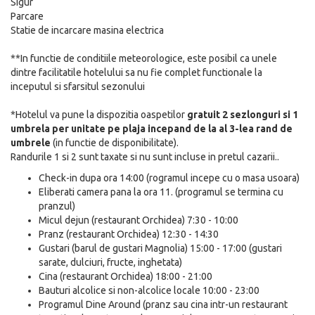
Sigur
Parcare
Statie de incarcare masina electrica
**In functie de conditiile meteorologice, este posibil ca unele
dintre facilitatile hotelului sa nu fie complet functionale la
inceputul si sfarsitul sezonului
*Hotelul va pune la dispozitia oaspetilor
gratuit 2 sezlonguri si 1
umbrela per unitate pe plaja incepand de la al 3-lea rand de
umbrele
(in functie de disponibilitate).
Randurile 1 si 2 sunt taxate si nu sunt incluse in pretul cazarii..
Check-in dupa ora 14:00 (rogramul incepe cu o masa usoara)
Eliberati camera pana la ora 11. (programul se termina cu
pranzul)
Micul dejun (restaurant Orchidea) 7:30 - 10:00
Pranz (restaurant Orchidea) 12:30 - 14:30
Gustari (barul de gustari Magnolia) 15:00 - 17:00 (gustari
sarate, dulciuri, fructe, inghetata)
Cina (restaurant Orchidea) 18:00 - 21:00
Bauturi alcolice si non-alcolice locale 10:00 - 23:00
Programul Dine Around (pranz sau cina intr-un restaurant