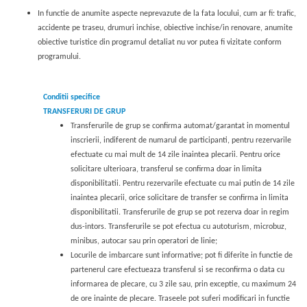
In functie de anumite aspecte neprevazute de la fata locului, cum ar fi: trafic,
accidente pe traseu, drumuri inchise, obiective inchise/in renovare, anumite
obiective turistice din programul detaliat nu vor putea fi vizitate conform
programului.
Conditii specifice
TRANSFERURI DE GRUP
Transferurile de grup se confirma automat/garantat in momentul
inscrierii, indiferent de numarul de participanti, pentru rezervarile
efectuate cu mai mult de 14 zile inaintea plecarii. Pentru orice
solicitare ulterioara, transferul se confirma doar in limita
disponibilitatii. Pentru rezervarile efectuate cu mai putin de 14 zile
inaintea plecarii, orice solicitare de transfer se confirma in limita
disponibilitatii. Transferurile de grup se pot rezerva doar in regim
dus-intors. Transferurile se pot efectua cu autoturism, microbuz,
minibus, autocar sau prin operatori de linie;
Locurile de imbarcare sunt informative; pot fi diferite in functie de
partenerul care efectueaza transferul si se reconfirma o data cu
informarea de plecare, cu 3 zile sau, prin excep
tie, cu
maximum 24
de ore inainte de plecare. Traseele pot suferi modificari in functie