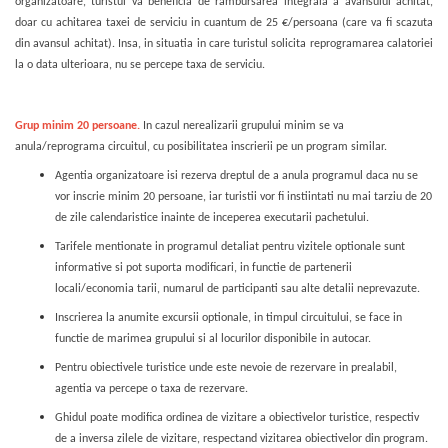
organizatoare, turistul va beneficia de rambursarea integrala a avansului achitat,
doar cu achitarea taxei de serviciu in cuantum de 25 €/persoana (care va fi scazuta
din avansul achitat). Insa, in situatia in care turistul solicita reprogramarea calatoriei
la o data ulterioara, nu se percepe taxa de serviciu.
Grup minim 20 persoane.
In cazul nerealizarii grupului minim se va
anula/reprograma circuitul, cu posibilitatea inscrierii pe un program similar.
Agentia organizatoare isi rezerva dreptul de a anula programul daca nu se
vor inscrie minim 20 persoane, iar turistii vor fi instiintati nu mai tarziu de 20
de zile calendaristice inainte de inceperea executarii pachetului.
Tarifele mentionate in programul detaliat pentru vizitele optionale sunt
informative si pot suporta modificari, in functie de partenerii
locali/economia tarii, numarul de participanti sau alte detalii neprevazute.
Inscrierea la anumite excursii optionale, in timpul circuitului, se face in
functie de marimea grupului si al locurilor disponibile in autocar.
Pentru obiectivele turistice unde este nevoie de rezervare in prealabil,
agentia va percepe o taxa de rezervare.
Ghidul poate modifica ordinea de vizitare a obiectivelor turistice, respectiv
de a inversa zilele de vizitare, respectand vizitarea obiectivelor din program.