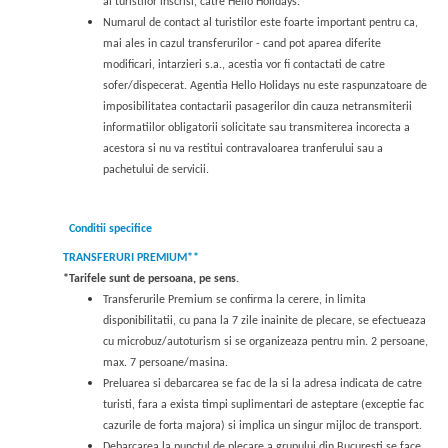
al turistilor inscrisi, catre Hello Holidays.
Numarul de contact al turistilor este foarte important pentru ca,
mai ales in cazul transferurilor - cand pot aparea diferite
modificari, intarzieri s.a., acestia vor fi contactati de catre
sofer/dispecerat. Agentia Hello Holidays nu este raspunzatoare de
imposibilitatea contactarii pasagerilor din cauza netransmiterii
informatiilor obligatorii solicitate sau transmiterea incorecta a
acestora si nu va restitui contravaloarea tranferului sau a
pachetului de servicii.
Conditii specifice
TRANSFERURI PREMIUM**
*Tarifele sunt de persoana, pe sens.
Transferurile Premium se confirma la cerere, in limita
disponibilitatii, cu pana la 7 zile inainite de plecare, se efectueaza
cu microbuz/autoturism si se organizeaza pentru min. 2 persoane,
max. 7 persoane/masina.
Preluarea si debarcarea se fac de la si la adresa indicata de catre
turisti, fara a exista timpi suplimentari de asteptare (exceptie fac
cazurile de forta majora) si implica un singur mijloc de transport.
Debarcarea la punctul de plecare a grupului din Bucuresti se face