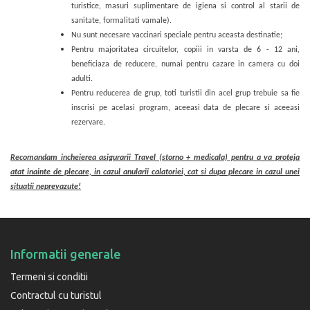
turistice, masuri suplimentare de igiena si control al starii de
sanitate, formalitati vamale).
Nu sunt necesare vaccinari speciale pentru aceasta destinatie;
Pentru majoritatea circuitelor, copiii in varsta de 6 - 12 ani,
beneficiaza de reducere, numai pentru cazare in camera cu doi
adulti.
Pentru reducerea de grup, toti turistii din acel grup trebuie sa fie
inscrisi pe acelasi program, aceeasi data de plecare si aceeasi
rezervare.
Recomandam incheierea asigurarii Travel (storno + medicala) pentru a va proteja
atat inainte de plecare, in cazul anularii calatoriei, cat si dupa plecare in cazul unei
situatii neprevazute!
Informatii generale
Termeni si conditii
Contractul cu turistul