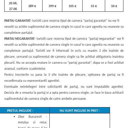
20.06,
389 €
399 €
105 €
55 €
50 €
27.06
PARTAJ GARANTAT
: turistii care rezerva tipul de camera “partaj garantat” nu vor fi
nevoiti sa achite suplimentul de camera single in cazul in care agentia nu reuseste sa
completeze partajul.
PARTAJ NEGARANTAT
: turistii care rezerva tipul de camera “partaj negarantat” vor fi
nevoiti sa achite suplimentul de camera single in cazul in care agentia nu reuseste sa
completeze partajul. Turistii vor fi informati in scris cu maxim 2 zile inainte de
plecare, urmand ca suplimentul de camera single sa fie achitat obligatoriu inaintea
plecarii. Nu se accepta mutare in camera cu ”partaj garantat”, dupa ce a fost achitat
avansul, conform scadentelor.
Pentru inscrierile cu pana la 3 zile inainte de plecare, optiunea de partaj va fi
reconfirmata cu reprezentantii agentiei.
Eventuale neintelegeri intre solicitantii de partaj, nu sunt imputabile agentiei.
Decizia de a renunta la partaj si a opta pentru camera single, se face in baza achitarii
suplimentului de camera single de catre ambele persoane.
PRETUL INCLUDE :
NU SUNT INCLUSE IN PRET :
Zbor Bucuresti -
Antalya si retur,