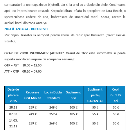
cumparaturi la un magazin de bijuterii, dar si la unul cu articole din piele. Continuam,
apoi, cu impresionanta cascada Karpuzkaldiran, aflata in apropiere de Lara Beach, o
spectaculoasa cadere de apa, imbratisata de smaraldul marii. Seara, cazare la
acelasi hotel din zona Antalya.
ZIUA 8.
ANTALYA - BUCURESTI
Mic dejun. Transfer la aeroport pentru zborul de retur spre Bucuresti
(direct sau via
Istanbul)
.
ORAR DE ZBOR INFORMATIV (ATENTIE! Orarul de zbor este informativ si poate
suporta modificari impuse de compania aeriana):
OTP – AYT 10:00 – 12:50
AYT – OTP 08:10 – 09:00
Date de
Supliment
Copil
Reducere
Loc in Dubla
Supliment
plecare
partaj
0- 1.99
First Minute
Standard
SGL
2025
GARANTAT
ani
28.11
239 €
249 €
105 €
55 €
50 €
07.03
249 €
259 €
105 €
55 €
50 €
14.03,
259 €
269 €
105 €
55 €
50 €
21.11