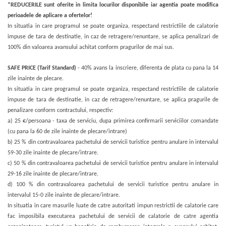
*REDUCERILE sunt oferite in limita locurilor disponibile iar agentia poate modifica
perioadele de aplicare a ofertelor!
In situatia in care programul se poate organiza, respectand restrictiile de calatorie
impuse de tara de destinatie, in caz de retragere/renuntare,
se aplica penalizari de
100% din valoarea avansului achitat conform pragurilor de mai sus.
SAFE PRICE (Tarif Standard)
- 40% avans la inscriere, diferenta de plata cu pana la 14
zile inainte de plecare.
In situatia in care programul se poate organiza, respectand restrictiile de calatorie
impuse de tara de destinatie, in caz de retragere/renuntare, se aplica pragurile de
penalizare conform contractului, respectiv:
a) 25 €/persoana - taxa de serviciu, dupa primirea confirmarii serviciilor comandate
(cu pana la 60 de zile inainte de plecare/intrare)
b) 25 % din contravaloarea pachetului de servicii turistice pentru anulare in intervalul
59-30 zile inainte de plecare/intrare.
c) 50 % din contravaloarea pachetului de servicii turistice pentru anulare in intervalul
29-16 zile inainte de plecare/intrare.
d) 100 % din contravaloarea pachetului de servicii turistice pentru anulare in
intervalul 15-0 zile inainte de plecare/intrare.
In situatia in care masurile luate de catre autoritati impun restrictii de calatorie care
fac imposibila executarea pachetului de servicii de calatorie de catre agentia