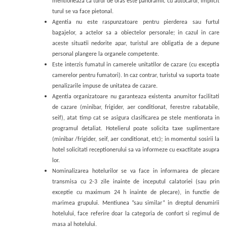
mentioneaza ca turul de oras este panoramic cu autocarul, implicit
turul se va face pietonal.
Agentia nu este raspunzatoare pentru pierderea sau furtul
bagajelor, a actelor sa a obiectelor personale; in cazul in care
aceste situatii nedorite apar, turistul are obligatia de a depune
personal plangere la organele competente.
Este interzis fumatul in camerele unitatilor de cazare (cu exceptia
camerelor pentru fumatori). In caz contrar, turistul va suporta toate
penalizarile impuse de unitatea de cazare.
Agentia organizatoare nu garanteaza existenta anumitor facilitati
de cazare (minibar, frigider, aer conditionat, ferestre rabatabile,
seif), atat timp cat se asigura clasificarea pe stele mentionata in
programul detaliat. Hotelierul poate solicita taxe suplimentare
(minibar /frigider, seif, aer conditionat, etc); in momentul sosirii la
hotel solicitati receptionerului sa va informeze cu exactitate asupra
lor.
Nominalizarea hotelurilor se va face in informarea de plecare
transmisa cu 2-3 zile inainte de inceputul calatoriei (
sau prin
exceptie cu maximum 24 h inainte de plecare)
, in functie de
marimea grupului. Mentiunea ”sau similar” in dreptul denumirii
hotelului, face referire doar la categoria de confort si regimul de
masa al hotelului.