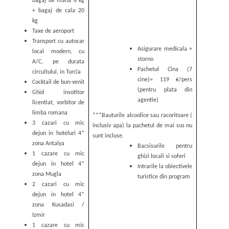
bagaj de mana 6 kg
+ bagaj de cala 20
kg
Taxe de aeroport
Transport cu autocar
Asigurare medicala +
local modern, cu
storno
A/C, pe durata
Pachetul Cina (7
circuitului, in Turcia
cine)= 119 €/pers
Cocktail de bun-venit
(pentru plata din
Ghid insotitor
agentie)
licentiat, vorbitor de
limba romana
***
Bauturile alcoolice sau racoritoare (
3 cazari cu mic
inclusiv apa) la pachetul de mai sus nu
dejun in hoteluri 4*
sunt incluse.
zona Antalya
Bacsisurile pentru
1 cazare cu mic
ghizi locali si soferi
dejun in hotel 4*
Intrarile la obiectivele
zona Mugla
turistice din program
2 cazari cu mic
dejun in hotel 4*
zona Kusadasi /
Izmir
1 cazare cu mic