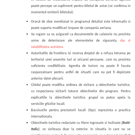
poate percepe un supliment pentru biletul de avion (se confirma in
momentul emiterii biletului).
Orarul de zbor mentionat in programul detaliat este informativ si
poate suporta modificari impuse de compania aeriana.
Va rugam sa va asigurati ca documentele de calatorie nu prezinta
urme de deteriorare ale elementelor de siguranta
, dar si
valabilitatea acestora.
Autoritatile de frontiera isi rezerva dreptul de a refuza intrarea pe
teritoriul unei anumite tari ai oricarei persoane, care nu prezinta
suficienta credibilitate. Agentia de turism nu poate fi facuta
raspunzatoare pentru astfel de situatii care nu pot fi depistate
anterior datei plecarii.
Ghidul poate modifica ordinea de vizitare a obiectivelor turistice,
cu respectarea vizitarii tuturor obiectivelor din program. Pentru
explicatiile la obiectivele turistice, grupul va putea apela la
serviciile ghizilor locali.
Bacsisurile pentru prestatorii locali (tips) reprezinta o practica
internationala.
Obiectivele turistice redactate cu litere ingrosate si inclinate
(Bold-
Italic)
, se viziteaza doar la exterior. In situatia in care nu se