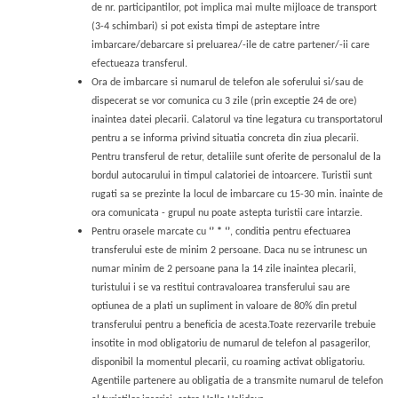
de nr. participantilor, pot implica mai multe mijloace de transport
(3-4 schimbari) si pot exista timpi de asteptare intre
imbarcare/debarcare si preluarea/-ile de catre partener/-ii care
efectueaza transferul.
Ora de imbarcare si numarul de telefon ale soferului si/sau de
dispecerat se vor comunica cu 3 zile (prin exceptie 24 de ore)
inaintea datei plecarii. Calatorul va tine legatura cu transportatorul
pentru a se informa privind situatia concreta din ziua plecarii.
Pentru transferul de retur, detaliile sunt oferite de personalul de la
bordul autocarului in timpul calatoriei de intoarcere. Turistii sunt
rugati sa se prezinte la locul de imbarcare cu 15-30 min. inainte de
ora comunicata - grupul nu poate astepta turistii care intarzie.
Pentru orasele marcate cu
‘’ * ‘’
, conditia pentru efectuarea
transferului este de minim 2 persoane. Daca nu se intrunesc un
numar minim de 2 persoane pana la 14 zile inaintea plecarii,
turistului i se va restitui contravaloarea transferului sau are
optiunea de a plati un supliment in valoare de 80% din pretul
transferului pentru a beneficia de acesta.Toate rezervarile trebuie
insotite in mod obligatoriu de numarul de telefon al pasagerilor,
disponibil la momentul plecarii, cu roaming activat obligatoriu.
Agentiile partenere au obligatia de a transmite numarul de telefon