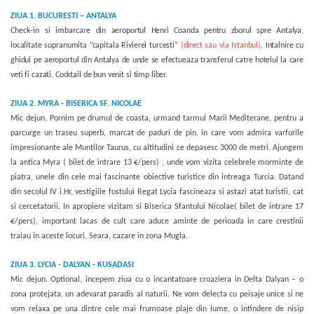
ZIUA 1.
BUCURESTI – ANTALYA
Check-in si imbarcare
din aeroportul Henri Coanda pentru zborul spre Antalya,
localitate supranumita
“capitala Rivierei turcesti”
(direct sau via Istanbul)
. Intalnire cu
ghidul pe aeroportul din Antalya de unde se efectueaza transferul catre hotelul la care
veti fi cazati. Cocktail de bun venit si timp liber.
ZIUA 2.
MYRA - BISERICA SF. NICOLAE
Mic dejun. Pornim pe drumul de coasta, urmand tarmul Marii Mediterane, pentru a
parcurge un traseu superb, marcat de paduri de pin, in care vom admira varfurile
impresionante ale Muntilor Taurus, cu altitudini ce depasesc 3000 de metri. Ajungem
la antica Myra ( bilet de intrare 13 €/pers) , unde vom vizita celebrele morminte de
piatra, unele din cele mai fascinante obiective turistice din intreaga Turcia. Datand
din secolul IV i.Hr, vestigiile fostului Regat Lycia fascineaza si astazi atat turistii, cat
si cercetatorii. In apropiere vizitam si Biserica Sfantului Nicolae( bilet de intrare 17
€/pers), important lacas de cult care aduce aminte de perioada in care crestinii
traiau in aceste locuri. Seara, cazare in zona Mugla.
ZIUA 3.
LYCIA - DALYAN - KUSADASI
Mic dejun. Optional, incepem ziua cu o incantatoare croaziera in Delta Dalyan – o
zona protejata, un adevarat paradis al naturii. Ne vom delecta cu peisaje unice si ne
vom relaxa pe una dintre cele mai frumoase plaje din lume, o intindere de nisip