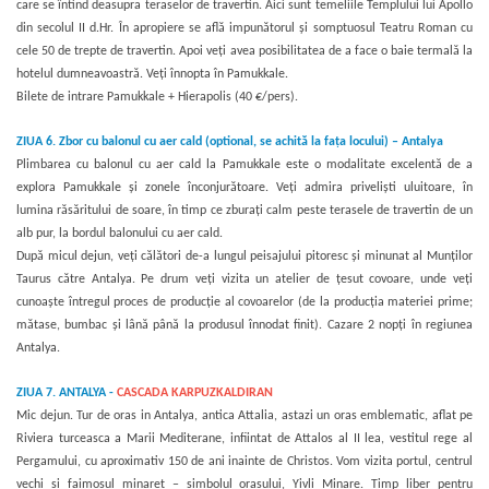
care se întind deasupra teraselor de travertin. Aici sunt temeliile Templului lui Apollo
din secolul II d.Hr. În apropiere se află impunătorul și somptuosul Teatru Roman cu
cele 50 de trepte de travertin. Apoi veți avea posibilitatea de a face o baie termală la
hotelul dumneavoastră. Veți înnopta în Pamukkale.
Bilete de intrare Pamukkale + Hierapolis
(40 €/pers).
ZIUA 6.
Zbor cu balonul cu aer cald (optional, se achită la fața locului) – Antalya
Plimbarea cu balonul cu aer cald la Pamukkale este o modalitate excelentă de a
explora Pamukkale și zonele înconjurătoare. Veți admira priveliști uluitoare, în
lumina răsăritului de soare, în timp ce zburați calm peste terasele de travertin de un
alb pur, la bordul balonului cu aer cald.
După micul dejun, veți călători de-a lungul peisajului pitoresc și minunat al Munților
Taurus către Antalya. Pe drum veți vizita un atelier de țesut covoare, unde veți
cunoaște întregul proces de producție al covoarelor (de la producția materiei prime;
mătase, bumbac și lână până la produsul înnodat finit). Cazare 2 nopți în regiunea
Antalya.
ZIUA 7.
ANTALYA -
CASCADA KARPUZKALDIRAN
Mic dejun. Tur de oras in Antalya, antica Attalia, astazi un oras emblematic, aflat pe
Riviera turceasca a Marii Mediterane, infiintat de Attalos al II lea, vestitul rege al
Pergamului, cu aproximativ 150 de ani inainte de Christos. Vom vizita portul, centrul
vechi si faimosul minaret – simbolul orasului, Yivli Minare. Timp liber pentru