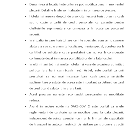
Denumirea si locatia hotelurilor se pot modifica pana in momentul
plecarii. Detaliile finale vor fi afisate in informarea de plecare.
Hotelul isi rezerva dreptul de a solicita fiecarui turist o suma cash
sau o copie a cartii de credit personale, ca garantie pentru
cheltuielile suplimentare ce urmeaza a fi facute pe parcursul
sederii.
In situatia in care turistul are cerinte speciale, cum ar fi: camere
alaturate sau cu o anumita localizare, meniu special, acestea vor fi
cu titlul de solicitare catre prestatori dar nu vor fi considerate
confirmate decat in masura posibilitatilor de la fata locului.
In ultimii ani tot mai multe hoteluri si vase de croaziera au initiat
politica fara bani cash (cash free). Astfel, este posibil ca unii
prestatori sa nu mai incaseze bani cash pentru serviciile
suplimentare prestate, de aceea este important sa detineti un card
de credit cand calatoriti in afara tarii.
Acest program nu este recomandat persoanelor cu mobilitate
redusa.
Avand in vedere epidemia SARS-COV 2 este posibil ca unele
reglementari de calatorie sa se modifice pana la data plecarii,
independent de vointa agentiei (cum ar fi: limitari ale capacitatii
de transport in autocar, restrictii de vizitare pentru unele atractii