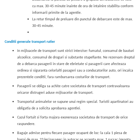
cu max. 30-45 minute inainte de ora de intalnire stabilita conform
informarii primite de la agentie.
La retur timpul de preluare din punctul de debarcare este de max.
30-45 minute.
Conditii generale transport rutier
In mijloacele de transport sunt strict interzise: fumatul, consumul de bauturi
alcoolice, consumul de droguri si substante stupefiante. Ne rezervam dreptul
de a debarca pasagerii in stare de ebrietate si pasagerii care afecteaza
ordinea si siguranta celorlalti pasageri sau a conducatorilor auto, ori incalca
prezentele conditii, fara rambursarea costurilor de transport.
Pasagerii se obliga sa achite catre societatea de transport contravaloarea
oricaror distrugeri aduse mijloacelor de transport.
Transportul animalelor se supune unui regim special. Turistii apartinatori au
obligatia de a solicita aprobarea agentiei.
Cazul fortuit si forta majora exonereaza societatea de transport de orice
raspundere
.
Bagaje admise pentru fiecare pasager ocupant de loc: la cala 1 piesa de
bagaj de max. 23 kg/pasager; in autocar se accepta max. 1 rucsac (geanta