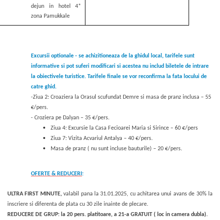
dejun in hotel 4*
zona Pamukkale
Excursii optionale - se achizitioneaza de la ghidul local, tarifele sunt
informative si pot suferi modificari si acestea nu includ biletele de intrare
la obiectivele turistice. Tarifele finale se vor reconfirma la fata locului de
catre ghid.
-Ziua 2: Croaziera la Orasul scufundat Demre si masa de pranz inclusa – 55
€/pers.
- Croziera pe Dalyan – 35 €/pers.
Ziua 4: Excursie la Casa Fecioarei Maria si Sirince – 60 €/pers
Ziua 7: Vizita Acvariul Antalya – 40 €/pers.
Masa de pranz ( nu sunt incluse bauturile) – 20 €/pers.
OFERTE & REDUCERI
:
ULTRA FIRST MINUTE,
valabil pana la 31.01.2025, cu achitarea unui avans de 30% la
inscriere si diferenta de plata cu 30 zile inainte de plecare.
REDUCERE DE GRUP: la 20 pers. platitoare, a 21-a GRATUIT ( loc in camera dubla).