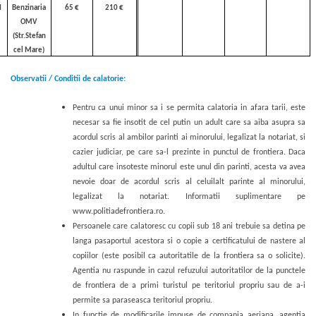
I
Benzinaria
65 €
210 €
OMV
(Str.Stefan
cel Mare)
Observatii / Conditii de calatorie:
Pentru ca unui minor sa i se permita calatoria in afara tarii, este
necesar sa fie insotit de cel putin un adult care sa aiba asupra sa
acordul scris al ambilor parinti ai minorului, legalizat la notariat, si
cazier judiciar, pe care sa-l prezinte in punctul de
frontiera. Daca
adultul care insoteste minorul este unul din parinti, acesta va avea
nevoie doar de acordul scris al celuilalt parinte al minorului,
legalizat la notariat. Informatii suplimentare pe
www.politiadefrontiera.ro
.
Persoanele care calatoresc cu copii sub 18 ani trebuie sa detina pe
langa pasaportul acestora si o copie a certificatului de nastere al
copiilor (este posibil ca autoritatile de la frontiera sa o solicite).
Agentia nu raspunde in cazul refuzului autoritatilor de la punctele
de frontiera de a primi turistul pe teritoriul propriu sau de a-i
permite sa paraseasca teritoriul propriu.
In functie de modificarile impuse de compania aeriana, agentia