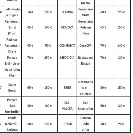
Atlantic
Metro
Lidl – Fosta
Benzinaria
I
50 €
130 €
SLATINA
60 €
120 €
autogara
OMV
Restaurant
Benzinaria
Turist
45 €
100 €
CRAIOVA
Petrom
65 €
150 €
T
(Profi)
Gara
Patinoar
U
Restaurant
45 €
80 €
CONSTANTA
Gara CFR
70 €
140 €
Diana
Parcare
70 €
250 €
MEDGIDIA
Restaurant
70 €
130 €
Lidl – vis-a-
Balada
vis de Iulius
Mall
Benzinaria
Statie
D
65 €
180 €
SIBIU
Mol -
80 €
180 €
Renel
Selimbar
Parcare
RM.
Sala
I
Sala
50 €
160 €
60 €
120 €
VALCEA
Sporturilor
Sporturilor
Panda
Petrom
A
(Calarasi) –
50 €
140 €
PITESTI
Podul
50 €
90 €
Bariera)
Viilor