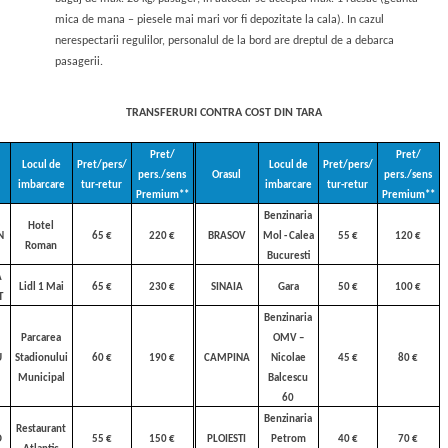
mica de mana – piesele mai mari vor fi depozitate la cala). In cazul
nerespectarii regulilor, personalul de la bord are dreptul de a debarca
pasagerii.
TRANSFERURI CONTRA COST DIN TARA
Pret/
Pret/
Locul de
Pret/pers/
Locul de
Pret/pers/
l
pers./sens
Orasul
pers./sens
imbarcare
tur-retur
imbarcare
tur-retur
Premium**
Premium**
Benzinaria
Hotel
N
65 €
220 €
BRASOV
Mol - Calea
55 €
120 €
Roman
Bucuresti
A
Lidl 1 Mai
65 €
230 €
SINAIA
Gara
50 €
100 €
T
Benzinaria
Parcarea
OMV –
U
Stadionului
60 €
190 €
CAMPINA
Nicolae
45 €
80 €
Municipal
Balcescu
60
Benzinaria
Restaurant
D
55 €
150 €
PLOIESTI
Petrom
40 €
70 €