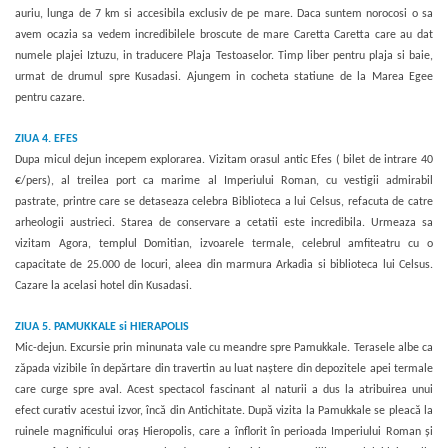
auriu, lunga de 7 km si accesibila exclusiv de pe mare. Daca suntem norocosi o sa
avem ocazia sa vedem incredibilele broscute de mare Caretta Caretta care au dat
numele plajei Iztuzu, in traducere Plaja Testoaselor. Timp liber pentru plaja si baie,
urmat de drumul spre Kusadasi. Ajungem in cocheta statiune de la Marea Egee
pentru cazare.
ZIUA 4.
EFES
Dupa micul dejun incepem explorarea. Vizitam orasul antic Efes ( bilet de intrare 40
€/pers), al treilea port ca marime al Imperiului Roman, cu vestigii admirabil
pastrate, printre care se detaseaza celebra Biblioteca a lui Celsus, refacuta de catre
arheologii austrieci. Starea de conservare a cetatii este incredibila. Urmeaza sa
vizitam Agora, templul Domitian, izvoarele termale, celebrul amfiteatru cu o
capacitate de 25.000 de locuri, aleea din marmura Arkadia si biblioteca lui Celsus.
Cazare la acelasi hotel din Kusadasi.
ZIUA 5.
PAMUKKALE si HIERAPOLIS
Mic-dejun. Excursie prin minunata vale cu meandre spre Pamukkale. Terasele albe ca
zăpada vizibile în depărtare din travertin au luat naștere din depozitele apei termale
care curge spre aval. Acest spectacol fascinant al naturii a dus la atribuirea unui
efect curativ acestui izvor, încă din Antichitate. După vizita la Pamukkale se pleacă la
ruinele magnificului oraș Hieropolis, care a înflorit în perioada Imperiului Roman și