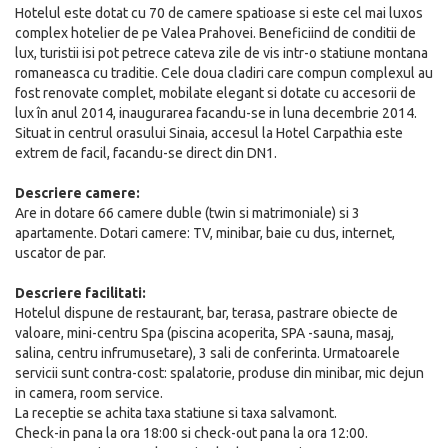
Hotelul este dotat cu 70 de camere spatioase si este cel mai luxos
complex hotelier de pe Valea Prahovei. Beneficiind de conditii de
lux, turistii isi pot petrece cateva zile de vis intr-o statiune montana
romaneasca cu traditie. Cele doua cladiri care compun complexul au
fost renovate complet, mobilate elegant si dotate cu accesorii de
lux în anul 2014, inaugurarea facandu-se in luna decembrie 2014.
Situat in centrul orasului Sinaia, accesul la Hotel Carpathia este
extrem de facil, facandu-se direct din DN1.
Descriere camere:
Are in dotare 66 camere duble (twin si matrimoniale) si 3
apartamente. Dotari camere: TV, minibar, baie cu dus, internet,
uscator de par.
Descriere facilitati:
Hotelul dispune de restaurant, bar, terasa, pastrare obiecte de
valoare, mini-centru Spa (piscina acoperita, SPA -sauna, masaj,
salina, centru infrumusetare), 3 sali de conferinta. Urmatoarele
servicii sunt contra-cost: spalatorie, produse din minibar, mic dejun
in camera, room service.
La receptie se achita taxa statiune si taxa salvamont.
Check-in pana la ora 18:00 si check-out pana la ora 12:00.