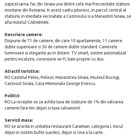
zapezii iarna, fac din Sinaia una dintre cele mai frecventate statiuni
montane din Romania. In acest cadru pitoresc, in parcul central al
statiunii, in imediata vecinatate a Cazinoului si a Manastirii Sinaia, se
afla Hotelul CARAIMAN.
Descriere camere:
Dispune de 71 de camere, din care 10 apartamente, 11 camere
duble superioare si 50 de camere duble standard. Camerele
luminoase si elegante au in dotare: TV smart, sistem automatizat
pentru incalzire, conexiune wi-fi, baie proprie cu dus.
Atractii turistice:
RO Castelul Peles, Pelisor, Manastirea Sinaia, Muzeul Bucegi,
Cazinoul Sinaia, Casa Memoriala George Enescu.
Politici:
RO La receptie se va achita taxa de statiune de 1% din valoarea
camerei fara mic dejun si taxa salvamont.
Servicii masa:
RO se acorda in unitatea restaurant Caraiman, categoria I, micul
dejun in sistem bufet suedez, dejun si cina a la carte.