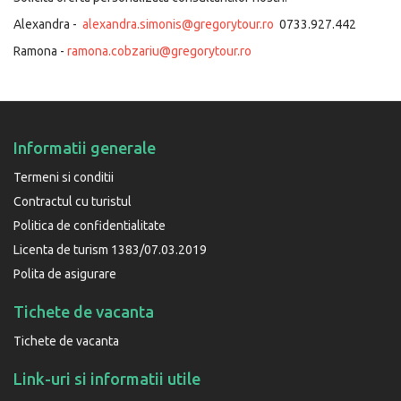
Alexandra -
alexandra.simonis@gregorytour.ro
0733.927.442
Ramona -
ramona.cobzariu@gregorytour.ro
Informatii generale
Termeni si conditii
Contractul cu turistul
Politica de confidentialitate
Licenta de turism 1383/07.03.2019
Polita de asigurare
Tichete de vacanta
Tichete de vacanta
Link-uri si informatii utile