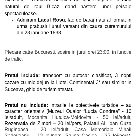
natural de raul Bicaz, dand nastere unor peisaje
spectaculoase.
Admiram
Lacul Rosu,
lac de baraj natural format in
urma prabusirii unui versant din cauza cutremurului
din 23 ianuarie 1838.
Plecare catre Bucuresti, sosire in jurul orei 23:00, in functie
de trafic.
Pretul include:
transport cu autocar clasificat, 3 nopti
cazare cu
mic dejun la Hotel Continental 3* sau similar in
Suceava, ghid de turism atestat.
Pretul nu include:
intrarile la obiectivele turistice
– au
caracter orientativ (Muzeul Oualor “Lucia Condrea” - 10
lei/adult,
Mocanita Hutulca-Moldovita - 50 lei/adult,
Rezervatia de Zimbri – 20 lei/pers,
Palatul Al. Ioan Cuza
Ruginoasa – 20 lei/adult, Casa Memoriala Mihail
Sadoveanu – 13 lei/pers, Salina Cacica – 25 lei/pers),