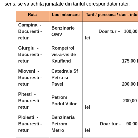
sens, se va achita jumatate din tariful corespundator rutei.
Ruta
Loc imbarcare
Tarif / persoana / dus - into
Campina -
Benzinarie
Bucuresti -
Doar tur – 100,00
OMV
retur
lei
Giurgiu -
Rompetrol
Bucuresti -
vis-a-vis de
retur
Kaufland
175,00 l
Mioveni -
Catedrala Sf
Bucuresti -
Petru si
retur
Pavel
200,00 l
Pitesti -
Petrom
Bucuresti -
200,00
Podul Viilor
retur
lei
Ploiesti -
Benzinaria
Bucuresti -
Petrom
Doar tur – 90,00
retur
Metro
lei