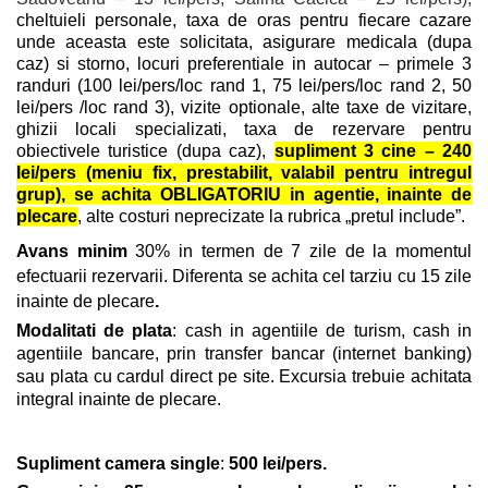
cheltuieli personale, taxa de oras pentru fiecare cazare
unde aceasta este solicitata, asigurare medicala (dupa
caz) si storno, locuri preferentiale in autocar – primele 3
randuri (100 lei/pers/loc rand 1, 75 lei/pers/loc rand 2, 50
lei/pers /loc rand 3), vizite optionale, alte taxe de vizitare,
ghizii locali specializati, taxa de rezervare pentru
obiectivele turistice (dupa caz),
supliment 3 cine – 240
lei/pers (meniu fix, prestabilit, valabil pentru intregul
grup), se achita OBLIGATORIU in agentie, inainte de
plecare
, alte costuri neprecizate la rubrica „pretul include”.
Avans minim
30% in termen de 7 zile de la momentul
efectuarii rezervarii. Diferenta se achita cel tarziu cu 15 zile
inainte de plecare
.
Modalitati de plata
: cash in agentiile de turism, cash in
agentiile bancare, prin transfer bancar (internet banking)
sau plata cu cardul direct pe site. Excursia trebuie achitata
integral inainte de plecare.
Supliment camera single
:
500 lei/pers.