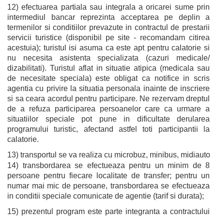
12) efectuarea partiala sau integrala a oricarei sume prin
intermediul bancar reprezinta acceptarea pe deplin a
termenilor si conditiilor prevazute in contractul de prestarii
servicii turistice (disponibil pe site - recomandam citirea
acestuia); turistul isi asuma ca este apt pentru calatorie si
nu necesita asistenta specializata (cazuri medicale/
dizabilitati). Turistul aflat in situatie atipica (medicala sau
de necesitate speciala) este obligat ca notifice in scris
agentia cu privire la situatia personala inainte de inscriere
si sa ceara acordul pentru participare. Ne rezervam dreptul
de a refuza participarea persoanelor care ca urmare a
situatiilor speciale pot pune in dificultate derularea
programului turistic, afectand astfel toti participantii la
calatorie.
13) transportul se va realiza cu microbuz, minibus, midiautocar
14) transbordarea se efectueaza pentru un minim de 8
persoane pentru fiecare localitate de transfer; pentru un
numar mai mic de persoane, transbordarea se efectueaza
in conditii speciale comunicate de agentie (tarif si durata);
15) prezentul program este parte integranta a contractului