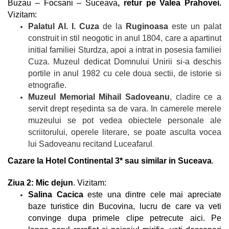
Buzau – Focsani – Suceava
, retur pe Valea Prahovei.
Vizitam:
Palatul Al. I. Cuza
de la
Ruginoasa
este un palat
construit in stil neogotic in anul 1804, care a apartinut
initial familiei Sturdza, apoi a intrat in posesia familiei
Cuza. Muzeul dedicat Domnului Unirii si-a deschis
portile in anul 1982 cu cele doua sectii, de istorie si
etnografie.
Muzeul Memorial Mihail Sadoveanu
, cladire ce a
servit drept reședinta sa de vara.
In camerele merele
muzeului se pot vedea obiectele personale ale
scriitorului, operele literare, se poate asculta vocea
lui Sadoveanu recitand Luceafarul
.
Cazare la Hotel Continental 3* sau similar in Suceava
.
Ziua 2:
Mic dejun
. Vizitam:
Salina Cacica
este una dintre cele mai apreciate
baze turistice din
Bucovina
, lucru de care va veti
convinge dupa primele clipe petrecute aici. Pe