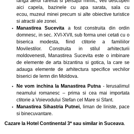
langa aerul rarefiat si peisajul mirific, veti descoperi
aici capela, bazinele cu apa sarata, sala cu
ecou, muzeul minei precum si alte obiective turistice
si atractii ale zonei
.
Manastirea Sucevita
a fost construita din ordin
domnesc,
in sec. XVI-XVII
, sub forma unei cetati cu o
biserica modesta, fiind ctitorie a familiilor
Movilestilor
. Construita in stilul arhitecturii
moldovenesti, Manastirea Sucevita este o imbinare
de elemente de arta bizantina si gotica, la care se
adauga elemente de arhitectura specifice vechilor
biserici de lemn din Moldova.
Ne vom inchina la Manastirea
Putna
- Ierusalimul
neamului romanesc – prima si cea mai importata
ctitorie a Voievodului Stefan cel Mare si Sfant.
Manastirea Sihastria Putnei,
liman de liniste, pace
si binecuvantare.
Cazare la Hotel Continental 3* sau similar in Suceava
.