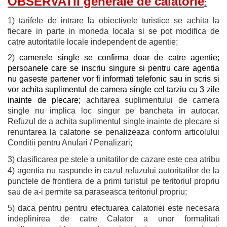
OBSERVATII generale de calatorie
:
1) tarifele de intrare la obiectivele turistice se achita la
fiecare in parte in moneda locala si se pot modifica de
catre autoritatile locale independent de agentie;
2)
camerele single se confirma doar de catre agentie;
persoanele care se inscriu singure si pentru care agentia
nu gaseste partener vor fi informati telefonic sau in scris si
vor achita suplimentul de camera single cel tarziu cu 3 zile
inainte de plecare;
achitarea suplimentului de camera
single nu implica loc singur pe bancheta in autocar.
Refuzul de a achita suplimentul single inainte de plecare si
renuntarea la calatorie se penalizeaza conform articolului
Conditii pentru Anulari / Penalizari;
3) clasificarea pe stele a unitatilor de cazare este cea atribui
4) agentia nu raspunde in cazul refuzului autoritatilor de la
punctele de frontiera de a primi turistul pe teritoriul propriu
sau de a-i permite sa paraseasca teritoriul propriu;
5) daca pentru pentru efectuarea calatoriei este necesara
indeplinirea de catre Calator a unor formalitati