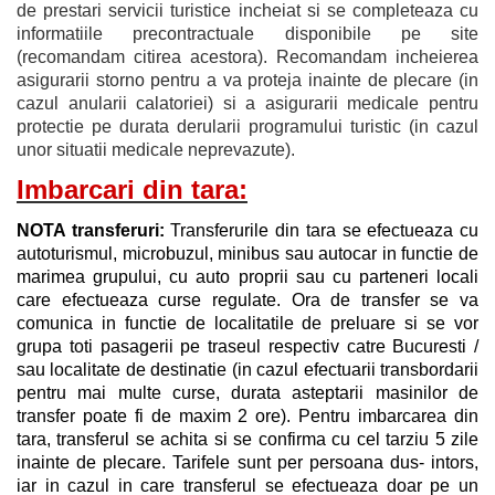
de prestari servicii turistice incheiat si se completeaza cu
informatiile precontractuale disponibile pe site
(recomandam citirea acestora). Recomandam incheierea
asigurarii storno pentru a va proteja inainte de plecare (in
cazul anularii calatoriei) si a asigurarii medicale pentru
protectie pe durata derularii programului turistic (in cazul
unor situatii medicale neprevazute).
Imbarcari din tara:
NOTA transferuri:
Transferurile din tara se efectueaza cu
autoturismul, microbuzul, minibus sau autocar in functie de
marimea grupului, cu auto proprii sau cu parteneri locali
care efectueaza curse regulate. Ora de transfer se va
comunica in functie de localitatile de preluare si se vor
grupa toti pasagerii pe traseul respectiv catre Bucuresti /
sau localitate de destinatie (in cazul efectuarii transbordarii
pentru mai multe curse, durata asteptarii masinilor de
transfer poate fi de maxim 2 ore). Pentru imbarcarea din
tara, transferul se achita si se confirma cu cel tarziu 5 zile
inainte de plecare. Tarifele sunt per persoana dus- intors,
iar in cazul in care transferul se efectueaza doar pe un