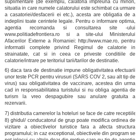
suplimentare (de exemplu, calatoria impreuna cu minori,
situatia in care numele calatorului este schimbat ca urmare
a casatoriei/desfacerii ei etc.), acesta are obligatia de a
indeplini toate cerintele legale. Pentru o informare optima,
agentia recomanda si consultarea site -ului
www.politiadefrontiera.ro si a site-ului Ministerului
Afacerilor Externe a Romaniei: http://www.mae.ro, pentru
informatii complete privind Regimul de calatorie in
strainatate, cat si in ceea ce priveste conditiile de
calatorie/intrare pe teritoriul tarii/tarilor de destinatie.
6) daca tara de destinatie impune obligativitatea efectuarii
unor teste PCR pentru virusuri (SARS COV 2, sau alt tip de
virus) sau obligativitatea de vaccinare, acestea din urma
cad in responsabilitatea turistului si nu obliga agentia de
turism la vreo despagubire sau anulare gratuita a
rezervarii.
7) distributia camerelor la hoteluri se face de catre receptiile
8) ghidul/ conducatorul de grup poate modifica ordinea de
vizitare a obiectivelor turistice fara a afecta structura
programului; in caz exceptional, obiectivele din program se
pot inlocui cu altele doar din motive care nu tin de agentie