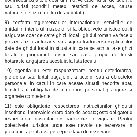
sau turisti (conditii meteo, restrictii de acces, cauze
naturale, decizii care tin de autoritati);
9) conform reglementarilor internationale, serviciile de
ghidaj in interiorul muzeelor si la obiectivele turistice pot fi
asigurate doar de catre ghizii locali; ghidul roman va face o
prezentare in autocar si va asigura traducerea explicatiilor
date de ghidul local in situatia in care se achita taxe ghizi
locali in programul turistic sau daca grupul de turisti
hotaraste angajarea acestuia la fata locului.
10) agentia nu este raspunzatoare pentru deteriorarea,
pierderea sau furtul bagajelor, a actelor sau a obiectelor
personale; in cazul in care aceste situatii nedorite apar,
turistul are obligatia de a depune personal plangere la
organele competente;
11) este obligatorie respectarea instructiunilor ghidului
insotitor si intervalele orare date de acesta; este obligatorie
respectarea masurilor de pandemie in vigoare. Pentru
obiectivele turistice unde este nevoie de rezervare in
prealabil, agentia va percepe o taxa de rezervare;