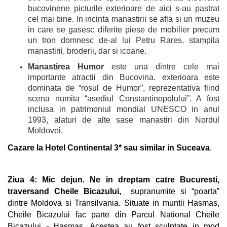
bucovinene picturile exterioare de aici s-au pastrat
cel mai bine. In incinta manastirii se afla si un muzeu
in care se gasesc diferite piese de mobilier precum
un tron domnesc de-al lui Petru Rares, stampila
manastirii, broderii, dar si icoane.
Manastirea Humor
este una dintre cele mai
importante atractii din Bucovina. exterioara este
dominata de “rosul de Humor”, reprezentativa fiind
scena numita “asediul Constantinopolului”. A fost
inclusa in patrimoniul mondial UNESCO in anul
1993, alaturi de alte sase manastiri din Nordul
Moldovei.
Cazare la Hotel Continental 3* sau similar in Suceava
.
Ziua 4: Mic dejun. Ne in dreptam catre Bucuresti,
traversand Cheile Bicazului,
supranumite si “poarta”
dintre Moldova si Transilvania. Situate in muntii Hasmas,
Cheile Bicazului fac parte din Parcul National Cheile
Bicazului - Hasmas. Acestea au fost sculptate in mod