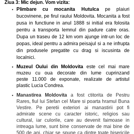
Ziua 3:
Mic dejun. Vom vizita:
Plimbare cu mocanita Hutulca
pe plaiuri
bucovinene, pe firul raului Moldovita.
Mocanita a fost
pusa in functiune in anul 1888 si initial era folosita
pentru a transporta lemnul din padure catre oras.
Dupa un traseu de 12 km vom ajunge intr-un loc de
popas, ideal pentru a admira peisajul si a ne infrupta
din produsele pregatite cu drag si iscusinta de
localnici.
Muzeul Oului din Moldovita
este cel mai mare
muzeu cu oua decorate din lume cuprinzand
peste 11.000 de exponate, realizate de artistul
plastic Lucia Condrea.
Manastirea Moldovita
a fost ctitorita de Pestru
Rares, fiul lui Stefan cel Mare si poarta hramul Buna
Vestire. Pe peretii exteriori ai manastirii pot fi
admirate scene cu caracter istoric, religios sau
cultural, iar culorile, care au devenit faimoase in
intreaga lume, sunt bine conservate de mai bine de
500 de ani, chiar se spune ca dintre toate bisericile