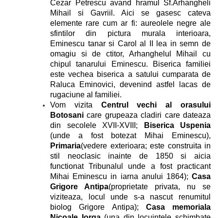
Cezar Petrescu avand hramul Sf.Arhangheli
Mihail si Gavriil. Aici se gasesc cateva
elemente rare cum ar fi: aureolele negre ale
sfintilor din pictura murala interioara,
Eminescu tanar si Carol al II lea in semn de
omagiu si de ctitor, Arhanghelul Mihail cu
chipul tanarului Eminescu. Biserica familiei
este vechea biserica a satului cumparata de
Raluca Eminovici, devenind astfel lacas de
rugaciune al familiei.
Vom vizita
Centrul vechi al orasului
Botosani
care grupeaza cladiri care dateaza
din secolele XVII-XVIII;
Biserica Uspenia
(unde a fost botezat Mihai Eminescu),
Primaria
(vedere exterioara; este construita in
stil neoclasic inainte de 1850 si aicia
functionat Tribunalul unde a fost practicant
Mihai Eminescu in iarna anului 1864);
Casa
Grigore Antipa
(proprietate privata, nu se
viziteaza, locul unde s-a nascut renumitul
biolog Grigore Antipa);
Casa memoriala
Nicoale Iorga
(una din locuintele schimbate