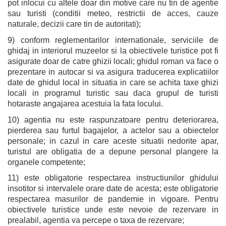
pot inlocui cu altele doar din motive care nu tin de agentie
sau turisti (conditii meteo, restrictii de acces, cauze
naturale, decizii care tin de autoritati);
9) conform reglementarilor internationale, serviciile de
ghidaj in interiorul muzeelor si la obiectivele turistice pot fi
asigurate doar de catre ghizii locali; ghidul roman va face o
prezentare in autocar si va asigura traducerea explicatiilor
date de ghidul local in situatia in care se achita taxe ghizi
locali in programul turistic sau daca grupul de turisti
hotaraste angajarea acestuia la fata locului.
10) agentia nu este raspunzatoare pentru deteriorarea,
pierderea sau furtul bagajelor, a actelor sau a obiectelor
personale; in cazul in care aceste situatii nedorite apar,
turistul are obligatia de a depune personal plangere la
organele competente;
11) este obligatorie respectarea instructiunilor ghidului
insotitor si intervalele orare date de acesta; este obligatorie
respectarea masurilor de pandemie in vigoare. Pentru
obiectivele turistice unde este nevoie de rezervare in
prealabil, agentia va percepe o taxa de rezervare;