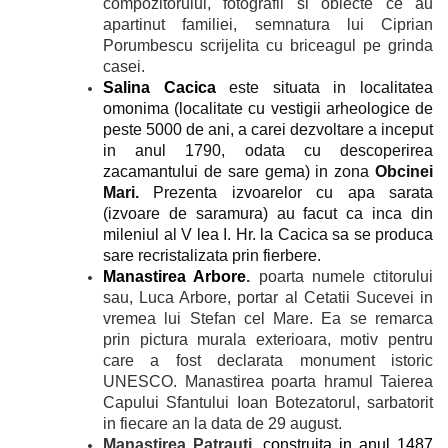
compozitorului, fotografii si obiecte ce au
apartinut familiei, semnatura lui Ciprian
Porumbescu scrijelita cu briceagul pe grinda
casei.
Salina Cacica
este situata in
localitatea
omonima
(localitate cu vestigii arheologice de
peste 5000 de ani, a carei dezvoltare a inceput
in anul 1790, odata cu descoperirea
zacamantului de sare gema) in zona
Obcinei
Mari.
Prezenta izvoarelor cu apa sarata
(izvoare de saramura) au facut ca inca din
mileniul al V lea I. Hr. la Cacica sa se produca
sare recristalizata prin fierbere.
Manastirea Arbore
.
poarta numele ctitorului
sau, Luca Arbore, portar al Cetatii Sucevei in
vremea lui Stefan cel Mare. Ea se remarca
prin pictura murala exterioara, motiv pentru
care a fost declarata monument istoric
UNESCO. Manastirea poarta hramul Taierea
Capului Sfantului Ioan Botezatorul, sarbatorit
in fiecare an la data de 29 august.
Manastirea Patrauti.
construita in anul 1487