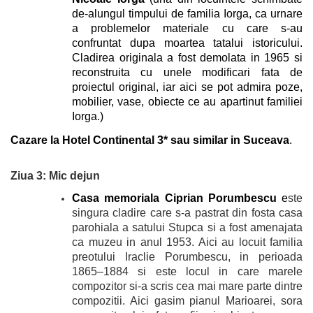
de-alungul timpului de familia Iorga, ca urnare
a problemelor materiale cu care s-au
confruntat dupa moartea tatalui istoricului.
Cladirea originala a fost demolata in 1965 si
reconstruita cu unele modificari fata de
proiectul original, iar aici se pot admira poze,
mobilier, vase, obiecte ce au apartinut familiei
Iorga.)
Cazare la Hotel Continental 3* sau similar in Suceava
.
Ziua 3: Mic dejun
Casa memoriala Ciprian Porumbescu
e
ste
singura cladire care s-a pastrat din fosta casa
parohiala a satului Stupca si a fost amenajata
ca muzeu in anul 1953. Aici au locuit familia
preotului Iraclie Porumbescu, in perioada
1865–1884 si este locul in care marele
compozitor si-a scris cea mai mare parte dintre
compozitii. Aici gasim pianul Marioarei, sora