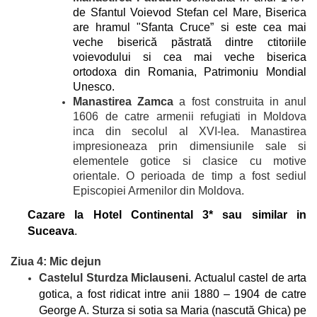
de Sfantul Voievod Stefan cel Mare, Biserica
are hramul "Sfanta Cruce” si este cea mai
veche biserică păstrată dintre ctitoriile
voievodului si cea mai veche biserica
ortodoxa din Romania, Patrimoniu Mondial
Unesco.
Manastirea Zamca
a fost construita in anul
1606 de catre armenii refugiati in Moldova
inca din secolul al XVI-lea. Manastirea
impresioneaza prin dimensiunile sale si
elementele gotice si clasice cu motive
orientale. O perioada de timp a fost sediul
Episcopiei Armenilor din Moldova.
Cazare la Hotel Continental 3* sau similar in
Suceava
.
Ziua 4: Mic dejun
Castelul Sturdza Miclauseni.
Actualul castel de arta
gotica, a fost ridicat intre anii 1880 – 1904 de catre
George A. Sturza si sotia sa Maria (nascută Ghica) pe