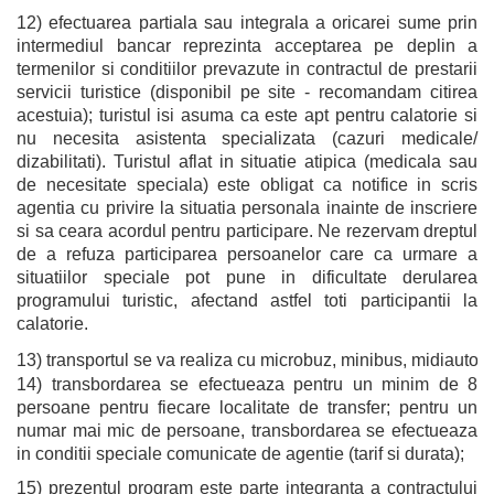
12) efectuarea partiala sau integrala a oricarei sume prin
intermediul bancar reprezinta acceptarea pe deplin a
termenilor si conditiilor prevazute in contractul de prestarii
servicii turistice (disponibil pe site - recomandam citirea
acestuia); turistul isi asuma ca este apt pentru calatorie si
nu necesita asistenta specializata (cazuri medicale/
dizabilitati). Turistul aflat in situatie atipica (medicala sau
de necesitate speciala) este obligat ca notifice in scris
agentia cu privire la situatia personala inainte de inscriere
si sa ceara acordul pentru participare. Ne rezervam dreptul
de a refuza participarea persoanelor care ca urmare a
situatiilor speciale pot pune in dificultate derularea
programului turistic, afectand astfel toti participantii la
calatorie.
13) transportul se va realiza cu microbuz, minibus, midiautocar
14) transbordarea se efectueaza pentru un minim de 8
persoane pentru fiecare localitate de transfer; pentru un
numar mai mic de persoane, transbordarea se efectueaza
in conditii speciale comunicate de agentie (tarif si durata);
15) prezentul program este parte integranta a contractului