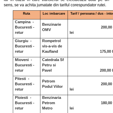
sens, se va achita jumatate din tariful corespundator rutei.
Ruta
Loc imbarcare
Tarif / persoana / dus - into
Campina -
Benzinarie
Bucuresti -
200,00
OMV
retur
lei
Giurgiu -
Rompetrol
Bucuresti -
vis-a-vis de
retur
Kaufland
175,00 l
Mioveni -
Catedrala Sf
Bucuresti -
Petru si
retur
Pavel
200,00 l
Pitesti -
Petrom
Bucuresti -
200,00
Podul Viilor
retur
lei
Ploiesti -
Benzinaria
Bucuresti -
Petrom
180,00
retur
Metro
lei