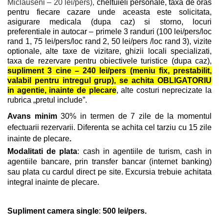
Miclauseni – 20 lei/pers),
cheltuieli personale, taxa de oras
pentru fiecare cazare unde aceasta este solicitata,
asigurare medicala (dupa caz) si storno, locuri
preferentiale in autocar – primele 3 randuri (100 lei/pers/loc
rand 1, 75 lei/pers/loc rand 2, 50 lei/pers /loc rand 3), vizite
optionale, alte taxe de vizitare, ghizii locali specializati,
taxa de rezervare pentru obiectivele turistice (dupa caz),
supliment 3 cine – 240 lei/pers (meniu fix, prestabilit,
valabil pentru intregul grup), se achita OBLIGATORIU
in agentie, inainte de plecare
, alte costuri neprecizate la
rubrica „pretul include”.
Avans minim
30% in termen de 7 zile de la momentul
efectuarii rezervarii. Diferenta se achita cel tarziu cu 15 zile
inainte de plecare
.
Modalitati de plata
: cash in agentiile de turism, cash in
agentiile bancare, prin transfer bancar (internet banking)
sau plata cu cardul direct pe site. Excursia trebuie achitata
integral inainte de plecare.
Supliment camera single
:
500 lei/pers.