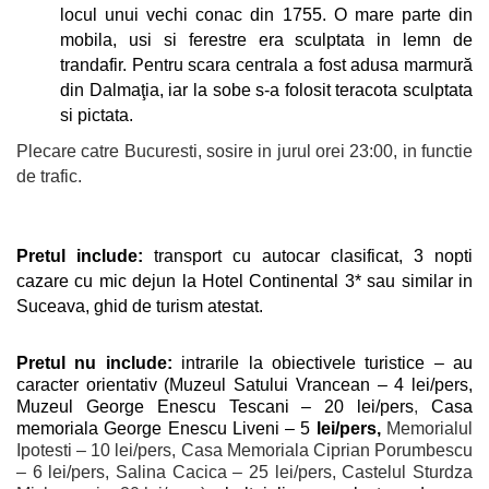
locul unui vechi conac din 1755. O mare parte din
mobila, usi si ferestre era sculptata in lemn de
trandafir. Pentru scara centrala a fost adusa marmură
din Dalmaţia, iar la sobe s-a folosit teracota sculptata
si pictata.
Plecare catre Bucuresti, sosire in jurul orei 23:00, in functie
de trafic.
Pretul include:
transport cu autocar clasificat, 3 nopti
cazare cu
mic dejun la Hotel Continental 3* sau similar in
Suceava, ghid de turism atestat.
Pretul nu include:
intrarile la obiectivele turistice
– au
caracter orientativ (Muzeul Satului Vrancean – 4 lei/pers,
Muzeul George Enescu Tescani – 20 lei/pers
,
Casa
memoriala George Enescu Liveni – 5
lei/pers,
Memorialul
Ipotesti – 10 lei/pers, Casa Memoriala Ciprian Porumbescu
– 6 lei/pers, Salina Cacica – 25 lei/pers, Castelul Sturdza