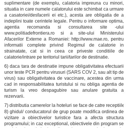
suplimentare (de exemplu, calatoria impreuna cu minori,
situatia in care numele calatorului este schimbat ca urmare
a casatoriei/desfacerii ei etc.), acesta are obligatia de a
indeplini toate cerintele legale. Pentru o informare optima,
agentia recomanda si consultarea site -ului
www.politiadefrontiera.ro si a site-ului Ministerului
Afacerilor Externe a Romaniei: http://www.mae.ro, pentru
informatii complete privind Regimul de calatorie in
strainatate, cat si in ceea ce priveste conditiile de
calatorie/intrare pe teritoriul tarii/tarilor de destinatie.
6) daca tara de destinatie impune obligativitatea efectuarii
unor teste PCR pentru virusuri (SARS COV 2, sau alt tip de
virus) sau obligativitatea de vaccinare, acestea din urma
cad in responsabilitatea turistului si nu obliga agentia de
turism la vreo despagubire sau anulare gratuita a
rezervarii.
7) distributia camerelor la hoteluri se face de catre receptiile
8) ghidul/ conducatorul de grup poate modifica ordinea de
vizitare a obiectivelor turistice fara a afecta structura
programului; in caz exceptional, obiectivele din program se