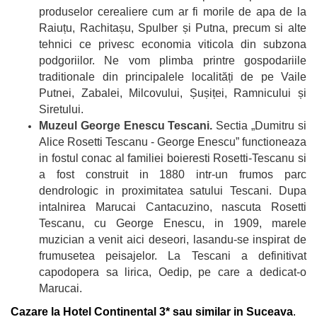
produselor cerealiere cum ar fi morile de apa de la
Raiuțu, Rachitașu, Spulber și Putna, precum si alte
tehnici ce privesc economia viticola din subzona
podgoriilor. Ne vom plimba printre gospodariile
traditionale din principalele localități de pe Vaile
Putnei, Zabalei, Milcovului, Șușiței, Ramnicului și
Siretului.
Muzeul George Enescu Tescani.
Sectia „Dumitru si
Alice Rosetti Tescanu - George Enescu” functioneaza
in fostul conac al familiei boieresti Rosetti-Tescanu si
a fost construit in 1880 intr-un frumos parc
dendrologic in proximitatea satului Tescani. Dupa
intalnirea Marucai Cantacuzino, nascuta Rosetti
Tescanu, cu George Enescu, in 1909, marele
muzician a venit aici deseori, lasandu-se inspirat de
frumusetea peisajelor. La Tescani a definitivat
capodopera sa lirica, Oedip, pe care a dedicat-o
Marucai.
Cazare la Hotel Continental 3* sau similar in Suceava
.