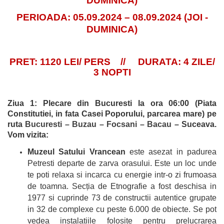
DUMINICA)
PERIOADA: 05.09.2024 – 08.09.2024 (JOI -
DUMINICA)
PRET: 1120 LEI/ PERS // DURATA: 4 ZILE/
3 NOPTI
Ziua 1: Plecare din Bucuresti la ora 06:00 (Piata
Constitutiei, in fata Casei Poporului, parcarea mare) pe
ruta
Bucuresti – Buzau – Focsani – Bacau
– Suceava.
Vom vizita:
Muzeul Satului Vrancean
este asezat in padurea
Petresti departe de zarva orasului. Este un loc unde
te poti relaxa si incarca cu energie intr-o zi frumoasa
de toamna. Secția de Etnografie a fost deschisa in
1977 si cuprinde 73 de constructii autentice grupate
in 32 de complexe cu peste 6.000 de obiecte. Se pot
vedea instalatiile folosite pentru prelucrarea