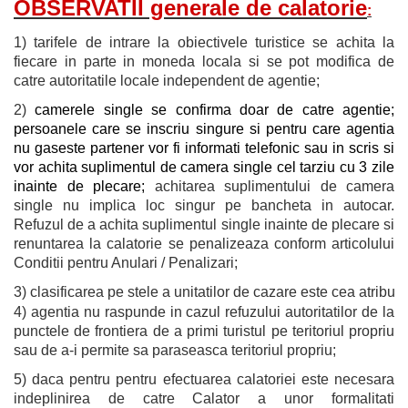
OBSERVATII generale de calatorie
:
1) tarifele de intrare la obiectivele turistice se achita la
fiecare in parte in moneda locala si se pot modifica de
catre autoritatile locale independent de agentie;
2)
camerele single se confirma doar de catre agentie;
persoanele care se inscriu singure si pentru care agentia
nu gaseste partener vor fi informati telefonic sau in scris si
vor achita suplimentul de camera single cel tarziu cu 3 zile
inainte de plecare;
achitarea suplimentului de camera
single nu implica loc singur pe bancheta in autocar.
Refuzul de a achita suplimentul single inainte de plecare si
renuntarea la calatorie se penalizeaza conform articolului
Conditii pentru Anulari / Penalizari;
3) clasificarea pe stele a unitatilor de cazare este cea atribui
4) agentia nu raspunde in cazul refuzului autoritatilor de la
punctele de frontiera de a primi turistul pe teritoriul propriu
sau de a-i permite sa paraseasca teritoriul propriu;
5) daca pentru pentru efectuarea calatoriei este necesara
indeplinirea de catre Calator a unor formalitati