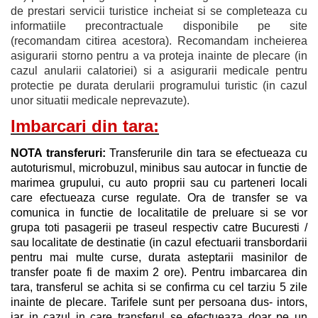
de prestari servicii turistice incheiat si se completeaza cu
informatiile precontractuale disponibile pe site
(recomandam citirea acestora). Recomandam incheierea
asigurarii storno pentru a va proteja inainte de plecare (in
cazul anularii calatoriei) si a asigurarii medicale pentru
protectie pe durata derularii programului turistic (in cazul
unor situatii medicale neprevazute).
Imbarcari din tara:
NOTA transferuri:
Transferurile din tara se efectueaza cu
autoturismul, microbuzul, minibus sau autocar in functie de
marimea grupului, cu auto proprii sau cu parteneri locali
care efectueaza curse regulate. Ora de transfer se va
comunica in functie de localitatile de preluare si se vor
grupa toti pasagerii pe traseul respectiv catre Bucuresti /
sau localitate de destinatie (in cazul efectuarii transbordarii
pentru mai multe curse, durata asteptarii masinilor de
transfer poate fi de maxim 2 ore). Pentru imbarcarea din
tara, transferul se achita si se confirma cu cel tarziu 5 zile
inainte de plecare. Tarifele sunt per persoana dus- intors,
iar in cazul in care transferul se efectueaza doar pe un