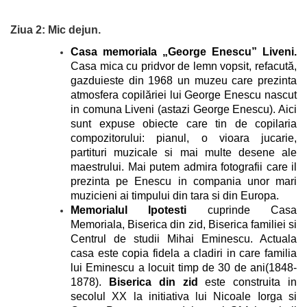
Ziua 2: Mic dejun.
Casa memoriala „George Enescu” Liveni.
Casa mica cu pridvor de lemn vopsit, refacută,
gazduieste din 1968 un muzeu care prezinta
atmosfera copilăriei lui George Enescu nascut
in comuna Liveni (astazi George Enescu). Aici
sunt expuse obiecte care tin de copilaria
compozitorului: pianul, o vioara jucarie,
partituri muzicale si mai multe desene ale
maestrului. Mai putem admira fotografii care il
prezinta pe Enescu in compania unor mari
muzicieni ai timpului din tara si din Europa.
Memorialul Ipotesti
cuprinde Casa
Memoriala, Biserica din zid, Biserica familiei si
Centrul de studii Mihai Eminescu. Actuala
casa este copia fidela a cladiri in care familia
lui Eminescu a locuit timp de 30 de ani(1848-
1878).
Biserica din zid
este construita in
secolul XX la initiativa lui Nicoale Iorga si