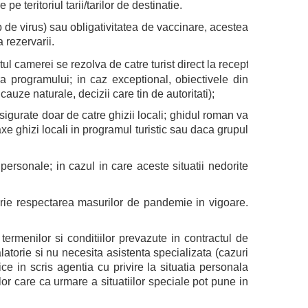
e teritoriul tarii/tarilor de destinatie.
 de virus) sau obligativitatea de vaccinare, acestea
 rezervarii.
 camerei se rezolva de catre turist direct la receptie, asistat de
ra programului; in caz exceptional, obiectivele din
cauze naturale, decizii care tin de autoritati);
 asigurate doar de catre ghizii locali; ghidul roman va
axe ghizi locali in programul turistic sau daca grupul
personale; in cazul in care aceste situatii nedorite
atorie respectarea masurilor de pandemie in vigoare.
ermenilor si conditiilor prevazute in contractul de
alatorie si nu necesita asistenta specializata (cazuri
fice in scris agentia cu privire la situatia personala
or care ca urmare a situatiilor speciale pot pune in