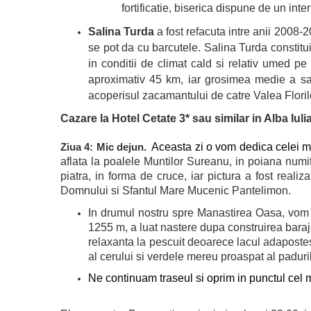
fortificatie, biserica dispune de un i
Salina Turda
a fost refacuta intre anii 2008-2
se pot da cu barcutele. Salina Turda constitui
in conditii de climat cald si relativ umed p
aproximativ 45 km, iar grosimea medie a sarii
acoperisul zacamantului de catre Valea Florilo
Cazare la Hotel Cetate 3* sau similar in Alba Iulia
Aceasta zi o vom dedica celei ma
Ziua 4: Mic dejun.
aflata la poalele Muntilor Sureanu, in poiana numita
piatra, in forma de cruce, iar pictura a fost rea
Domnului si Sfantul Mare Mucenic Pantelimon.
In drumul nostru spre Manastirea Oasa, vom 
1255 m, a luat nastere dupa construirea barajulu
relaxanta la pescuit deoarece lacul adapostest
al cerului si verdele mereu proaspat al paduril
Ne continuam traseul si oprim in punctul cel m