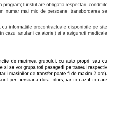
la program; turistul are obligatia respectarii conditiilor de tran
u un numar mai mic de persoane, transbordarea se
 cu informatiile precontractuale disponibile pe site
cazul anularii calatoriei) si a asigurarii medicale
nctie de marimea grupului, cu auto proprii sau cu
e si se vor grupa toti pasagerii pe traseul respectiv
tarii masinilor de transfer poate fi de maxim 2 ore).
sunt per persoana dus- intors, iar in cazul in care