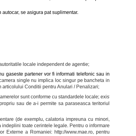
n autocar, se asigura pat suplimentar.
e autoritatile locale independent de agentie;
 gaseste partener vor fi informati telefonic sau in
camera single nu implica loc singur pe bancheta in
rticolului Conditii pentru Anulari / Penalizari;
tatile camerelor sunt conforme cu standardele locale; existenta anu
l propriu sau de a-i permite sa paraseasca teritoriul
mentare (de exemplu, calatoria impreuna cu minori,
a indeplini toate cerintele legale. Pentru o informare
ilor Externe a Romaniei: http://www.mae.ro, pentru