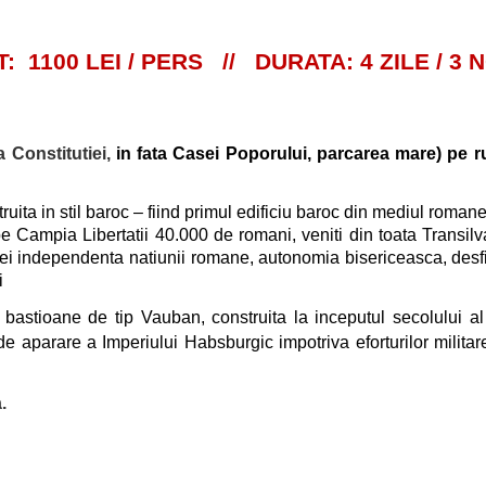
: 1100 LEI / PERS //
DURATA: 4 ZILE / 3 
a Constitutiei,
in fata Casei Poporului, parcarea mare) pe 
ruita in stil baroc – fiind primul edificiu baroc din mediul roman
e Campia Libertatii 40.000 de romani, veniti din toata Transilv
iei independenta natiunii romane, autonomia bisericeasca, desfii
i
 bastioane de tip Vauban, construita la inceputul secolului al
a de aparare a Imperiului Habsburgic impotriva eforturilor milit
.