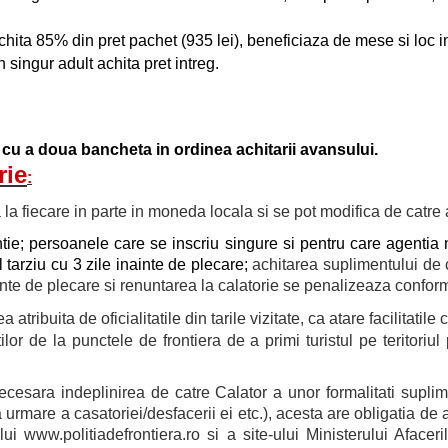
achita 85% din pret pachet (935 lei), beneficiaza de mese si loc i
n singur adult achita pret intreg.
 cu a doua bancheta in ordinea achitarii avansului.
rie
:
ita la fiecare in parte in moneda locala si se pot modifica de catr
e; persoanele care se inscriu singure si pentru care agentia nu
 tarziu cu 3 zile inainte de plecare;
achitarea suplimentului de 
nte de plecare si renuntarea la calatorie se penalizeaza conform a
ea atribuita de oficialitatile din tarile vizitate, ca atare facili
lor de la punctele de frontiera de a primi turistul pe teritoriu
necesara indeplinirea de catre Calator a unor formalitati supli
urmare a casatoriei/desfacerii ei etc.), acesta are obligatia de 
ui www.politiadefrontiera.ro si a site-ului Ministerului Afacer