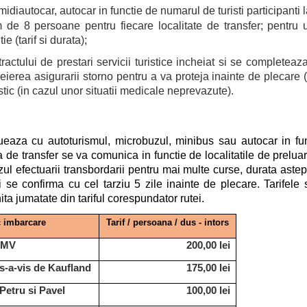
idiautocar, autocar in functie de numarul de turisti participanti 
 de 8 persoane pentru fiecare localitate de transfer; pentr
 (tarif si durata);
actului de prestari servicii turistice incheiat si se completeaza
ea asigurarii storno pentru a va proteja inainte de plecare (in 
stic (in cazul unor situatii medicale neprevazute).
tueaza cu autoturismul, microbuzul, minibus sau autocar in fu
 de transfer se va comunica in functie de localitatile de preluar
azul efectuarii transbordarii pentru mai multe curse, durata astep
i se confirma cu cel tarziu 5 zile inainte de plecare. Tarifele 
ta jumatate din tariful corespundator rutei.
 imbarcare
Tarif / persoana / dus - intors
OMV
200,00 lei
s-a-vis de Kaufland
175,00 lei
Petru si Pavel
100,00 lei