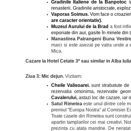
Gradinile Italiene de la Banpotoc
s
renasterii. Gradinile aristocrate, expl
Vaporas Soimus.
Vom face o croazier
are caracter orientativ).
Muzeul Aurului de la Brad
a fost inf
exponate din aur, gasite în minele din 
Manastirea Patrangeni Buna Vestir
maici si este asezat pe vatra unde a e
Mica.
Cazare la Hotel Cetate 3* sau similar in Alba Iulia
Ziua 3: Mic dejun.
Vizitam:
Cheile Valisoarei.
sunt strabatute de
rezervatia omonima, rezervatie geom
Cavalerului,
astazi loc de cazare, iar
Satul Rimetea
este unul dintre cele m
premiul “Europa Nostra” al Comisiei Eu
Toate casele din Rimetea sunt construite
apartin tamplarilor cei mai creativi. N
prezinta cu atata mandrie. De nerata