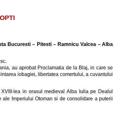
NOPTI
ruta
Bucuresti – Pitesti – Ramnicu Valcea –
Alba
esc.
ania, au aprobat Proclamatia de la Blaj, in care se
ntarea iobagiei, libertatea comertului, a cuvantului
 XVIII-lea in orasul medieval Alba Iulia pe Dealul
are ale Imperiului Otoman si de consolidare a puterii