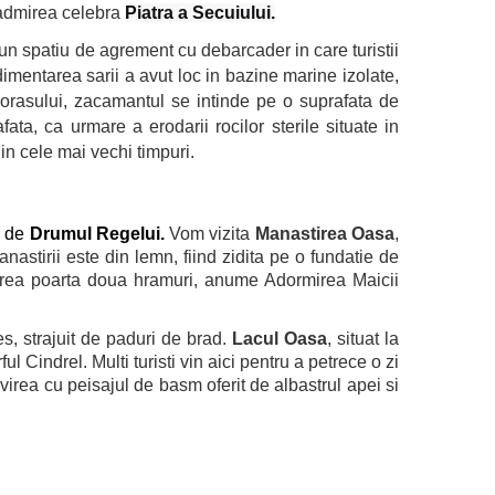
m admirea celebra
Piatra a Secuiului.
t un spatiu de agrement cu debarcader in care turistii
imentarea sarii a avut loc in bazine marine izolate,
a orasului, zacamantul se intinde pe o suprafata de
ata, ca urmare a erodarii rocilor sterile situate in
in cele mai vechi timpuri.
e de
Drumul Regelui.
Vom vizita
Manastirea Oasa
,
nastirii este din lemn, fiind zidita pe o fundatie de
stirea poarta doua hramuri, anume Adormirea Maicii
, strajuit de paduri de brad.
Lacul Oasa
, situat la
 Cindrel. Multi turisti vin aici pentru a petrece o zi
irea cu peisajul de basm oferit de albastrul apei si