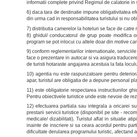
informatii complete privind Regimul de calatorie in str
6) daca tara de destinatie impune obligativitatea e
din urma cad in responsabilitatea turistului si nu o
7) distributia camerelor la hoteluri se face de catre
8) ghidul/ conducatorul de grup poate modifica ord
program se pot inlocui cu altele doar din motive care 
9) conform reglementarilor internationale, serviciile 
face o prezentare in autocar si va asigura traducerea
de turisti hotaraste angajarea acestuia la fata loculu
10) agentia nu este raspunzatoare pentru deteriorar
apar, turistul are obligatia de a depune personal p
11) este obligatorie respectarea instructiunilor gh
Pentru obiectivele turistice unde este nevoie de rez
12) efectuarea partiala sau integrala a oricarei s
prestarii servicii turistice (disponibil pe site - re
medicale/ dizabilitati). Turistul aflat in situatie a
inainte de inscriere si sa ceara acordul pentru par
dificultate derularea programului turistic, afectand ast