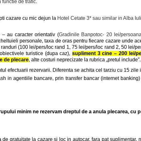
 functie de trafic.
opti cazare cu mic dejun la
Hotel Cetate 3* sau similar in Alba Iul
e
– au caracter orientativ (
Gradinile Banpotoc- 20 lei/persoan
 cheltuieli personale, taxa de oras pentru fiecare cazare unde ac
randuri (100 lei/pers/loc rand 1, 75 lei/pers/loc rand 2, 50 lei/per
 obiectivele turistice (dupa caz),
supliment 3 cine – 200 lei/per
e de plecare
, alte costuri neprecizate la rubrica „pretul include”.
 efectuarii rezervarii. Diferenta se achita cel tarziu cu 15 zile
ash in agentiile bancare, prin transfer bancar (internet banking)
upului minim ne rezervam dreptul de a anula plecarea, cu pos
a de gratuitate la cazare si loc in autocar, fara pat suplimenta