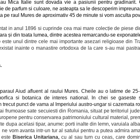
au Mica Italie sunt dovada vie a pasiunii pentru gradinarit.
ozie de parfum si culoare, ne asteapta sa le descoperim impreuna
a pe raul Mures de aproximativ 45 de minute si vom asculta pove
iintat in anul 1896 si cuprinde cea mai mare colecție de piese d
țara și din toata lumea, dintre acestea remarcandu-se exponatele c
e
este unul dintre cele mai importante asezari religioase din T
xistat inainte o manastire ortodoxa de la care s-au mai pastrat
.
 paraul Aiud afluent al raului Mures. Cheile au o latime de 2
orfica si botanica de interes national. In chei se gaseste
 in trecut punct de vama al Imperiului austro-ungar si cazemata 
ai frumoase sate secuiesti din Romania, situat pe teritoriul jude
ropene pentru conservarea patrimoniului cultural material, prem
 dupa acelasi tipar, anume: porti inalte din lemn, varuiala alba 
oi ne vom avanta intr-un tur al satului pentru a putea admira ama
t este
Biserica Unitariana,
cu al sau turn cu ceas, care domina