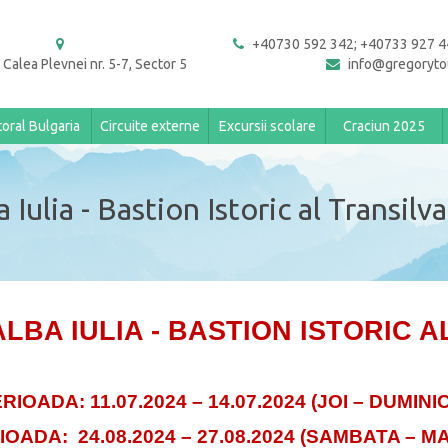
+40730 592 342; +40733 927 4
 Calea Plevnei nr. 5-7, Sector 5
info@gregoryto
toral Bulgaria
Circuite externe
Excursii scolare
Craciun 2025
 Iulia - Bastion Istoric al Transilv
ALBA IULIA - BASTION ISTORIC A
ERIOADA:
11.07.2024 – 14.07.2024 (JOI – DUMINI
IOADA: 24.08.2024 – 27.08.2024 (SAMBATA – MA