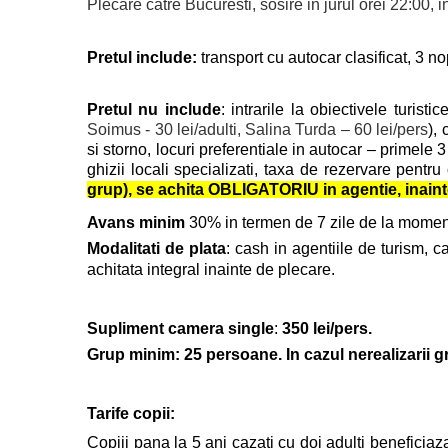
Plecare catre Bucuresti, sosire in jurul orei 22:00, in
Pretul include:
transport cu autocar clasificat, 3 n
Pretul nu include
: intrarile la obiectivele turistic
Soimus - 30 lei/adulti, Salina Turda – 60 lei/pers
),
si storno, locuri preferentiale in autocar – primele 3 
ghizii locali specializati, taxa de rezervare pentru
grup), se achita OBLIGATORIU in agentie, inaint
Avans minim
30% in termen de 7 zile de la momentul
Modalitati de plata
: cash in agentiile de turism, c
achitata integral inainte de plecare.
Supliment camera single
:
350 lei/pers.
Grup minim: 25 persoane. In cazul nerealizarii gr
Tarife copii:
Copiii pana la 5 ani cazati cu doi adulti beneficiaz