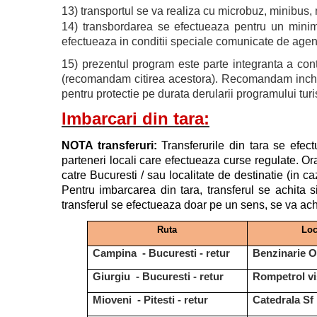
13) transportul se va realiza cu microbuz, minibus, m
14) transbordarea se efectueaza pentru un minim
efectueaza in conditii speciale comunicate de agentie
15) prezentul program este parte integranta a contr
(recomandam citirea acestora). Recomandam incheier
pentru protectie pe durata derularii programului turi
Imbarcari din tara:
NOTA transferuri:
Transferurile din tara se efec
parteneri locali care efectueaza curse regulate. Ora
catre Bucuresti / sau localitate de destinatie (in c
Pentru imbarcarea din tara, transferul se achita s
transferul se efectueaza doar pe un sens, se va achi
Ruta
Loc
Campina - Bucuresti - retur
Benzinarie 
Giurgiu - Bucuresti - retur
Rompetrol vi
Mioveni - Pitesti - retur
Catedrala Sf 