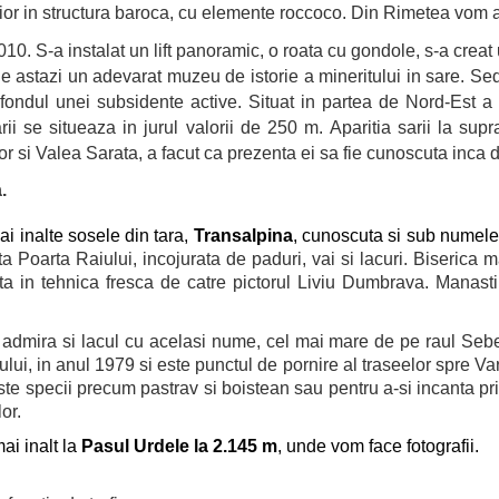
nterior in structura baroca, cu elemente roccoco. Din Rimetea vo
010. S-a instalat un lift panoramic, o roata cu gondole, s-a crea
e astazi un adevarat muzeu de istorie a mineritului in sare. Sed
e fondul unei subsidente active. Situat in partea de Nord-Est 
 se situeaza in jurul valorii de 250 m. Aparitia sarii la supraf
r si Valea Sarata, a facut ca prezenta ei sa fie cunoscuta inca d
.
i inalte sosele din tara,
Transalpina
, cunoscuta si sub numel
 Poarta Raiului, incojurata de paduri, vai si lacuri. Biserica ma
lizata in tehnica fresca de catre pictorul Liviu Dumbrava. Mana
admira si lacul cu acelasi nume, cel mai mare de pe raul Sebes
i, in anul 1979 si este punctul de pornire al traseelor spre Varful
e specii precum pastrav si boistean sau pentru a-si incanta priv
or.
ai inalt la
Pasul Urdele la 2.145 m
, unde vom face fotografii.