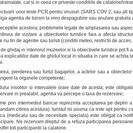
ainatate, cat si in ceea ce priveste conditiile de calatorie/intrare p
fectuarii unor teste PCR pentru virusuri (SARS COV 2, sau alt tip
bliga agentia de turism la vreo despagubire sau anulare gratuita a
 receptiile acestora; problemele legate de amplasarea sau aspectul
inea de vizitare a obiectivelor turistice fara a afecta structu
nu tin de agentie sau turisti (conditii meteo, restrictii de acces, 
de ghidaj in interiorul muzeelor si la obiectivele turistice pot fi
 explicatiilor date de ghidul local in situatia in care se achita t
i.
ea, pierderea sau furtul bagajelor, a actelor sau a obiectelor 
langere la organele competente;
idului insotitor si intervalele orare date de acesta; este oblig
ervare in prealabil, agentia va percepe o taxa de rezervare;
ume prin intermediul bancar reprezinta acceptarea pe deplin a t
comandam citirea acestuia); turistul isi asuma ca este apt pentru c
tipica (medicala sau de necesitate speciala) este obligat ca noti
ticipare. Ne rezervam dreptul de a refuza participarea persoanel
fel toti participantii la calatorie.