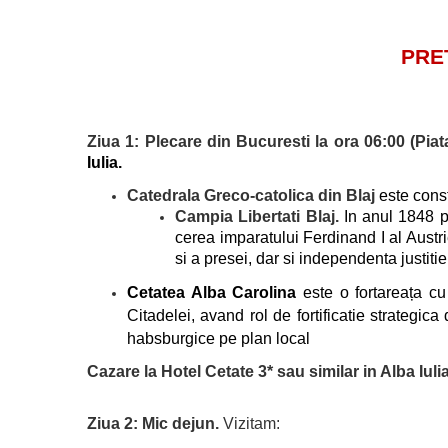
PRET
Ziua 1: Plecare din Bucuresti la ora 06:00 (Piat
Iulia.
Catedrala Greco-catolica din Blaj
este const
Campia Libertati Blaj.
In anul 1848 p
cerea imparatului Ferdinand I al Austr
si a presei, dar si independenta justitie
Cetatea Alba Carolina
este o fortareața cu
Citadelei, avand rol de fortificatie strategic
habsburgice pe plan local
Cazare la Hotel Cetate 3* sau similar in Alba Iulia
Ziua 2: Mic dejun.
Vizitam: