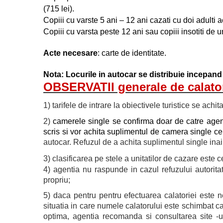
(715 lei).
Copiii cu varste 5 ani – 12 ani cazati cu doi adulti 
Copiii cu varsta peste 12 ani sau copiii insotiti de u
Acte necesare
: carte de identitate.
Nota:
Locurile in autocar se distribuie incepand
OBSERVATII generale de calato
1) tarifele de intrare la obiectivele turistice se ach
2)
camerele single se confirma doar de catre agenti
scris si vor achita suplimentul de camera single cel
autocar. Refuzul de a achita suplimentul single inai
3) clasificarea pe stele a unitatilor de cazare este c
4) agentia nu raspunde in cazul refuzului autoritati
propriu;
5) daca pentru pentru efectuarea calatoriei este 
situatia in care numele calatorului este schimbat ca 
optima, agentia recomanda si consultarea site -ul