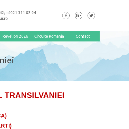
42; +4021 311 02 94
ur.ro
Revelion 2026
Circuite Romania
Contact
aniei
L TRANSILVANIEI
CA)
RTI)