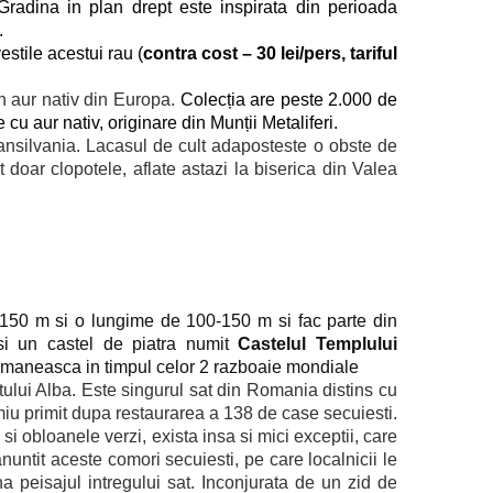
Gradina in plan drept este inspirata din perioada
.
stile acestui rau (
contra cost – 30 lei/pers, tariful
in aur nativ din Europa.
Colecția are peste 2.000 de
u aur nativ, originare din Munții Metaliferi.
ransilvania. Lacasul de cult adaposteste o obste de
 doar clopotele, aflate astazi la biserica din Valea
5-150 m si o lungime de 100-150 m si fac parte din
 si un castel de piatra numit
Castelul Templului
romaneasca in timpul celor 2 razboaie mondiale
tului Alba. Este singurul sat din Romania distins cu
iu primit dupa restaurarea a 138 de case secuiesti.
si obloanele verzi, exista insa si mici exceptii, care
nuntit aceste comori secuiesti, pe care localnicii le
 peisajul intregului sat. Inconjurata de un zid de