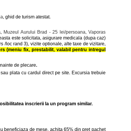
ia
, ghid de turism atestat.
a, Muzeul Aurului Brad - 25 lei/persoana, Vaporas
easta este solicitata, asigurare medicala (dupa caz)
s /loc rand 3), vizite optionale, alte taxe de vizitare,
s (meniu fix, prestabilit, valabil pentru intregul
 inainte de plecare
.
 sau plata cu cardul direct pe site. Excursia trebuie
ibilitatea inscrierii la un program similar.
r, nu beneficiaza de mese, achita 65% din pret pachet